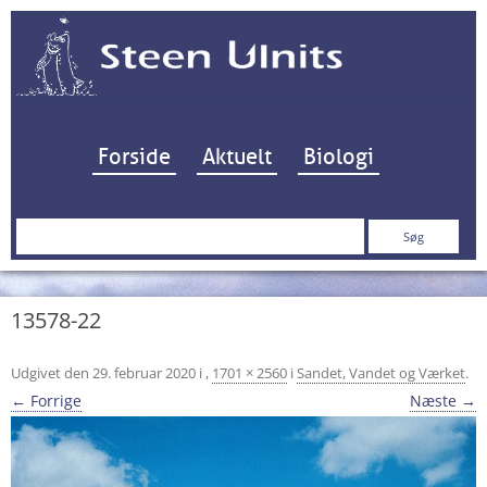
Hop til indhold
Forside
Aktuelt
Biologi
Søg
efter:
13578-22
Udgivet den
29. februar 2020
i
,
1701 × 2560
i
Sandet, Vandet og Værket
.
← Forrige
Næste →