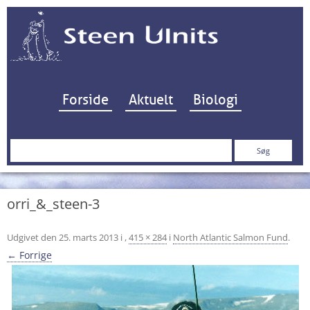
Hop til indhold
Forside
Aktuelt
Biologi
Søg
efter:
orri_&_steen-3
Udgivet den
25. marts 2013
i
,
415 × 284
i
North Atlantic Salmon Fund
.
← Forrige