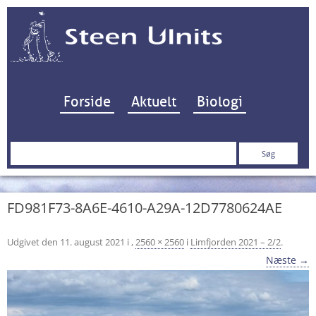
Hop til indhold
Forside
Aktuelt
Biologi
Søg
efter:
FD981F73-8A6E-4610-A29A-12D7780624AE
Udgivet den
11. august 2021
i
,
2560 × 2560
i
Limfjorden 2021 – 2/2
.
Næste →