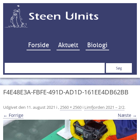
Hop til indhold
Forside
Aktuelt
Biologi
Søg
efter:
F4E48E3A-FBFE-491D-AD1D-161EE4DB62BB
Udgivet den
11. august 2021
i
,
2560 × 2560
i
Limfjorden 2021 – 2/2
.
← Forrige
Næste →