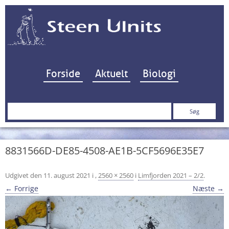
Hop til indhold
Forside
Aktuelt
Biologi
Søg
efter:
8831566D-DE85-4508-AE1B-5CF5696E35E7
Udgivet den
11. august 2021
i
,
2560 × 2560
i
Limfjorden 2021 – 2/2
.
← Forrige
Næste →