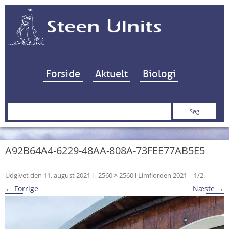
Hop til indhold
Forside
Aktuelt
Biologi
Søg
efter:
A92B64A4-6229-48AA-808A-73FEE77AB5E5
Udgivet den
11. august 2021
i
,
2560 × 2560
i
Limfjorden 2021 – 1/2
.
← Forrige
Næste →