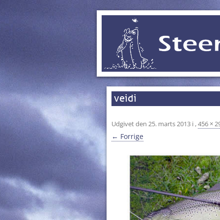
veidi
Udgivet den
25. marts 2013
i
,
456 × 2
← Forrige