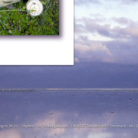
ive en kommentar.
ogist, M.Sc. - Skytten 116, Fiskergaarden - DK-8920 Randers NV - Denmark - tel.: 