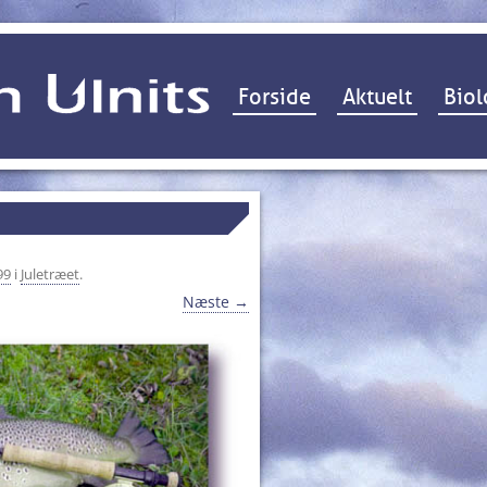
Hop til indhold
Forside
Aktuelt
Biol
99
i
Juletræet
.
Næste →