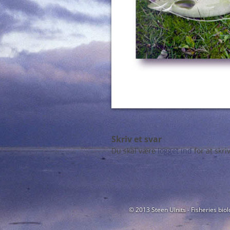
Skriv et svar
Du skal være
logget ind
for at skr
© 2013 Steen Ulnits - Fisheries biol