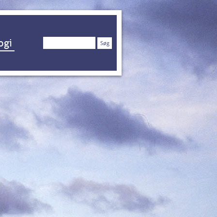
Søg
ogi
efter: