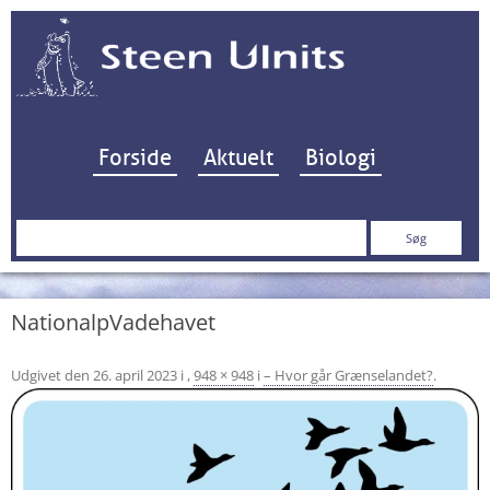
Hop til indhold
Forside
Aktuelt
Biologi
Søg
efter:
NationalpVadehavet
Udgivet den
26. april 2023
i
,
948 × 948
i
– Hvor går Grænselandet?
.