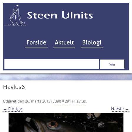
Hop til indhold
Forside
Aktuelt
Biologi
Søg
efter:
Havlus6
Udgivet den
26. marts 2013
i
,
390 × 291
i
Havlus
.
← Forrige
Næste →