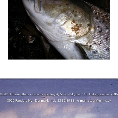
© 2013 Steen Ulnits - Fisheries biologist, M.Sc. - Skytten 116, Fiskergaarden - DK-
8920 Randers NV - Denmark - tel.: 23 32 89 88 - e-mail: steen@ulnits.dk