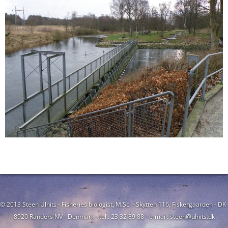
© 2013 Steen Ulnits - Fisheries biologist, M.Sc. - Skytten 116, Fiskergaarden - DK-
8920 Randers NV - Denmark - tel.: 23 32 89 88 - e-mail: steen@ulnits.dk