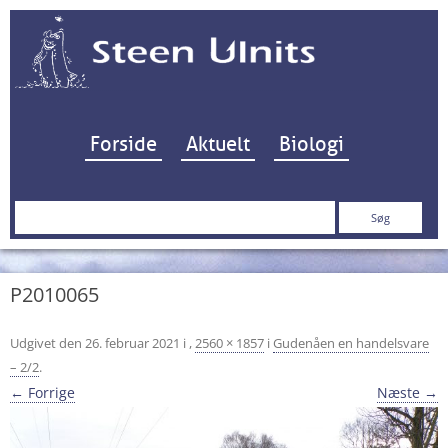
Hop til indhold
Forside
Aktuelt
Biologi
Søg
efter:
P2010065
Udgivet den
26. februar 2021
i
,
2560 × 1857
i
Gudenåen en handelsvare
– 2/2
.
← Forrige
Næste →