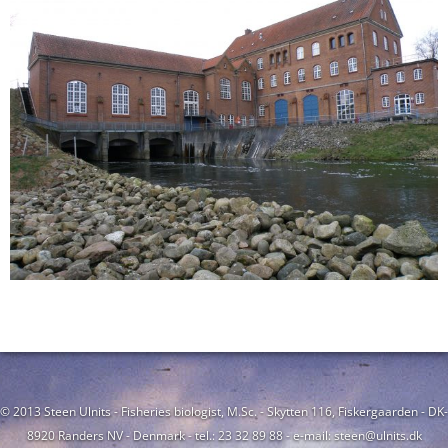
© 2013 Steen Ulnits - Fisheries biologist, M.Sc. - Skytten 116, Fiskergaarden - DK-
8920 Randers NV - Denmark - tel.: 23 32 89 88 - e-mail: steen@ulnits.dk