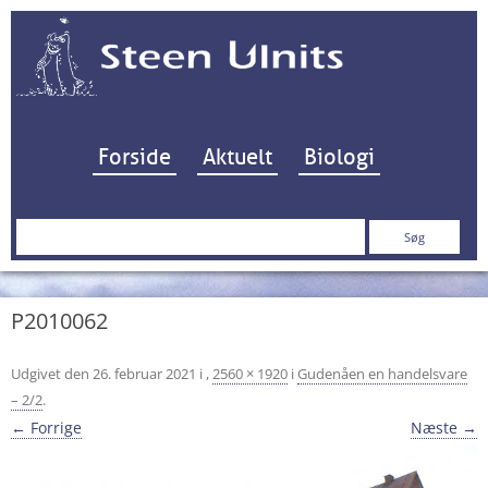
Hop til indhold
Forside
Aktuelt
Biologi
Søg
efter:
P2010062
Udgivet den
26. februar 2021
i
,
2560 × 1920
i
Gudenåen en handelsvare
– 2/2
.
← Forrige
Næste →