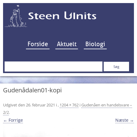
Hop til indhold
Forside
Aktuelt
Biologi
Søg
efter:
Gudenådalen01-kopi
Udgivet den
26. februar 2021
i
,
1204 × 762
i
Gudenåen en handelsvare –
2/2
.
← Forrige
Næste →