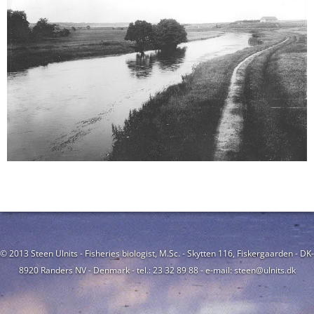
© 2013 Steen Ulnits - Fisheries biologist, M.Sc. - Skytten 116, Fiskergaarden - DK-
8920 Randers NV - Denmark - tel.: 23 32 89 88 - e-mail: steen@ulnits.dk