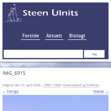
Hop til indhold
Forside
Aktuelt
Biologi
Søg
efter:
IMG_6915
Udgivet den
21. april 2023
i
,
2560 × 2560
i
Grænseland og Vadehav
.
← Forrige
Næste →