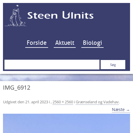
Hop til indhold
Forside
Aktuelt
Biologi
Søg
efter:
IMG_6912
Udgivet den
21. april 2023
i
,
2560 × 2560
i
Grænseland og Vadehav
.
Næste →