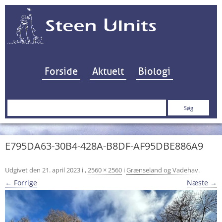
Hop til indhold
Forside
Aktuelt
Biologi
Søg
efter:
E795DA63-30B4-428A-B8DF-AF95DBE886A9
Udgivet den
21. april 2023
i
,
2560 × 2560
i
Grænseland og Vadehav
.
← Forrige
Næste →