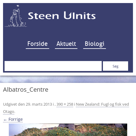
Hop til indhold
Forside
Aktuelt
Biologi
Søg
efter:
Albatros_Centre
Udgivet den
29. marts 2013
i
,
390 × 258
i
New Zealand: Fugl og fisk ved
Otago
.
← Forrige