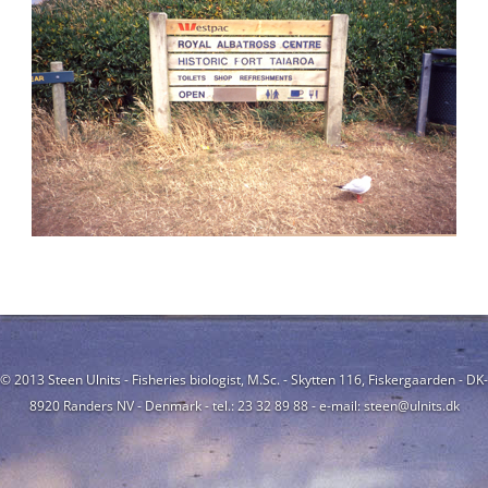
© 2013 Steen Ulnits - Fisheries biologist, M.Sc. - Skytten 116, Fiskergaarden - DK-
8920 Randers NV - Denmark - tel.: 23 32 89 88 - e-mail: steen@ulnits.dk