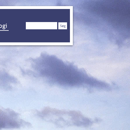
Søg
ogi
efter: