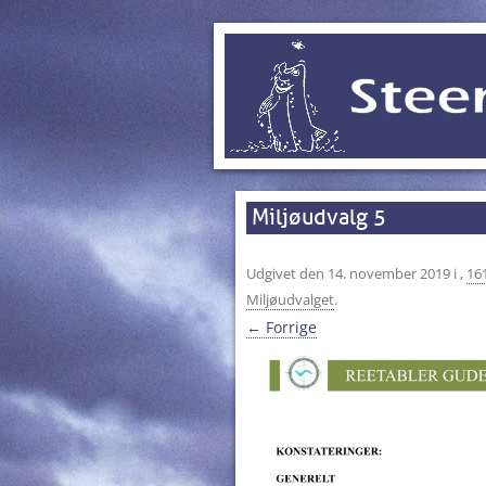
Miljøudvalg 5
Udgivet den
14. november 2019
i
,
16
Miljøudvalget
.
← Forrige