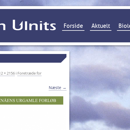
Hop til indhold
Forside
Aktuelt
Biol
12 × 2156
i
Foretræde for
Næste →