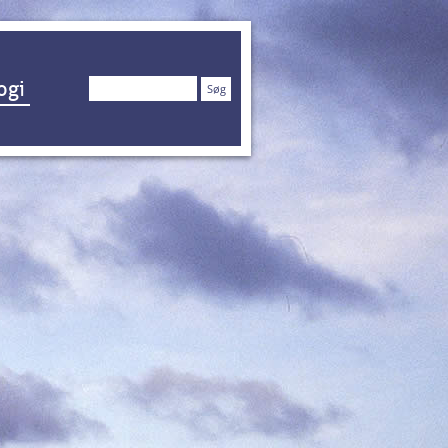
Søg
ogi
efter: