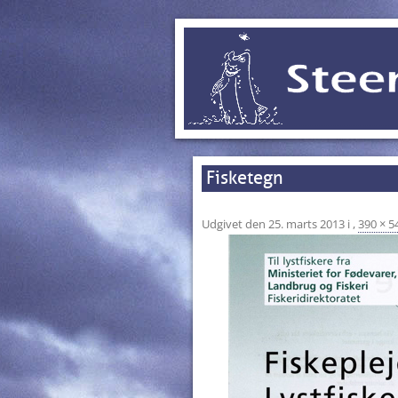
Fisketegn
Udgivet den
25. marts 2013
i
,
390 × 5