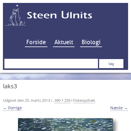
Hop til indhold
Forside
Aktuelt
Biologi
Søg
efter:
laks3
Udgivet den
25. marts 2013
i
,
390 × 259
i
Fiskeopdræt
.
← Forrige
Næste →