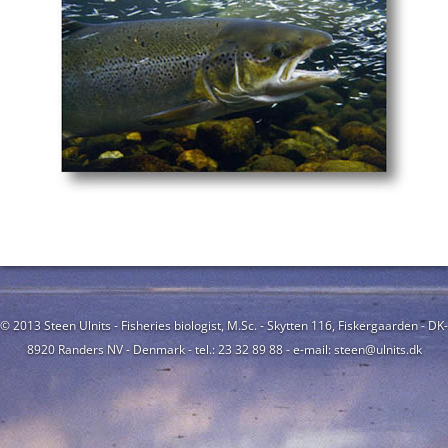
© 2013 Steen Ulnits - Fisheries biologist, M.Sc. - Skytten 116, Fiskergaarden - DK-
8920 Randers NV - Denmark - tel.: 23 32 89 88 - e-mail: steen@ulnits.dk