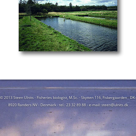
© 2013 Steen Ulnits - Fisheries biologist, M.Sc. - Skytten 116, Fiskergaarden - DK-
8920 Randers NV - Denmark - tel.: 23 32 89 88 - e-mail: steen@ulnits.dk