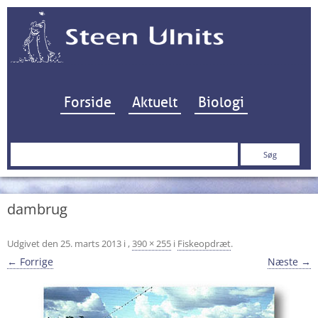
Hop til indhold
Forside
Aktuelt
Biologi
Søg
efter:
dambrug
Udgivet den
25. marts 2013
i
,
390 × 255
i
Fiskeopdræt
.
← Forrige
Næste →