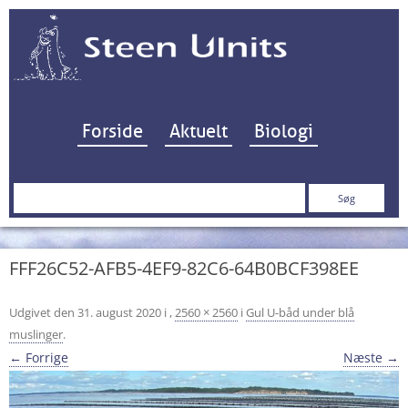
Hop til indhold
Forside
Aktuelt
Biologi
Søg
efter:
FFF26C52-AFB5-4EF9-82C6-64B0BCF398EE
Udgivet den
31. august 2020
i
,
2560 × 2560
i
Gul U-båd under blå
muslinger
.
← Forrige
Næste →