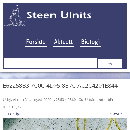
Hop til indhold
Forside
Aktuelt
Biologi
Søg
efter:
E62258B3-7C0C-4DF5-8B7C-AC2C4201E844
Udgivet den
31. august 2020
i
,
2560 × 2560
i
Gul U-båd under blå
muslinger
.
← Forrige
Næste →