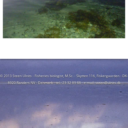
© 2013 Steen Ulnits - Fisheries biologist, M.Sc. - Skytten 116, Fiskergaarden - DK-
8920 Randers NV - Denmark - tel.: 23 32 89 88 - e-mail: steen@ulnits.dk