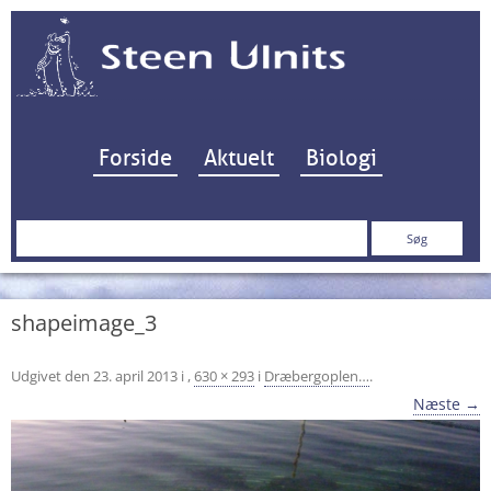
Hop til indhold
Forside
Aktuelt
Biologi
Søg
efter:
shapeimage_3
Udgivet den
23. april 2013
i
,
630 × 293
i
Dræbergoplen…
.
Næste →