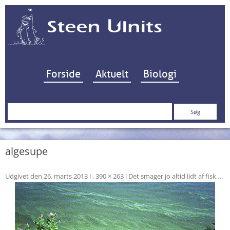
Hop til indhold
Forside
Aktuelt
Biologi
Søg
efter:
algesupe
Udgivet den
26. marts 2013
i
,
390 × 263
i
Det smager jo altid lidt af fisk…
.