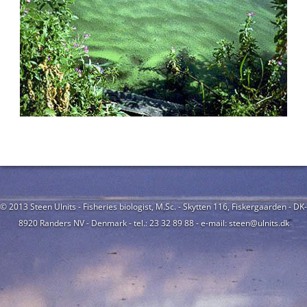
© 2013 Steen Ulnits - Fisheries biologist, M.Sc. - Skytten 116, Fiskergaarden - DK-
8920 Randers NV - Denmark - tel.: 23 32 89 88 - e-mail: steen@ulnits.dk