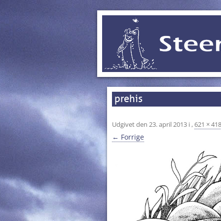
prehis
Udgivet den
23. april 2013
i
,
621 × 41
← Forrige