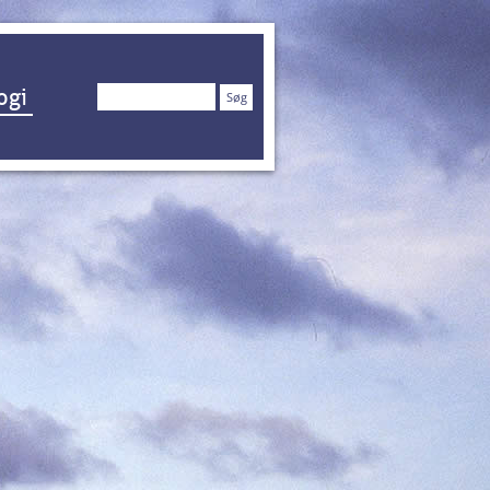
Søg
ogi
efter: