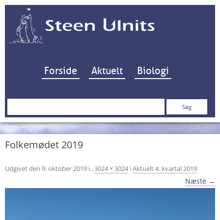
Hop til indhold
Forside
Aktuelt
Biologi
Søg
efter:
Folkemødet 2019
Udgivet den
9. oktober 2019
i
,
3024 × 3024
i
Aktuelt 4. kvartal 2019
.
Næste →