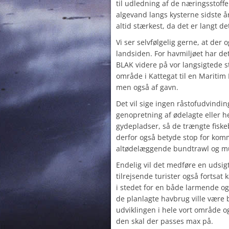
til udledning af de næringsstoffe
algevand langs kysterne sidste å
altid stærkest, da det er langt de
Vi ser selvfølgelig gerne, at der 
landsiden. For havmiljøet har det
BLAK videre på vor langsigtede s
område i Kattegat til en
Maritim 
men også af gavn.
Det vil sige ingen råstofudvindi
genopretning af ødelagte eller h
gydepladser, så de trængte fiske
derfor også betyde stop for komm
altødelæggende bundtrawl og mu
Endelig vil det medføre en udsig
tilrejsende turister også fortsat 
i stedet for en både larmende o
de planlagte havbrug ville være b
udviklingen i hele vort område 
den skal der passes max på.