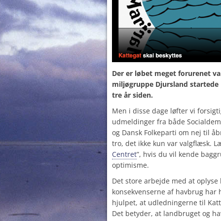
Der er løbet meget forurenet v
miljøgruppe Djursland started
tre år siden.
Men i disse dage løfter vi forsigti
udmeldinger fra både Socialdemo
og Dansk Folkeparti om nej til åb
tro, det ikke kun var valgflæsk. L
Centret
”, hvis du vil kende baggr
optimisme.
Det store arbejde med at oplyse 
konsekvenserne af havbrug har h
hjulpet, at udledningerne til Katte
Det betyder, at landbruget og h