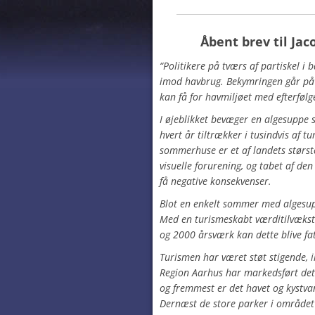
Åbent brev
til Ja
“Politikere på tværs af partiskel 
imod havbrug. Bekymringen går på
kan få for havmiljøet med efterfølg
I øjeblikket bevæger en algesuppe 
hvert år tiltrækker i tusindvis af 
sommerhuse er et af landets stør
visuelle forurening, og tabet af de
få negative konsekvenser.
Blot en enkelt sommer med algesu
Med en turismeskabt værditilvækst 
og 2000 årsværk kan dette blive fat
Turismen har været støt stigende, 
Region Aarhus
har markedsført det 
og fremmest er det havet og kystva
Dernæst de store parker i område