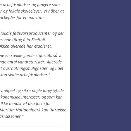
ale arbejdspladser og fungere som
r og lokale skoleelever. Vi håber at
 arbejder for en maritim
or lokale fødevareproducenter og den
rende tiltag á la Ebeltoft
kken allerede har etableret.
bne en række gamle stiforløb, så vi
nde antal vandreturister. Allerede
et overnatningsmuligheder, og i det
t kan skabe arbejdspladser i
havmiljøet og sikre nogle langsigtede
økonomiske interesser, og som kan
Ikke mindst vil den form for
 Maritim Nationalpark kan tiltrække,
ldersæsoner.”