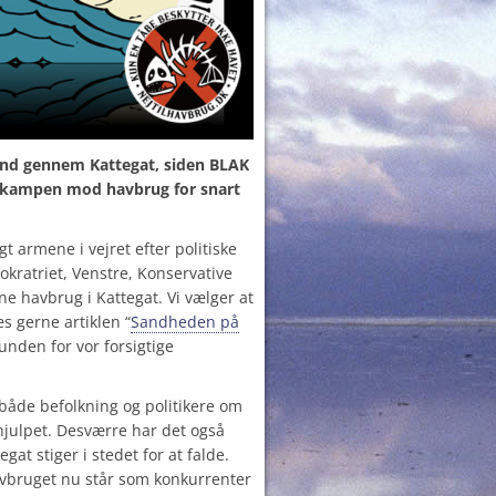
and gennem Kattegat, siden BLAK
e kampen mod havbrug for snart
gt armene i vejret efter politiske
kratriet, Venstre, Konservative
ne havbrug i Kattegat. Vi vælger at
æs gerne artiklen “
Sandheden på
unden for vor forsigtige
både befolkning og politikere om
julpet. Desværre har det også
gat stiger i stedet for at falde.
avbruget nu står som konkurrenter