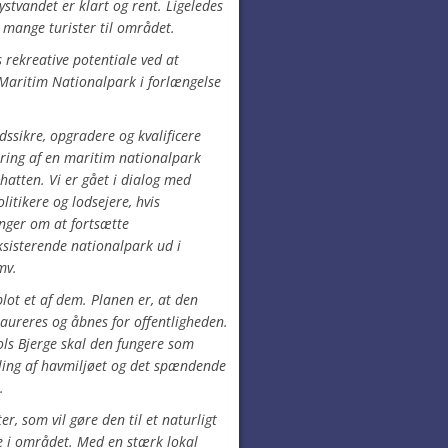
ystvandet er klart og rent. Ligeledes
d mange turister til området.
 rekreative potentiale ved at
Maritim Nationalpark i forlængelse
idssikre, opgradere og kvalificere
ring af en maritim nationalpark
atten. Vi er gået i dialog med
litikere og lodsejere, hvis
inger om at fortsætte
sisterende nationalpark ud i
mv.
lot et af dem. Planen er, at den
aureres og åbnes for offentligheden.
s Bjerge skal den fungere som
ling af havmiljøet og det spændende
.
r, som vil gøre den til et naturligt
me i området. Med en stærk lokal