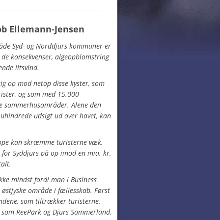
cob Ellemann-Jensen
i både Syd- og Norddjurs kommuner er
 de konsekvenser, algeopblomstring
ende iltsvind.
sig op mod netop disse kyster, som
turister, og som med 15.000
ste sommerhusområder. Alene den
n uhindrede udsigt ud over havet, kan
ppe kan skræmme turisterne væk.
for Syddjurs på op imod en mia. kr.
alt.
ikke mindst fordi man i
Business
østjyske område i fællesskab. Først
ndene, som tiltrækker turisterne.
t som ReePark og Djurs Sommerland.