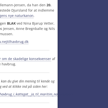
b Ellemann-Jensen, da han den
20.
stede Djursland for at indlemme
ngens nye naturkanon
.
ingen
BLAK
ved Nina Bjarup Vetter,
s Jensen, Anne Bregnballe og Nils
smussen.
.nejtilhavbrug.dk
 om de skadelige konsekvenser
af
e havbrug
.
, kan du give din mening til kende og
 ved at klikke ind på siden her:
_havbrug_i_kattegat__ja_til_maritim_nationalpark