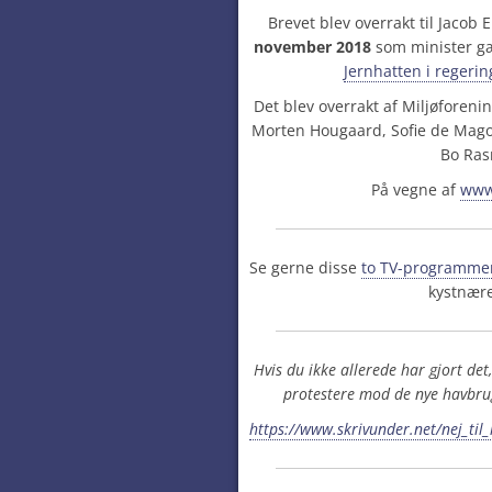
Brevet blev overrakt til Jaco
november 2018
som minister gæ
Jernhatten i regeri
Det blev overrakt af Miljøforen
Morten Hougaard, Sofie de Mago
Bo Ra
På vegne af
www
Se gerne disse
to
TV-programmer
kystnær
Hvis du ikke allerede har gjort det
protestere mod de nye havbrug
https://www.skrivunder.net/nej_til