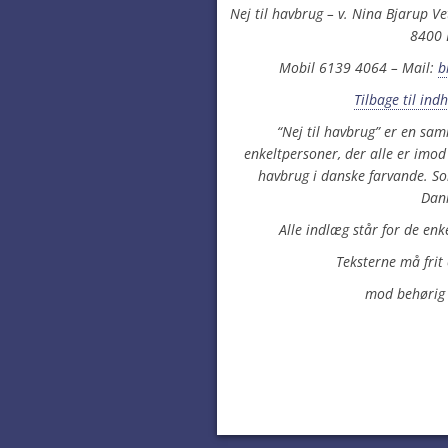
Nej til havbrug – v. Nina Bjarup V
8400 
Mobil 6139 4064 – Mail:
b
Tilbage til ind
“Nej til havbrug” er en sa
enkeltpersoner, der alle er imo
havbrug i danske farvande. So
Dan
Alle indlæg står for de enk
Teksterne må frit
mod behørig 