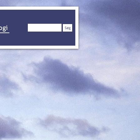
Søg
ogi
efter: