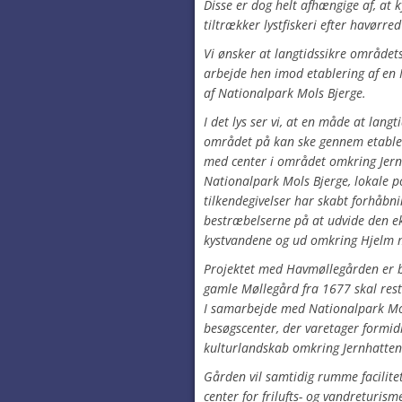
Disse er dog helt afhængige af, at k
tiltrækker lystfiskeri efter havørre
Vi ønsker at langtidssikre områdets
arbejde hen imod etablering af en 
af Nationalpark Mols Bjerge.
I det lys ser vi, at en måde at langt
området på kan ske gennem etable
med center i området omkring Jernh
Nationalpark Mols Bjerge, lokale po
tilkendegivelser har skabt forhåbn
bestræbelserne på at udvide den ek
kystvandene og ud omkring Hjelm 
Projektet med
Havmøllegården
er b
gamle Møllegård fra 1677 skal rest
I samarbejde med Nationalpark Mol
besøgscenter, der varetager formid
kulturlandskab omkring Jernhatten
Gården vil samtidig rumme facilitete
center for frilufts- og vandreturis