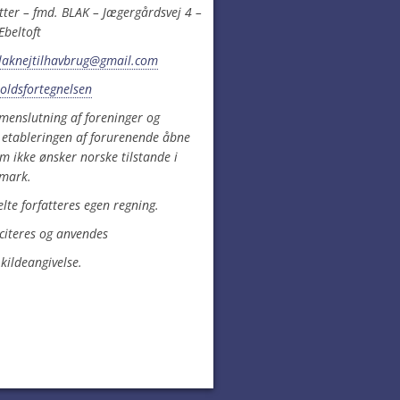
etter – fmd. BLAK – Jægergårdsvej 4 –
Ebeltoft
laknejtilhavbrug@gmail.com
holdsfortegnelsen
mmenslutning af foreninger og
d etableringen af forurenende åbne
m ikke ønsker norske tilstande i
mark.
elte forfatteres egen regning.
 citeres og anvendes
kildeangivelse.