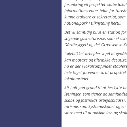
forankring vil projektet skabe lok
informationscenter både for turiste
kunne etablere et sekretariat, som
nationalpark i tilknytning hertil.
Det vil samtidig blive en station f
stigende gastroturisme, som eksiste
Gårdbryggeri og det Grænseløse Kø
I øjeblikket arbejder vi på at genå
kan modtage og tiltrække det stige
nu er der i lokalsamfundet etabler
hele taget forventer vi, at projekte
lokalområdet.
Alt i alt god grund til at beskytte 
løsninger, som tjener de samfunds
skabe og fastholde arbejdspladser. 
turisme, som kystlandskabet og en
være med til at udvikle lav- og sku