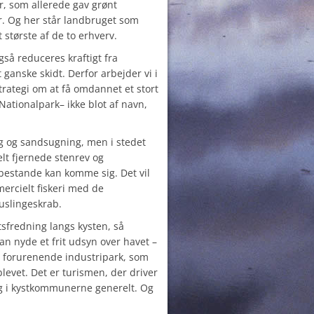
r, som allerede gav grønt
r. Og her står landbruget som
t største af de to erhverv.
også reduceres kraftigt fra
 ganske skidt. Derfor arbejder vi i
trategi om at få omdannet et stort
Nationalpark
– ikke blot af navn,
ng og sandsugning, men i stedet
elt fjernede stenrev og
bestande kan komme sig. Det vil
ercielt fiskeri med de
slingeskrab.
tsfredning langs kysten, så
kan nyde et frit udsyn over havet –
g forurenende industripark, som
levet. Det er turismen, der driver
og i kystkommunerne generelt. Og