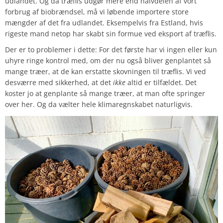
udlandet. Og da træflis udgør mere end halvdelen af vort
forbrug af biobrændsel, må vi løbende importere store
mængder af det fra udlandet. Eksempelvis fra Estland, hvis
rigeste mand netop har skabt sin formue ved eksport af træflis.
Der er to problemer i dette: For det første har vi ingen eller kun
uhyre ringe kontrol med, om der nu også bliver genplantet så
mange træer, at de kan erstatte skovningen til træflis. Vi ved
desværre med sikkerhed, at det
ikke
altid er tilfældet. Det
koster jo at genplante så mange træer, at man ofte springer
over her. Og da vælter hele klimaregnskabet naturligvis.