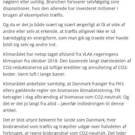
nøgtern eller uvildig. Branchen forsvarer selvfølgelig sine
dispositioner, hvis den allerede har investeret millioner i
brugen af eksempelvis træflis.
Og da er det jo både svært og svært ærgerligt at få at vide af
andre eller selv at erkende, at træflis alligevel ikke er så
bæredygtig en energiform, som man gik og troede eller havde
bildt sig selv og andre ind.
Klimarådet har netop taget afstand fra VLAK-regeringens
klimaplan fra oktober 2018. Den baserede langt størstedelen af
CO2-reduktionerne på luftige kreditter og annullering af CO2-
kvoter. Varm luft i lange baner.
Klimarådet anbefaler samtidig, at Danmark fraviger fra FN’s
ellers gældende regler om biomasses klimabelastning. FN
betragter i dag afbrænding af biomasse som CO2-neutralt. Og
det er det jo langt fra altid – jævnfør indledningen til denne
artikel.
Det er blot uhyre bekvemt for lande som Danmark, hvor
biobrændsel som træflis og træpiller udgør over halvdelen af
forbruget, at regne biobrændsel som CO2-neutralt. Det lyder