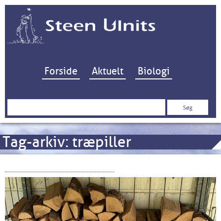
Hop til indhold
Forside
Aktuelt
Biologi
Søg
efter:
Tag-arkiv:
træpiller
Biobrændsel kort fortalt