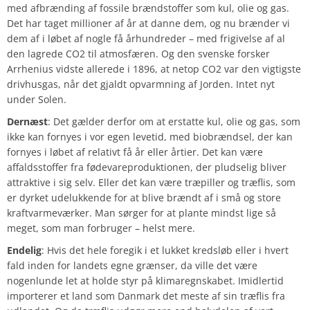
med afbrænding af fossile brændstoffer som kul, olie og gas.
Det har taget millioner af år at danne dem, og nu brænder vi
dem af i løbet af nogle få århundreder – med frigivelse af al
den lagrede CO2 til atmosfæren. Og den svenske forsker
Arrhenius vidste allerede i 1896, at netop CO2 var den vigtigste
drivhusgas, når det gjaldt opvarmning af Jorden. Intet nyt
under Solen.
Dernæst
: Det gælder derfor om at erstatte kul, olie og gas, som
ikke kan fornyes i vor egen levetid, med biobrændsel, der kan
fornyes i løbet af relativt få år eller årtier. Det kan være
affaldsstoffer fra fødevareproduktionen, der pludselig bliver
attraktive i sig selv. Eller det kan være træpiller og træflis, som
er dyrket udelukkende for at blive brændt af i små og store
kraftvarmeværker. Man sørger for at plante mindst lige så
meget, som man forbruger – helst mere.
Endelig
: Hvis det hele foregik i et lukket kredsløb eller i hvert
fald inden for landets egne grænser, da ville det være
nogenlunde let at holde styr på klimaregnskabet. Imidlertid
importerer et land som Danmark det meste af sin træflis fra