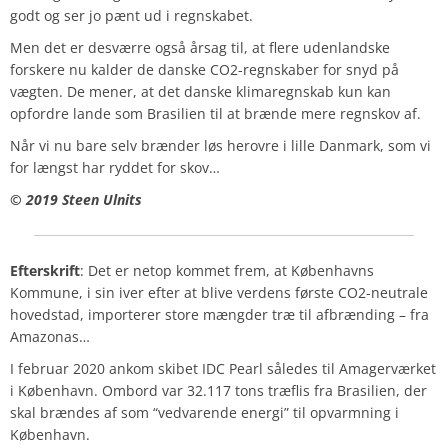
godt og ser jo pænt ud i regnskabet.
Men det er desværre også årsag til, at flere udenlandske
forskere nu kalder de danske CO2-regnskaber for snyd på
vægten. De mener, at det danske klimaregnskab kun kan
opfordre lande som Brasilien til at brænde mere regnskov af.
Når vi nu bare selv brænder løs herovre i lille Danmark, som vi
for længst har ryddet for skov…
© 2019 Steen Ulnits
Efterskrift
: Det er netop kommet frem, at Københavns
Kommune, i sin iver efter at blive verdens første CO2-neutrale
hovedstad, importerer store mængder træ til afbrænding – fra
Amazonas…
I februar 2020 ankom skibet IDC Pearl således til Amagerværket
i København. Ombord var 32.117 tons træflis fra Brasilien, der
skal brændes af som “vedvarende energi” til opvarmning i
København.