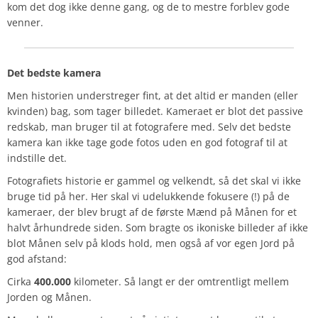
kom det dog ikke denne gang, og de to mestre forblev gode
venner.
Det bedste kamera
Men historien understreger fint, at det altid er manden (eller
kvinden) bag, som tager billedet. Kameraet er blot det passive
redskab, man bruger til at fotografere med. Selv det bedste
kamera kan ikke tage gode fotos uden en god fotograf til at
indstille det.
Fotografiets historie er gammel og velkendt, så det skal vi ikke
bruge tid på her. Her skal vi udelukkende fokusere (!) på de
kameraer, der blev brugt af de første Mænd på Månen for et
halvt århundrede siden. Som bragte os ikoniske billeder af ikke
blot Månen selv på klods hold, men også af vor egen Jord på
god afstand:
Cirka
400.000
kilometer. Så langt er der omtrentligt mellem
Jorden og Månen.