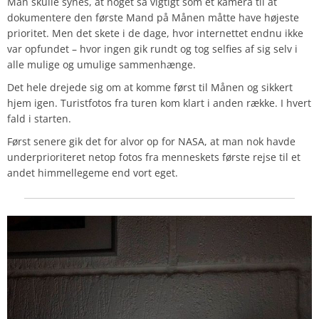
Man skulle synes, at noget så vigtigt som et kamera til at
dokumentere den første Mand på Månen måtte have højeste
prioritet. Men det skete i de dage, hvor internettet endnu ikke
var opfundet – hvor ingen gik rundt og tog selfies af sig selv i
alle mulige og umulige sammenhænge.
Det hele drejede sig om at komme først til Månen og sikkert
hjem igen. Turistfotos fra turen kom klart i anden række. I hvert
fald i starten.
Først senere gik det for alvor op for NASA, at man nok havde
underprioriteret netop fotos fra menneskets første rejse til et
andet himmellegeme end vort eget.