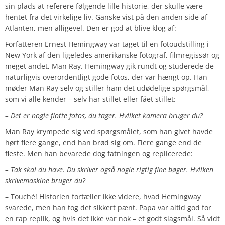
sin plads at referere følgende lille historie, der skulle være
hentet fra det virkelige liv. Ganske vist på den anden side af
Atlanten, men alligevel. Den er god at blive klog af:
Forfatteren Ernest Hemingway var taget til en fotoudstilling i
New York af den ligeledes amerikanske fotograf, filmregissør og
meget andet, Man Ray. Hemingway gik rundt og studerede de
naturligvis overordentligt gode fotos, der var hængt op. Han
møder Man Ray selv og stiller ham det udødelige spørgsmål,
som vi alle kender – selv har stillet eller fået stillet:
– Det er nogle flotte fotos, du tager. Hvilket kamera bruger du?
Man Ray krympede sig ved spørgsmålet, som han givet havde
hørt flere gange, end han brød sig om. Flere gange end de
fleste. Men han bevarede dog fatningen og replicerede:
– Tak skal du have. Du skriver også nogle rigtig fine bøger. Hvilken
skrivemaskine bruger du?
– Touché! Historien fortæller ikke videre, hvad Hemingway
svarede, men han tog det sikkert pænt. Papa var altid god for
en rap replik, og hvis det ikke var nok – et godt slagsmål. Så vidt