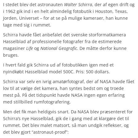
I stedet blev det astronauten
Walter Schirra
, der af egen drift og
i 1962 gik ind i en helt almindelig fotobutik i Houston, Texas,
Jorden, Universet – for at se på mulige kameraer, han kunne
tage med sig i rummet.
Schirra havde fået anbefalet det svenske storformatkamera
Hasselblad af professionelle fotografer fra de estimerede
magasiner
Life
og
National
Geografic
. De måtte derfor kunne
bruges.
I hvert fald gik Schirra ud af fotobutikken igen med et
nyindkøbt Hasselblad model 500C. Pris: 500 dollars.
Schirra var selv en ivrig amatørfotograf, der af NASA havde fået
lov til at vælge det kamera, han syntes bedst om og troede
mest på. På det tidspunkt havde NASA ingen egen erfaring
med stillbilled rumfotografering.
Men det fik man heldigvis snart. Da NASA blev præsenteret for
Schirra’s nye Hasselblad, gik de i gang med at klargøre det til
rummet. Det blev malet matsort, så man undgik reflekser, og
det blev gjort “astronaut-proof”: