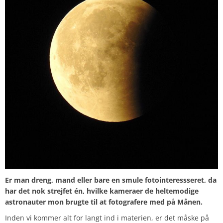
Er man dreng, mand eller bare en smule fotointeressseret, da
har det nok strejfet én, hvilke kameraer de heltemodige
astronauter mon brugte til at fotografere med på Månen.
Inden vi kommer alt for langt ind i materien, er det måske på