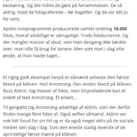
beskæring. Og det måtte de gøre på fornemmelsen. De så
aldrig, hvad de fotograferede – før bagefter. Og da var det jo
for sent.
Apollo rumprogrammet producerede samlet omkring
18.000
fotos, hvoraf adskillige er ubrugelige. Trods fotokurserne. Og
der mangler masser af skud, som man dengang ikke tænkte
over, man ville få brug for senere. Men som man i dag ville
ønske, at man havde taget…
Et rigtig godt eksempel herpå er såmænd selveste Den Første
Mand på Månen: Neil Armstrong. Den Anden Mand på Månen,
Buzz Aldrin, tog masser af fotos, men tilsyneladende kun et
enkelt af Neil Armstrong. Ét enkelt…
Til gengæld tog Armstrong adskillige af Aldrin, som der derfor
findes mange flere fotos af. Også selfies såmænd. Aldrin var
nok lidt forud for sin tid og er da også meget aktiv på de sociale
medier den dag i dag. Som den eneste stadig levende af de
oprindelige første mænd på Månen.