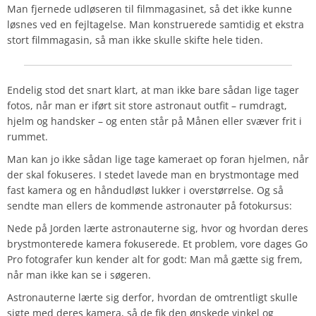
Man fjernede udløseren til filmmagasinet, så det ikke kunne
løsnes ved en fejltagelse. Man konstruerede samtidig et ekstra
stort filmmagasin, så man ikke skulle skifte hele tiden.
Endelig stod det snart klart, at man ikke bare sådan lige tager
fotos, når man er iført sit store astronaut outfit – rumdragt,
hjelm og handsker – og enten står på Månen eller svæver frit i
rummet.
Man kan jo ikke sådan lige tage kameraet op foran hjelmen, når
der skal fokuseres. I stedet lavede man en brystmontage med
fast kamera og en håndudløst lukker i overstørrelse. Og så
sendte man ellers de kommende astronauter på fotokursus:
Nede på Jorden lærte astronauterne sig, hvor og hvordan deres
brystmonterede kamera fokuserede. Et problem, vore dages Go
Pro fotografer kun kender alt for godt: Man må gætte sig frem,
når man ikke kan se i søgeren.
Astronauterne lærte sig derfor, hvordan de omtrentligt skulle
sigte med deres kamera, så de fik den ønskede vinkel og