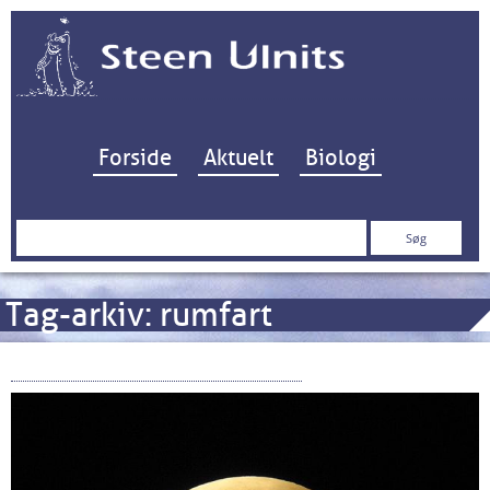
Hop til indhold
Forside
Aktuelt
Biologi
Søg
efter:
Tag-arkiv:
rumfart
Det første kamera på Månen