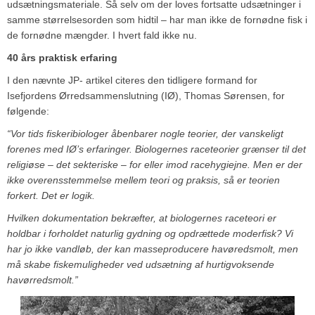
udsætningsmateriale. Så selv om der loves fortsatte udsætninger i
samme størrelsesorden som hidtil – har man ikke de fornødne fisk i
de fornødne mængder. I hvert fald ikke nu.
40 års praktisk erfaring
I den nævnte JP- artikel citeres den tidligere formand for
Isefjordens Ørredsammenslutning (IØ), Thomas Sørensen, for
følgende:
“Vor tids fiskeribiologer åbenbarer nogle teorier, der vanskeligt
forenes med IØ’s erfaringer. Biologernes raceteorier grænser til det
religiøse – det sekteriske – for eller imod racehygiejne. Men er der
ikke overensstemmelse mellem teori og praksis, så er teorien
forkert. Det er logik.
Hvilken dokumentation bekræfter, at biologernes raceteori er
holdbar i forholdet naturlig gydning og opdrættede moderfisk? Vi
har jo ikke vandløb, der kan masseproducere havøredsmolt, men
må skabe fiskemuligheder ved udsætning af hurtigvoksende
havørredsmolt.”