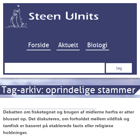
Hop til indhold
Forside
Aktuelt
Biologi
Søg
efter:
Tag-arkiv:
oprindelige stammer
Fornyet debat om dambrugsfisk
Debatten om fisketegnet og brugen af midlerne herfra er atter
blusset op. Det diskuteres, om forholdet mellem vildfisk og
tamfisk er baseret på etablerede facts eller religiøse
holdninger.