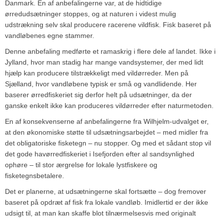
Danmark. En af anbefalingerne var, at de hidtidige
ørredudsætninger stoppes, og at naturen i videst mulig
udstrækning selv skal producere racerene vildfisk. Fisk baseret på
vandløbenes egne stammer.
Denne anbefaling medførte et ramaskrig i flere dele af landet. Ikke i
Jylland, hvor man stadig har mange vandsystemer, der med lidt
hjælp kan producere tilstrækkeligt med vildørreder. Men på
Sjælland, hvor vandløbene typisk er små og vandlidende. Her
baserer ørredfiskeriet sig derfor helt på udsætninger, da der
ganske enkelt ikke kan produceres vildørreder efter naturmetoden.
En af konsekvenserne af anbefalingerne fra Wilhjelm-udvalget er,
at den økonomiske støtte til udsætningsarbejdet – med midler fra
det obligatoriske fisketegn – nu stopper. Og med et sådant stop vil
det gode havørredfiskeriet i Isefjorden efter al sandsynlighed
ophøre – til stor ærgrelse for lokale lystfiskere og
fisketegnsbetalere.
Det er planerne, at udsætningerne skal fortsætte – dog fremover
baseret på opdræt af fisk fra lokale vandløb. Imidlertid er der ikke
udsigt til, at man kan skaffe blot tilnærmelsesvis med originalt