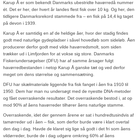
Karup Å er som bekendt Danmarks ubestridte havørredå nummer
ét. Det er her, der hvert år landes flest fisk over 10 kg. Og her, den
tidligere Danmarksrekord stammede fra – en fisk på 14,4 kg taget
på devon i 1939.
Karup Å er samtidig en af de heldige åer, hvor der stadig findes
godt med naturlige gydepladser i såvel hovedløb som sideløb. Åen
producerer derfor godt med vilde havørredsmolt, som siden
trækker ud i Limfjorden for at vokse sig store. Danmarks
Fiskeriundersøgelser (DFU) har af samme årsager fulgt
havørredbestanden i netop Karup Å ganske tæt og ved derfor
meget om dens størrelse og sammensætning.
DFU har skælmateriale liggende fra fisk fanget i åen fra 1910 til
1950. Dem har man nu undersøgt med de nyestte DNA-metoder
og fået overraskende resultater. Det overraskende bestod i, at op
mod 90% af åens havørreder tilhører åens naturlige stamme.
Overraskende, idet der gennem årene er sat i hundredtusindvis af
tamørreder ud i åen – fisk, som derfor burde være i klart overtal
den dag i dag. Havde de klaret sig lige så godt i det fri som åens
vildørreder, burde de i dag udgøre omkring 60% af åens