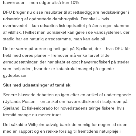
havørreder – men udgør altså kun 10%.
DFU bruger nu disse resultater til at retfærdiggøre nedskæringer i
udsætning af opdrættede dambrugsfisk. Der skal – hvis
overhovedet – kun udsættes fisk opdrættet på åens egen stamme
af vildfisk. Hvilket man udmærket kan gøre i de vandsystemer, der
stadig har en naturlig ørredstamme, man kan avle på.
Det er værre på øerne og helt galt på Sjælland, der – hvis DFU får
held med deres planer – fremover må vinke farvet til de
ørredudsætninger, der har skabt et godt havørredfiskeri på steder
som Isefjorden, hvor der er katastrofal mangel på egnede
gydepladser.
Slut med udsætninger af tamfisk
Senere blussede debatten op igen efter en artikel af undertegnede
i Jyllands-Posten – en artikel om havørredfiskeriet i Isefjorden på
Sjælland. Et fiskeeldorado for hovedstadens talrige fiskere, hvis
fremtid mange nu mener truet.
Det såkaldte Wilhjelm-udvalg barslede nemlig for nogen tid siden
med en rapport og en række forslag til fremtidens naturpleje i