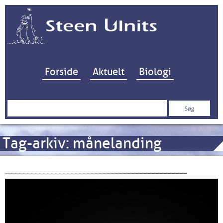
Hop til indhold
Forside
Aktuelt
Biologi
Søg
efter:
Tag-arkiv:
månelanding
50 år siden: Den første mand på Månen