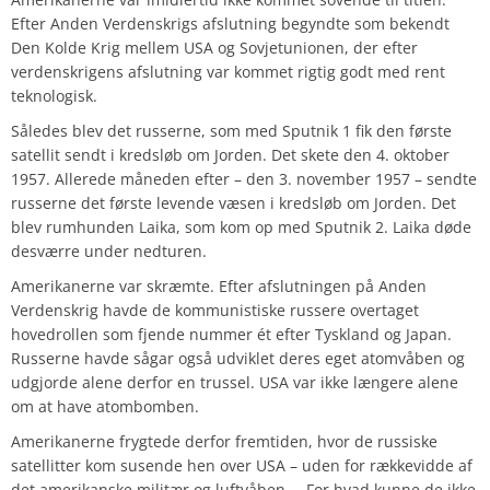
Efter Anden Verdenskrigs afslutning begyndte som bekendt
Den Kolde Krig mellem USA og Sovjetunionen, der efter
verdenskrigens afslutning var kommet rigtig godt med rent
teknologisk.
Således blev det russerne, som med Sputnik 1 fik den første
satellit sendt i kredsløb om Jorden. Det skete den 4. oktober
1957. Allerede måneden efter – den 3. november 1957 – sendte
russerne det første levende væsen i kredsløb om Jorden. Det
blev rumhunden Laika, som kom op med Sputnik 2. Laika døde
desværre under nedturen.
Amerikanerne var skræmte. Efter afslutningen på Anden
Verdenskrig havde de kommunistiske russere overtaget
hovedrollen som fjende nummer ét efter Tyskland og Japan.
Russerne havde sågar også udviklet deres eget atomvåben og
udgjorde alene derfor en trussel. USA var ikke længere alene
om at have atombomben.
Amerikanerne frygtede derfor fremtiden, hvor de russiske
satellitter kom susende hen over USA – uden for rækkevidde af
det amerikanske militær og luftvåben. – For hvad kunne de ikke