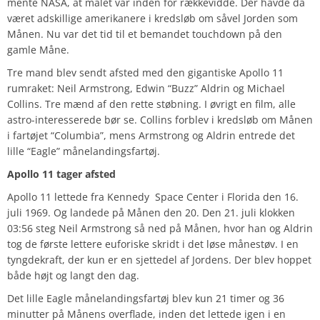
mente NASA, at målet var inden for rækkevidde. Der havde da
været adskillige amerikanere i kredsløb om såvel Jorden som
Månen. Nu var det tid til et bemandet touchdown på den
gamle Måne.
Tre mand blev sendt afsted med den gigantiske Apollo 11
rumraket: Neil Armstrong, Edwin “Buzz” Aldrin og Michael
Collins. Tre mænd af den rette støbning. I øvrigt en film, alle
astro-interesserede bør se. Collins forblev i kredsløb om Månen
i fartøjet “Columbia”, mens Armstrong og Aldrin entrede det
lille “Eagle” månelandingsfartøj.
Apollo 11 tager afsted
Apollo 11 lettede fra Kennedy Space Center i Florida den 16.
juli 1969. Og landede på Månen den 20. Den 21. juli klokken
03:56 steg Neil Armstrong så ned på Månen, hvor han og Aldrin
tog de første lettere euforiske skridt i det løse månestøv. I en
tyngdekraft, der kun er en sjettedel af Jordens. Der blev hoppet
både højt og langt den dag.
Det lille Eagle månelandingsfartøj blev kun 21 timer og 36
minutter på Månens overflade, inden det lettede igen i en