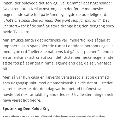
Ingen, der oplevede det selv og live, glemmer det nogensinde:
Da astronauten Neil Armstrong som det første menneske
nogensinde satte fod på Månen og sagde de udødelige ord:
“That’s one small step for man. One giant leap for mankind”.
Det
var stort – for både små og store drenge bag den dengang sort-
hvide TV-skærm.
Min smukke tante i det nordjyske var imidlertid ikke sådan at
imponere. Hun spankulerede rundt i datidens hotpants og ville
med egne ord “hellere se naboens kat gå over plænen” – end se
en amerikansk astronaut som det første menneske nogensinde
sætte fod på et andet himmellegeme end det, de selv var født
på.
Men så var hun også en ræverød Venstresocialist og dermed
som udgangspunkt imod alt amerikansk. Havde det nu i stedet
været kineserne, der den dag var hoppet ud i månestøvet,
havde det nok forholdt sig anderledes. Så ville stemningen nok
have været lidt bedre.
Sputnik og Den Kolde Krig
Amerikanerne var imidlertid ikke kommet sovende til titlen.