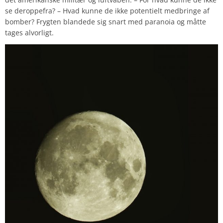
se deroppefra? – Hvad kunne de ikke potentielt medbringe af
bomber? Frygten blandede sig snart med paranoia og måtte
tages alvorligt.