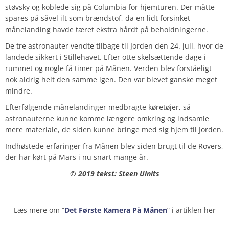
støvsky og koblede sig på Columbia for hjemturen. Der måtte
spares på såvel ilt som brændstof, da en lidt forsinket
månelanding havde tæret ekstra hårdt på beholdningerne.
De tre astronauter vendte tilbage til Jorden den 24. juli, hvor de
landede sikkert i Stillehavet. Efter otte skelsættende dage i
rummet og nogle få timer på Månen. Verden blev forståeligt
nok aldrig helt den samme igen. Den var blevet ganske meget
mindre.
Efterfølgende månelandinger medbragte køretøjer, så
astronauterne kunne komme længere omkring og indsamle
mere materiale, de siden kunne bringe med sig hjem til Jorden.
Indhøstede erfaringer fra Månen blev siden brugt til de Rovers,
der har kørt på Mars i nu snart mange år.
© 2019 tekst: Steen Ulnits
Læs mere om “
Det Første Kamera På Månen
” i artiklen her