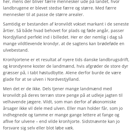
her, mens der bliver færre mennesker ude på landet, hvor
landbrugene er blevet stedse færre og større. Med færre
mennesker til at passe de større arealer.
Samtidig er bestanden af kronvildt vokset markant i de seneste
årtier. Så både hvad behovet for plads og føde angår, passer
Nordjylland perfekt ind i billedet. Her er der nemlig i dag så
mange vildtlevende krondyr, at de sagtens kan brødeføde en
ulvebestand.
Kronhjortene er et resultat af nyere tids danske landbrugsdrift,
og krondyrene koster de landmænd, hvis afgrøder de store dyr
græsser på, i tabt høstudbytte. Alene derfor burde de være
glade for at se ulven i Nordvestjylland.
Men det er de ikke. Dels tjener mange landmænd med
kronvildt på deres terræn store penge på at udleje jagten til
velhavende jægere. Vildt, som man derfor af økonomiske
årsager ikke vil dele med ulven. Eller man holder får, som jo
indhegnede og tamme er mange gange lettere at fange og
aflive for ulvene – end vilde kronhjorte. Sidstnævnte kan jo
forsvare sig selv eller blot løbe væk.