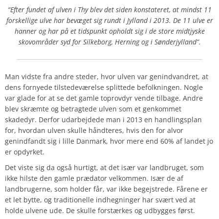
“Efter fundet af ulven i Thy blev det siden konstateret, at mindst 11
forskellige ulve har bevæget sig rundt i Jylland i 2013.
De 11 ulve er
hanner og har på et tidspunkt opholdt sig i de store midtjyske
skovområder syd for Silkeborg, Herning og i Sønderjylland”.
Man vidste fra andre steder, hvor ulven var genindvandret, at
dens fornyede tilstedeværelse splittede befolkningen. Nogle
var glade for at se det gamle toprovdyr vende tilbage. Andre
blev skræmte og betragtede ulven som et genkommet
skadedyr. Derfor udarbejdede man i 2013 en handlingsplan
for, hvordan ulven skulle håndteres, hvis den for alvor
genindfandt sig i lille Danmark, hvor mere end 60% af landet jo
er opdyrket.
Det viste sig da også hurtigt, at det især var landbruget, som
ikke hilste den gamle prædator velkommen. Især de af
landbrugerne, som holder får, var ikke begejstrede. Fårene er
et let bytte, og traditionelle indhegninger har svært ved at
holde ulvene ude. De skulle forstærkes og udbygges først.