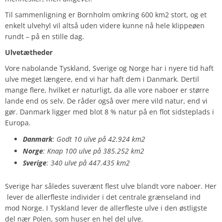
Til sammenligning er Bornholm omkring 600 km2 stort, og et
enkelt ulvehyl vil altså uden videre kunne nå hele klippeøen
rundt – på en stille dag.
Ulvetætheder
Vore nabolande Tyskland, Sverige og Norge har i nyere tid haft
ulve meget længere, end vi har haft dem i Danmark. Dertil
mange flere, hvilket er naturligt, da alle vore naboer er større
lande end os selv. De råder også over mere vild natur, end vi
gør. Danmark ligger med blot 8 % natur på en flot sidsteplads i
Europa.
Danmark
:
Godt 10 ulve på 42.924 km2
Norge
:
Knap 100 ulve på 385.252 km2
Sverige
:
340 ulve på 447.435 km2
Sverige har således suverænt flest ulve blandt vore naboer. Her
lever de allerfleste individer i det centrale grænseland ind
mod Norge. I Tyskland lever de allerfleste ulve i den østligste
del nær Polen, som huser en hel del ulve.