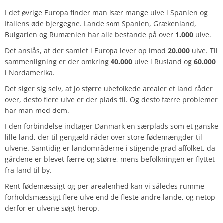
I det øvrige Europa finder man især mange ulve i Spanien og
Italiens øde bjergegne. Lande som Spanien, Grækenland,
Bulgarien og Rumænien har alle bestande på over
1.000
ulve.
Det anslås, at der samlet i Europa lever op imod
20.000
ulve. Til
sammenligning er der omkring
40.000
ulve i Rusland og
60.000
i Nordamerika.
Det siger sig selv, at jo større ubefolkede arealer et land råder
over, desto flere ulve er der plads til. Og desto færre problemer
har man med dem.
I den forbindelse indtager Danmark en særplads som et ganske
lille land, der til gengæld råder over store fødemængder til
ulvene. Samtidig er landområderne i stigende grad affolket, da
gårdene er blevet færre og større, mens befolkningen er flyttet
fra land til by.
Rent fødemæssigt og per arealenhed kan vi således rumme
forholdsmæssigt flere ulve end de fleste andre lande, og netop
derfor er ulvene søgt herop.