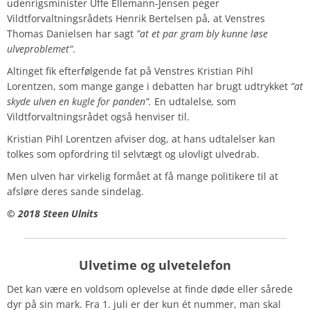
udenrigsminister Uffe Ellemann-Jensen peger
Vildtforvaltningsrådets Henrik Bertelsen på, at Venstres
Thomas Danielsen har sagt
”at et par gram bly kunne løse
ulveproblemet”
.
Altinget fik efterfølgende fat på Venstres Kristian Pihl
Lorentzen, som mange gange i debatten har brugt udtrykket
”at
skyde ulven en kugle for panden”.
En udtalelse
,
som
Vildtforvaltningsrådet også henviser til.
Kristian Pihl Lorentzen afviser dog, at hans udtalelser kan
tolkes som opfordring til selvtægt og ulovligt ulvedrab.
Men ulven har virkelig formået at få mange politikere til at
afsløre deres sande sindelag.
© 2018 Steen Ulnits
Ulvetime og ulvetelefon
Det kan være en voldsom oplevelse at finde døde eller sårede
dyr på sin mark. Fra 1. juli er der kun ét nummer, man skal