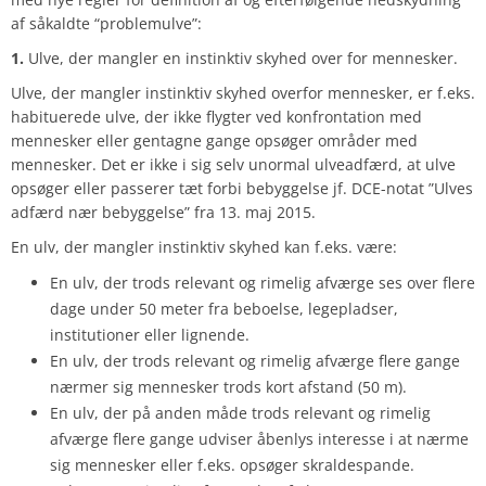
af såkaldte “problemulve”:
1.
Ulve, der mangler en instinktiv skyhed over for mennesker.
Ulve, der mangler instinktiv skyhed overfor mennesker, er f.eks.
habituerede ulve, der ikke flygter ved konfrontation med
mennesker eller gentagne gange opsøger områder med
mennesker. Det er ikke i sig selv unormal ulveadfærd, at ulve
opsøger eller passerer tæt forbi bebyggelse jf. DCE-notat ”Ulves
adfærd nær bebyggelse” fra 13. maj 2015.
En ulv, der mangler instinktiv skyhed kan f.eks. være:
En ulv, der trods relevant og rimelig afværge ses over flere
dage under 50 meter fra beboelse, legepladser,
institutioner eller lignende.
En ulv, der trods relevant og rimelig afværge flere gange
nærmer sig mennesker trods kort afstand (50 m).
En ulv, der på anden måde trods relevant og rimelig
afværge flere gange udviser åbenlys interesse i at nærme
sig mennesker eller f.eks. opsøger skraldespande.