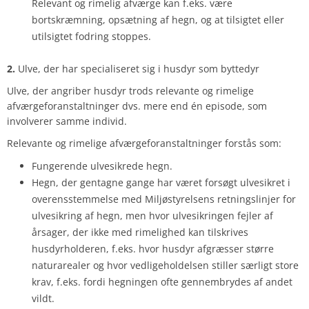
Relevant og rimelig afværge kan f.eks. være
bortskræmning, opsætning af hegn, og at tilsigtet eller
utilsigtet fodring stoppes.
2.
Ulve, der har specialiseret sig i husdyr som byttedyr
Ulve, der angriber husdyr trods relevante og rimelige
afværgeforanstaltninger dvs. mere end én episode, som
involverer samme individ.
Relevante og rimelige afværgeforanstaltninger forstås som:
Fungerende ulvesikrede hegn.
Hegn, der gentagne gange har været forsøgt ulvesikret i
overensstemmelse med Miljøstyrelsens retningslinjer for
ulvesikring af hegn, men hvor ulvesikringen fejler af
årsager, der ikke med rimelighed kan tilskrives
husdyrholderen, f.eks. hvor husdyr afgræsser større
naturarealer og hvor vedligeholdelsen stiller særligt store
krav, f.eks. fordi hegningen ofte gennembrydes af andet
vildt.