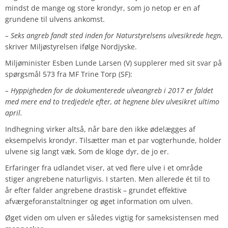
mindst de mange og store krondyr, som jo netop er en af
grundene til ulvens ankomst.
– Seks angreb fandt sted inden for Naturstyrelsens ulvesikrede hegn
,
skriver Miljøstyrelsen ifølge Nordjyske.
Miljøminister Esben Lunde Larsen (V) supplerer med sit svar på
spørgsmål 573 fra MF Trine Torp (SF):
– Hyppigheden for de dokumenterede ulveangreb i 2017 er faldet
med mere end to tredjedele efter, at hegnene blev ulvesikret ultimo
april.
Indhegning virker altså, når bare den ikke ødelægges af
eksempelvis krondyr. Tilsætter man et par vogterhunde, holder
ulvene sig langt væk. Som de kloge dyr, de jo er.
Erfaringer fra udlandet viser, at ved flere ulve i et område
stiger angrebene naturligvis. I starten. Men allerede ét til to
år efter falder angrebene drastisk – grundet effektive
afværgeforanstaltninger og øget information om ulven.
Øget viden om ulven er således vigtig for sameksistensen med