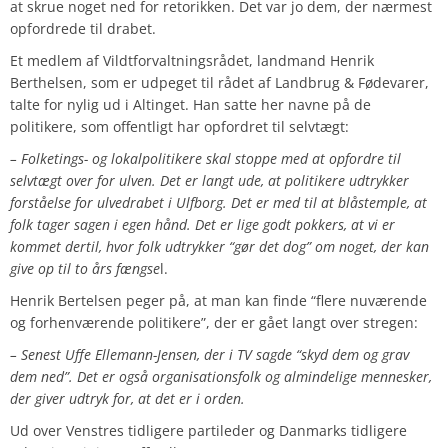
at skrue noget ned for retorikken. Det var jo dem, der nærmest
opfordrede til drabet.
Et medlem af Vildtforvaltningsrådet, landmand Henrik
Berthelsen, som er udpeget til rådet af Landbrug & Fødevarer,
talte for nylig ud i Altinget. Han satte her navne på de
politikere, som offentligt har opfordret til selvtægt:
– Folketings- og lokalpolitikere skal stoppe med at opfordre til
selvtægt over for ulven. Det er langt ude, at politikere udtrykker
forståelse for ulvedrabet i Ulfborg. Det er med til at blåstemple, at
folk tager sagen i egen hånd.
Det er lige godt pokkers, at vi er
kommet dertil, hvor folk udtrykker “gør det dog” om noget, der kan
give op til to års fængse
l.
Henrik Bertelsen peger på, at man kan finde “flere nuværende
og forhenværende politikere”, der er gået langt over stregen:
– Senest Uffe Ellemann-Jensen, der i TV sagde “skyd dem og grav
dem ned”.
Det er også organisationsfolk og almindelige mennesker,
der giver udtryk for, at det er i orden.
Ud over Venstres tidligere partileder og Danmarks tidligere