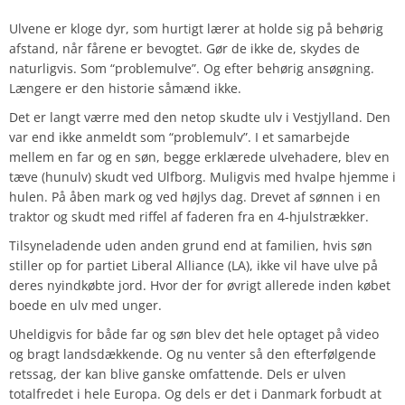
Ulvene er kloge dyr, som hurtigt lærer at holde sig på behørig
afstand, når fårene er bevogtet. Gør de ikke de, skydes de
naturligvis. Som “problemulve”. Og efter behørig ansøgning.
Længere er den historie såmænd ikke.
Det er langt værre med den netop skudte ulv i Vestjylland. Den
var end ikke anmeldt som “problemulv”. I et samarbejde
mellem en far og en søn, begge erklærede ulvehadere, blev en
tæve (hunulv) skudt ved Ulfborg. Muligvis med hvalpe hjemme i
hulen. På åben mark og ved højlys dag. Drevet af sønnen i en
traktor og skudt med riffel af faderen fra en 4-hjulstrækker.
Tilsyneladende uden anden grund end at familien, hvis søn
stiller op for partiet Liberal Alliance (LA), ikke vil have ulve på
deres nyindkøbte jord. Hvor der for øvrigt allerede inden købet
boede en ulv med unger.
Uheldigvis for både far og søn blev det hele optaget på video
og bragt landsdækkende. Og nu venter så den efterfølgende
retssag, der kan blive ganske omfattende. Dels er ulven
totalfredet i hele Europa. Og dels er det i Danmark forbudt at