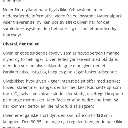
mennesker.
Nu er Nordjylland naturligvis ikke Yellowstone, men
nedenstående informative video fra Yellowstone Nationalpark
viser tilsvarende, hvilken positiv effekt ulven har for det
samlede økosystem, den befinder sig i – som et uundværligt
toprovdyr:
Ulvetal, der tæller
Ulven er et spændende rovdyr, som er hovedperson i mange
myter og fortællinger. Ulven fødes ganske vist med blå øjne,
men den voksne ulvs stikkende gule øjne giver den et
karakteristisk, listigt og i nogles øjne sågar lusket udseende.
Ulveblikket, hvor ulven kigger intenst på sit offer med sænket
hoved, skræmmer mange, der har fået læst Rødhætte op som
børn. Og selv som voksne sidder der stadig ulvefrygt i kroppen
på mange mennesker. Men facts er altid bedre end frygt, så
her kommer derfor en lille håndfuld af slagsen:
Ulven er et ganske stort dyr, den kan måle op til
150
cm i
længden. Den 30-35 cm lange og i regelen hængende hale ikke
medregnet.