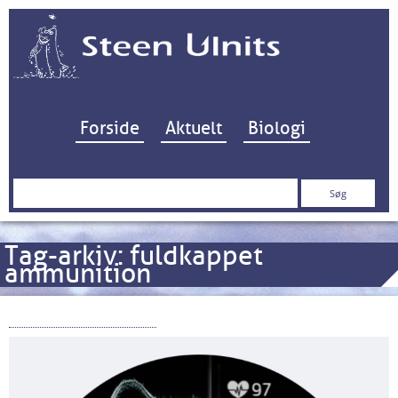
Hop til indhold
Forside
Aktuelt
Biologi
Søg
efter:
Tag-arkiv:
fuldkappet
ammunition
Ulven er kommet!