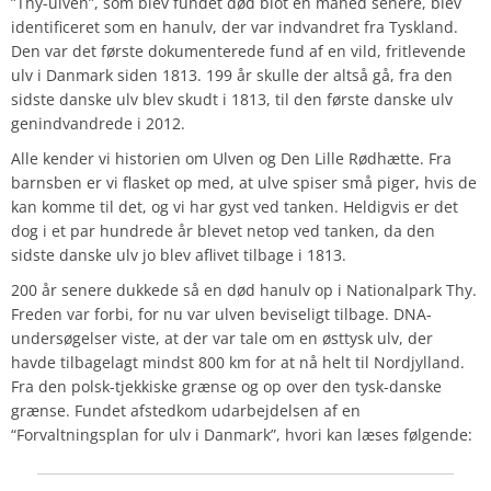
”Thy-ulven”, som blev fundet død blot en måned senere, blev
identificeret som en hanulv, der var indvandret fra Tyskland.
Den var det første dokumenterede fund af en vild, fritlevende
ulv i Danmark siden 1813. 199 år skulle der altså gå, fra den
sidste danske ulv blev skudt i 1813, til den første danske ulv
genindvandrede i 2012.
Alle kender vi historien om Ulven og Den Lille Rødhætte. Fra
barnsben er vi flasket op med, at ulve spiser små piger, hvis de
kan komme til det, og vi har gyst ved tanken. Heldigvis er det
dog i et par hundrede år blevet netop ved tanken, da den
sidste danske ulv jo blev aflivet tilbage i 1813.
200 år senere dukkede så en død hanulv op i Nationalpark Thy.
Freden var forbi, for nu var ulven beviseligt tilbage. DNA-
undersøgelser viste, at der var tale om en østtysk ulv, der
havde tilbagelagt mindst 800 km for at nå helt til Nordjylland.
Fra den polsk-tjekkiske grænse og op over den tysk-danske
grænse. Fundet afstedkom udarbejdelsen af en
“Forvaltningsplan for ulv i Danmark”, hvori kan læses følgende: