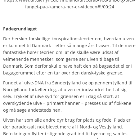
fanget-paa-kamera-her-er-videoen#!/00:24
Fødegrundlaget
Der hersker forskellige konspirationsteorier om, hvordan ulven
er kommet til Danmark – efter så mange års fravær. Til de mere
fantastiske hører teorien om, at de skulle være udsat af
velmenende mennesker, som gerne ser ulven tilbage til
Danmark. Som derfor skulle have haft den på bagsædet eller i
bagagerummet efter en tur over den dansk-tyske grænse.
Fundet af ulve-DNA fra Sønderjylland og op gennem Jylland til
Nordjylland fortæller dog, at ulven er indvandret helt af sig
selv. Trykket af ulve syd for grænsen er i dag så stort, at
overskydende ulve – primært hanner – presses ud af flokkene
og må søge andetsteds hen.
Ulven har som alle andre dyr brug for plads og føde. Plads er
der paradoksalt nok blevet mere af i Nord- og Vestjylland.
Befolkningen flytter i stigende grad ind til byerne og samles