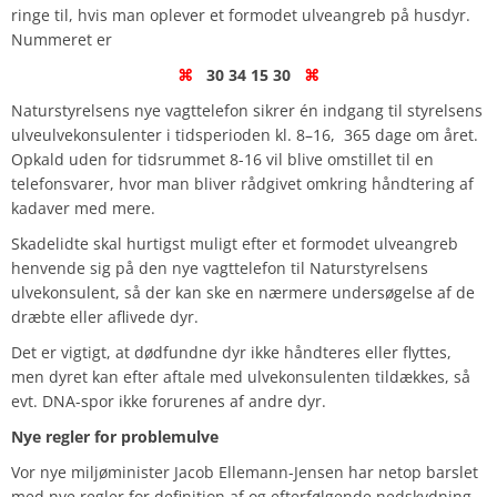
ringe til, hvis man oplever et formodet ulveangreb på husdyr.
Nummeret er
⌘
30 34 15 30
⌘
Naturstyrelsens nye vagttelefon sikrer én indgang til styrelsens
ulveulvekonsulenter i tidsperioden kl. 8–16, 365 dage om året.
Opkald uden for tidsrummet 8-16 vil blive omstillet til en
telefonsvarer, hvor man bliver rådgivet omkring håndtering af
kadaver med mere.
Skadelidte skal hurtigst muligt efter et formodet ulveangreb
henvende sig på den nye vagttelefon til Naturstyrelsens
ulvekonsulent, så der kan ske en nærmere undersøgelse af de
dræbte eller aflivede dyr.
Det er vigtigt, at dødfundne dyr ikke håndteres eller flyttes,
men dyret kan efter aftale med ulvekonsulenten tildækkes, så
evt. DNA-spor ikke forurenes af andre dyr.
Nye regler for problemulve
Vor nye miljøminister Jacob Ellemann-Jensen har netop barslet
med nye regler for definition af og efterfølgende nedskydning