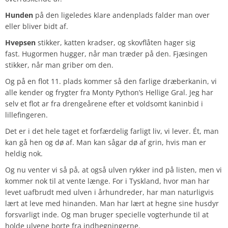
Hunden
på den ligeledes klare andenplads falder man over
eller bliver bidt af.
Hvepsen
stikker, katten kradser, og skovflåten hager sig
fast. Hugormen hugger, når man træder på den. Fjæsingen
stikker, når man griber om den.
Og på en flot 11. plads kommer så den farlige dræberkanin, vi
alle kender og frygter fra Monty Python’s Hellige Gral. Jeg har
selv et flot ar fra drengeårene efter et voldsomt kaninbid i
lillefingeren.
Det er i det hele taget et forfærdelig farligt liv, vi lever. Ét, man
kan gå hen og dø af. Man kan sågar dø af grin, hvis man er
heldig nok.
Og nu venter vi så på, at også ulven rykker ind på listen, men vi
kommer nok til at vente længe. For i Tyskland, hvor man har
levet uafbrudt med ulven i århundreder, har man naturligvis
lært at leve med hinanden. Man har lært at hegne sine husdyr
forsvarligt inde. Og man bruger specielle vogterhunde til at
holde ulvene borte fra indhegningerne.