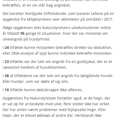
bekræftes, at en ulv står bag angrebet.
Det beretter Nordjyske Stiftstidende, som baserer tallene på en
opgørelse fra Miljøstyrelsen over aktiviteten på området i 2017.
Ifølge opgørelsen blev Naturstyrelsens ulvekonsulenter sidste
år tilkaldt
95
gange til situationer, hvor der var mistanke om
ulveangreb på husdyrhold.
I
24
tilfælde kunne mistanken bekræftes direkte via obduktion,
eller DNA-analyse af spyt kunne indirekte bekræfte mistanken.
I
23
tilfælde var der tale om angreb fra en guldsjakal, der er et
rævestort medlem af hundefamilien.
I
38
af tilfældene var der tale om angreb fra løstgående hunde.
Eller husdyr, som var døde af sig selv.
I
10
tilfælde kunne dødsårsagen ikke afklares.
Opgørelsen fra Naturstyrelsen fortæller også, at de hegn, der
er sat op for at beskytte mod ulve, flere steder ikke har virket.
Der har enten været problemer med fejlopsatte hegn. Eller
hegn, der er blevet ødelagt af andre dyr. Heriblandt ikke