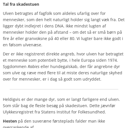
Tal fra skadestuen
Ulven betragtes af fagfolk som aldeles ufarlig over for
mennesker, som den helt naturligt holder sig langt væk fra. Det
ligger dybt indlejret i dens DNA. Ikke mindst lugten af
mennesker holder den på afstand – om det så er små børn på
fire år eller granvoksne på 40 eller 80. Vi lugter bare ikke godt i
en følsom ulvenæse.
Der er ikke registreret direkte angreb, hvor ulven har betragtet
et menneske som potentielt bytte, i hele Europa siden 1974.
Sygdommen
Rabies
eller hundegalskab, der får angrebne dyr
som ulve og ræve med flere til at miste deres naturlige skyhed
over for mennesker, er i dag så godt som udryddet.
Heldigvis er der mange dyr, som er langt farligere end ulven.
Som står bag de fleste besøg på skadestuen. Dette jævnfør
Ulykkesregistret fra Statens Institut for Folkesundhed.
Hesten
på den suveræne førsteplads falder man ikke
overraskende af.