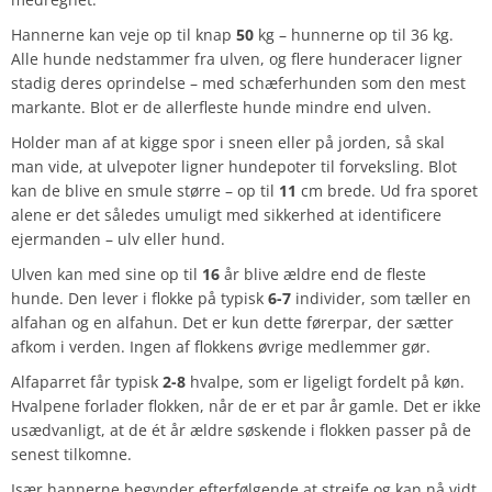
Hannerne kan veje op til knap
50
kg – hunnerne op til 36 kg.
Alle hunde nedstammer fra ulven, og flere hunderacer ligner
stadig deres oprindelse – med schæferhunden som den mest
markante. Blot er de allerfleste hunde mindre end ulven.
Holder man af at kigge spor i sneen eller på jorden, så skal
man vide, at ulvepoter ligner hundepoter til forveksling. Blot
kan de blive en smule større – op til
11
cm brede. Ud fra sporet
alene er det således umuligt med sikkerhed at identificere
ejermanden – ulv eller hund.
Ulven kan med sine op til
16
år blive ældre end de fleste
hunde. Den lever i flokke på typisk
6-7
individer, som tæller en
alfahan og en alfahun. Det er kun dette førerpar, der sætter
afkom i verden. Ingen af flokkens øvrige medlemmer gør.
Alfaparret får typisk
2-8
hvalpe, som er ligeligt fordelt på køn.
Hvalpene forlader flokken, når de er et par år gamle. Det er ikke
usædvanligt, at de ét år ældre søskende i flokken passer på de
senest tilkomne.
Især hannerne begynder efterfølgende at strejfe og kan nå vidt