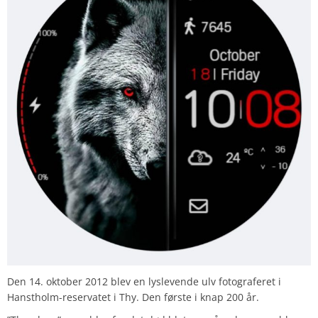
Den 14. oktober 2012 blev en lyslevende ulv fotograferet i
Hanstholm-reservatet i Thy. Den første i knap 200 år.