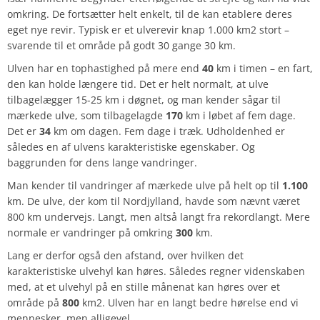
omkring. De fortsætter helt enkelt, til de kan etablere deres
eget nye revir. Typisk er et ulverevir knap 1.000 km2 stort –
svarende til et område på godt 30 gange 30 km.
Ulven har en tophastighed på mere end
40
km i timen – en fart,
den kan holde længere tid. Det er helt normalt, at ulve
tilbagelægger 15-25 km i døgnet, og man kender sågar til
mærkede ulve, som tilbagelagde
170
km i løbet af fem dage.
Det er
34
km om dagen. Fem dage i træk. Udholdenhed er
således en af ulvens karakteristiske egenskaber. Og
baggrunden for dens lange vandringer.
Man kender til vandringer af mærkede ulve på helt op til
1.100
km. De ulve, der kom til Nordjylland, havde som nævnt været
800 km undervejs. Langt, men altså langt fra rekordlangt. Mere
normale er vandringer på omkring
300
km.
Lang er derfor også den afstand, over hvilken det
karakteristiske ulvehyl kan høres. Således regner videnskaben
med, at et ulvehyl på en stille månenat kan høres over et
område på
800
km2. Ulven har en langt bedre hørelse end vi
mennesker, men alligevel.