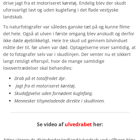
drive jagt fra et motoriseret køretøj. Endelig blev der skudt
uforsvarligt lavt og uden kuglefang i det flade vestjyske
landskab.
To naturfotografer var således ganske tæt på og kunne filme
det hele. Også at ulven i første omgang blev anskudt og derfor
ikke døde øjeblikkeligt. Hele tre skud ud gennem bilvinduet
måtte der til, før ulven var død. Optagelserne viser samtidig, at
de to fotografer selv var i skudlinjen. Der venter nu et sikkert
langt retsligt efterspil, hvor de mange samtidige
lovovertrædelser skal behandles:
Drab på et totalfredet dyr.
Jagt fra et motoriseret køretøj.
Skudafgivelse uden fornødent kuglefang.
Mennesker tilsyneladende direkte i skudlinien.
Se video af
ulvedrabet
her:
https://www.dr.dk/nyheder/indland/ulvedrab-ved-ulfborg-blev-