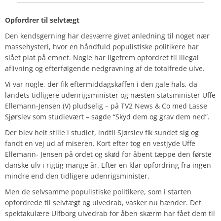
Opfordrer til selvtægt
Den kendsgerning har desværre givet anledning til noget nær
massehysteri, hvor en håndfuld populistiske politikere har
slået plat på emnet. Nogle har ligefrem opfordret til illegal
aflivning og efterfølgende nedgravning af de totalfrede ulve.
Vi var nogle, der fik eftermiddagskaffen i den gale hals, da
landets tidligere udenrigsminister og næsten statsminister Uffe
Ellemann-Jensen (V) pludselig – på TV2 News & Co med Lasse
Sjørslev som studievært – sagde “Skyd dem og grav dem ned”.
Der blev helt stille i studiet, indtil Sjørslev fik sundet sig og
fandt en vej ud af miseren. Kort efter tog en vestjyde Uffe
Ellemann- Jensen på ordet og skød for åbent tæppe den første
danske ulv i rigtig mange år. Efter en klar opfordring fra ingen
mindre end den tidligere udenrigsminister.
Men de selvsamme populistiske politikere, som i starten
opfordrede til selvtægt og ulvedrab, vasker nu hænder. Det
spektakulære Ulfborg ulvedrab for åben skærm har fået dem til