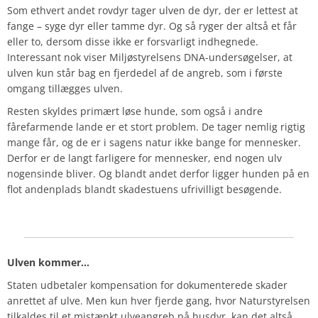
Som ethvert andet rovdyr tager ulven de dyr, der er lettest at
fange – syge dyr eller tamme dyr. Og så ryger der altså et får
eller to, dersom disse ikke er forsvarligt indhegnede.
Interessant nok viser Miljøstyrelsens DNA-undersøgelser, at
ulven kun står bag en fjerdedel af de angreb, som i første
omgang tillægges ulven.
Resten skyldes primært løse hunde, som også i andre
fårefarmende lande er et stort problem. De tager nemlig rigtig
mange får, og de er i sagens natur ikke bange for mennesker.
Derfor er de langt farligere for mennesker, end nogen ulv
nogensinde bliver. Og blandt andet derfor ligger hunden på en
flot andenplads blandt skadestuens ufrivilligt besøgende.
Ulven kommer…
Staten udbetaler kompensation for dokumenterede skader
anrettet af ulve. Men kun hver fjerde gang, hvor Naturstyrelsen
tilkaldes til et mistænkt ulveangreb på husdyr, kan det altså