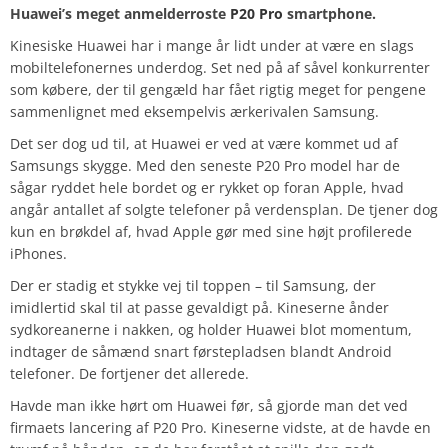
Huawei’s meget anmelderroste
P20 Pro
smartphone.
Kinesiske Huawei har i mange år lidt under at være en slags
mobiltelefonernes underdog. Set ned på af såvel konkurrenter
som købere, der til gengæld har fået rigtig meget for pengene
sammenlignet med eksempelvis ærkerivalen Samsung.
Det ser dog ud til, at Huawei er ved at være kommet ud af
Samsungs skygge. Med den seneste P20 Pro model har de
sågar ryddet hele bordet og er rykket op foran Apple, hvad
angår antallet af solgte telefoner på verdensplan. De tjener dog
kun en brøkdel af, hvad Apple gør med sine højt profilerede
iPhones.
Der er stadig et stykke vej til toppen – til Samsung, der
imidlertid skal til at passe gevaldigt på. Kineserne ånder
sydkoreanerne i nakken, og holder Huawei blot momentum,
indtager de såmænd snart førstepladsen blandt Android
telefoner. De fortjener det allerede.
Havde man ikke hørt om Huawei før, så gjorde man det ved
firmaets lancering af P20 Pro. Kineserne vidste, at de havde en