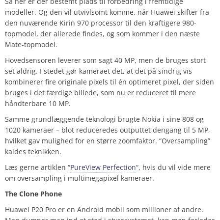
Så her er der bestemt plads til forbedring i fremtidige
modeller. Og den vil utvivlsomt komme, når Huawei skifter fra
den nuværende Kirin 970 processor til den kraftigere 980-
topmodel, der allerede findes, og som kommer i den næste
Mate-topmodel.
Hovedsensoren leverer som sagt 40 MP, men de bruges stort
set aldrig. I stedet gør kameraet det, at det på sindrig vis
kombinerer fire originale pixels til én optimeret pixel, der siden
bruges i det færdige billede, som nu er reduceret til mere
håndterbare 10 MP.
Samme grundlæggende teknologi brugte Nokia i sine 808 og
1020 kameraer – blot reduceredes outputtet dengang til 5 MP,
hvilket gav mulighed for en større zoomfaktor. “Oversampling”
kaldes teknikken.
Læs gerne artiklen “
PureView Perfection
“, hvis du vil vide mere
om oversampling i multimegapixel kameraer.
The Clone Phone
Huawei P20 Pro er en Android mobil som millioner af andre.