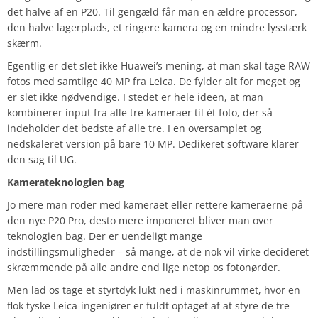
det halve af en P20. Til gengæld får man en ældre processor,
den halve lagerplads, et ringere kamera og en mindre lysstærk
skærm.
Egentlig er det slet ikke Huawei’s mening, at man skal tage RAW
fotos med samtlige 40 MP fra Leica. De fylder alt for meget og
er slet ikke nødvendige. I stedet er hele ideen, at man
kombinerer input fra alle tre kameraer til ét foto, der så
indeholder det bedste af alle tre. I en oversamplet og
nedskaleret version på bare 10 MP. Dedikeret software klarer
den sag til UG.
Kamerateknologien bag
Jo mere man roder med kameraet eller rettere kameraerne på
den nye P20 Pro, desto mere imponeret bliver man over
teknologien bag. Der er uendeligt mange
indstillingsmuligheder – så mange, at de nok vil virke decideret
skræmmende på alle andre end lige netop os fotonørder.
Men lad os tage et styrtdyk lukt ned i maskinrummet, hvor en
flok tyske Leica-ingeniører er fuldt optaget af at styre de tre