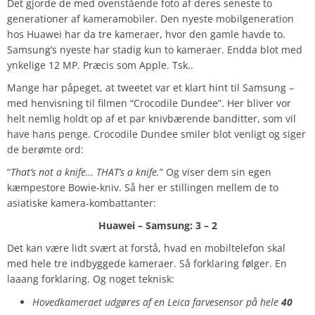
Det gjorde de med ovenstående foto af deres seneste to
generationer af kameramobiler. Den nyeste mobilgeneration
hos Huawei har da tre kameraer, hvor den gamle havde to.
Samsung’s nyeste har stadig kun to kameraer. Endda blot med
ynkelige 12 MP. Præcis som Apple. Tsk..
Mange har påpeget, at tweetet var et klart hint til Samsung –
med henvisning til filmen “Crocodile Dundee”. Her bliver vor
helt nemlig holdt op af et par knivbærende banditter, som vil
have hans penge. Crocodile Dundee smiler blot venligt og siger
de berømte ord:
“
That’s not a knife… THAT’s a knife.
” Og viser dem sin egen
kæmpestore Bowie-kniv. Så her er stillingen mellem de to
asiatiske kamera-kombattanter:
Huawei – Samsung: 3 – 2
Det kan være lidt svært at forstå, hvad en mobiltelefon skal
med hele tre indbyggede kameraer. Så forklaring følger. En
laaang forklaring. Og noget teknisk:
Hovedkameraet udgøres af en Leica farvesensor på hele
40