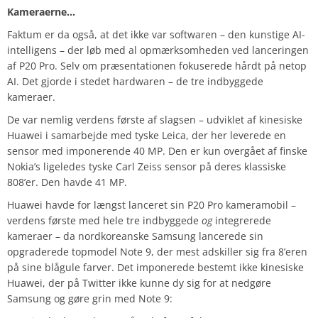
Kameraerne…
Faktum er da også, at det ikke var softwaren – den kunstige AI-
intelligens – der løb med al opmærksomheden ved lanceringen
af P20 Pro. Selv om præsentationen fokuserede hårdt på netop
AI. Det gjorde i stedet hardwaren – de tre indbyggede
kameraer.
De var nemlig verdens første af slagsen – udviklet af kinesiske
Huawei i samarbejde med tyske Leica, der her leverede en
sensor med imponerende 40 MP. Den er kun overgået af finske
Nokia’s ligeledes tyske Carl Zeiss sensor på deres klassiske
808’er. Den havde 41 MP.
Huawei havde for længst lanceret sin P20 Pro kameramobil –
verdens første med hele tre indbyggede
og
integrerede
kameraer – da nordkoreanske Samsung lancerede sin
opgraderede topmodel Note 9, der mest adskiller sig fra 8’eren
på sine blågule farver. Det imponerede bestemt ikke kinesiske
Huawei, der på Twitter ikke kunne dy sig for at nedgøre
Samsung og gøre grin med Note 9: