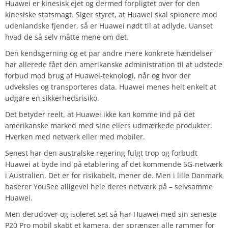
Huawei er kinesisk ejet og dermed forpligtet over for den
kinesiske statsmagt. Siger styret, at Huawei skal spionere mod
udenlandske fjender, så er Huawei nødt til at adlyde. Uanset
hvad de så selv måtte mene om det.
Den kendsgerning og et par andre mere konkrete hændelser
har allerede fået den amerikanske administration til at udstede
forbud mod brug af Huawei-teknologi, når og hvor der
udveksles og transporteres data. Huawei menes helt enkelt at
udgøre en sikkerhedsrisiko.
Det betyder reelt, at Huawei ikke kan komme ind på det
amerikanske marked med sine ellers udmærkede produkter.
Hverken med netværk eller med mobiler.
Senest har den australske regering fulgt trop og forbudt
Huawei at byde ind på etablering af det kommende 5G-netværk
i Australien. Det er for risikabelt, mener de. Men i lille Danmark
baserer YouSee alligevel hele deres netværk på – selvsamme
Huawei.
Men derudover og isoleret set så har Huawei med sin seneste
P20 Pro mobil skabt et kamera, der sprænger alle rammer for