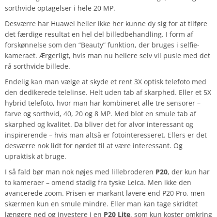
sorthvide optagelser i hele 20 MP.
Desværre har Huawei heller ikke her kunne dy sig for at tilføre
det færdige resultat en hel del billedbehandling. I form af
forskønnelse som den “Beauty” funktion, der bruges i selfie-
kameraet. Ærgerligt, hvis man nu hellere selv vil pusle med det
rå sorthvide billede.
Endelig kan man vælge at skyde et rent 3X optisk telefoto med
den dedikerede telelinse. Helt uden tab af skarphed. Eller et 5X
hybrid telefoto, hvor man har kombineret alle tre sensorer –
farve og sorthvid, 40, 20 og 8 MP. Med blot en smule tab af
skarphed og kvalitet. Da bliver det for alvor interessant og
inspirerende – hvis man altså er fotointeresseret. Ellers er det
desværre nok lidt for nørdet til at være interessant. Og
upraktisk at bruge.
I så fald bør man nok nøjes med lillebroderen
P20
, der kun har
to kameraer – omend stadig fra tyske Leica. Men ikke den
avancerede zoom. Prisen er markant lavere end P20 Pro, men
skærmen kun en smule mindre. Eller man kan tage skridtet
længere ned og investere i en
P20 Lite
, som kun koster omkring