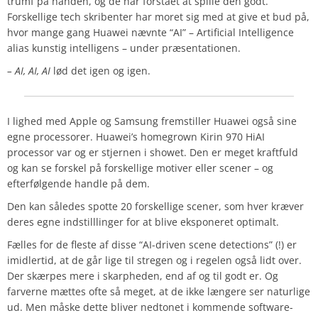
trumf på hånden, og de har forstået at spille den godt.
Forskellige tech skribenter har moret sig med at give et bud på,
hvor mange gang Huawei nævnte “AI” – Artificial Intelligence
alias kunstig intelligens – under præsentationen.
– AI, AI, AI
lød det igen og igen.
I lighed med Apple og Samsung fremstiller Huawei også sine
egne processorer. Huawei’s homegrown Kirin 970 HiAI
processor var og er stjernen i showet. Den er meget kraftfuld
og kan se forskel på forskellige motiver eller scener – og
efterfølgende handle på dem.
Den kan således spotte 20 forskellige scener, som hver kræver
deres egne indstilllinger for at blive eksponeret optimalt.
Fælles for de fleste af disse “AI-driven scene detections” (!) er
imidlertid, at de går lige til stregen og i regelen også lidt over.
Der skærpes mere i skarpheden, end af og til godt er. Og
farverne mættes ofte så meget, at de ikke længere ser naturlige
ud. Men måske dette bliver nedtonet i kommende software-