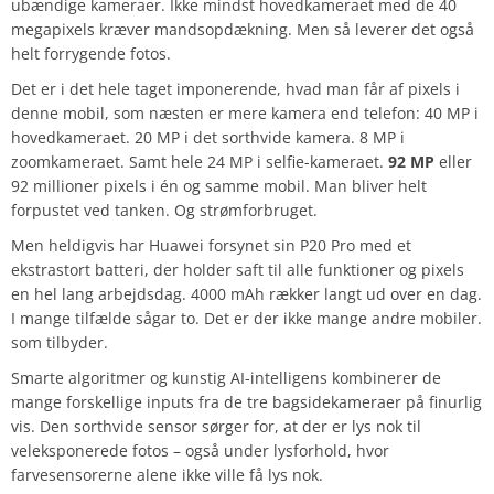
ubændige kameraer. Ikke mindst hovedkameraet med de 40
megapixels kræver mandsopdækning. Men så leverer det også
helt forrygende fotos.
Det er i det hele taget imponerende, hvad man får af pixels i
denne mobil, som næsten er mere kamera end telefon: 40 MP i
hovedkameraet. 20 MP i det sorthvide kamera. 8 MP i
zoomkameraet. Samt hele 24 MP i selfie-kameraet.
92 MP
eller
92 millioner pixels i én og samme mobil. Man bliver helt
forpustet ved tanken. Og strømforbruget.
Men heldigvis har Huawei forsynet sin P20 Pro med et
ekstrastort batteri, der holder saft til alle funktioner og pixels
en hel lang arbejdsdag. 4000 mAh rækker langt ud over en dag.
I mange tilfælde sågar to. Det er der ikke mange andre mobiler.
som tilbyder.
Smarte algoritmer og kunstig AI-intelligens kombinerer de
mange forskellige inputs fra de tre bagsidekameraer på finurlig
vis. Den sorthvide sensor sørger for, at der er lys nok til
veleksponerede fotos – også under lysforhold, hvor
farvesensorerne alene ikke ville få lys nok.