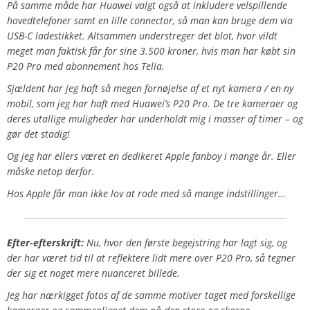
På samme måde har Huawei valgt også at inkludere velspillende
hovedtelefoner samt en lille connector, så man kan bruge dem via
USB-C ladestikket. Altsammen understreger det blot, hvor vildt
meget man faktisk får for sine 3.500 kroner, hvis man har købt sin
P20 Pro med abonnement hos Telia.
Sjældent har jeg haft så megen fornøjelse af et nyt kamera / en ny
mobil, som jeg har haft med Huawei’s P20 Pro. De tre kameraer og
deres utallige muligheder har underholdt mig i masser af timer – og
gør det stadig!
Og jeg har ellers været en dedikeret Apple fanboy i mange år. Eller
måske netop derfor.
Hos Apple får man ikke lov at rode med så mange indstillinger…
Efter-efterskrift:
Nu, hvor den første begejstring har lagt sig, og
der har været tid til at reflektere lidt mere over P20 Pro, så tegner
der sig et noget mere nuanceret billede.
Jeg har nærkigget fotos af de samme motiver taget med forskellige