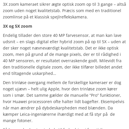
3X zoom kameraet sikrer ægte optisk zoom op til 3 gange – altså
zoom uden noget kvalitetstab. Præcis som med en traditionel
zoomlinse på et klassisk spejlreflekskamera.
3X og 5X zoom
Endelig tillader den store 40 MP farvesensor, at man kan lave
udsnit – en slags digital eller hybrid zoom på op til 5X – uden at
der sker noget nævneværdigt kvalitetstab. Det er ikke optisk
zoom, men på grund af de mange pixels, der er til rådighed i
40 MP sensoren, er resultatet overraskende godt. Milevidt fra
den traditionelle digitale zoom, der ikke tilfører billedet andet
end tiltagende uskarphed…
Den trinløse overgang mellem de forskellige kameraer er dog
noget ujævn – helt ulig Apple, hvor den trinløse zoom kører
som i smør. Det samme gælder de manuelle “Pro” funktioner,
hvor Huawei processoren ofte halter lidt bagefter. Eksempelvis
når man ændrer på dybdeskarpheden med blænden. Da
kæmper Leica-ingeniørerne ihærdigt med at få styr på de
mange fotoner.