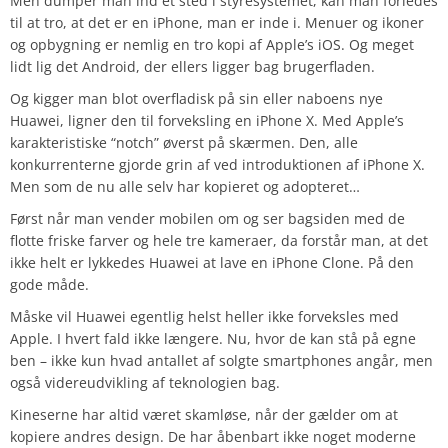
Men dumper man ind et sted i styresystemet, kan man forledes
til at tro, at det er en iPhone, man er inde i. Menuer og ikoner
og opbygning er nemlig en tro kopi af Apple’s iOS. Og meget
lidt lig det Android, der ellers ligger bag brugerfladen.
Og kigger man blot overfladisk på sin eller naboens nye
Huawei, ligner den til forveksling en iPhone X. Med Apple’s
karakteristiske “notch” øverst på skærmen. Den, alle
konkurrenterne gjorde grin af ved introduktionen af iPhone X.
Men som de nu alle selv har kopieret og adopteret…
Først når man vender mobilen om og ser bagsiden med de
flotte friske farver og hele tre kameraer, da forstår man, at det
ikke helt er lykkedes Huawei at lave en iPhone Clone. På den
gode måde.
Måske vil Huawei egentlig helst heller ikke forveksles med
Apple. I hvert fald ikke længere. Nu, hvor de kan stå på egne
ben – ikke kun hvad antallet af solgte smartphones angår, men
også videreudvikling af teknologien bag.
Kineserne har altid været skamløse, når der gælder om at
kopiere andres design. De har åbenbart ikke noget moderne