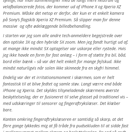
synlige, når man sammenligner med de langt mere neutrale og
velafbalancerede fotos, der kommer ud af iPhone X og Xperia XZ
Premium. Måske det netop er derfor, der kun er et enkelt kamera
på Sony’s flagskib Xperia XZ Premium. Så slipper man for denne
massive og ofte ødelæggende billedbehandling.
I starten var jeg som alle andre tech-anmeldere begejstrede over
den optiske 3X og den hybride 5X zoom. Men jeg fandt hurtigt ud af,
at mange ikke mindst 5X optagelser var uskarpe eller rystede. Hvis
jeg ikke havde en form for fast anlæg – i form af støtte fra bil, båd,
bord eller bænk – så var det helt enkelt for mange fejlskud. Ikke
mindst naturligvis når solen ikke skinnede fra en skyfri himmel.
Endelig var der et irritationsmoment i skærmen, som er helt
fantastisk til at blive fedtet og samle støv. Langt værre end både
iPhone og Xperia. Det skyldes tilsyneladende skærmens øverste
beskyttelseslag, der er fusioneret til selve glasset på traditionel vis –
med udskæringer til sensorer og fingeraftrykslæser. Det klæber
bare.
Kanten omkring fingeraftrykslæseren er samtidig så skarp, at det
flere gange lykkedes mig at få tråde fra pudsekluden til at sidde fast