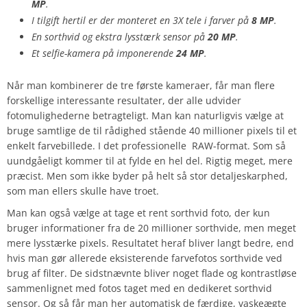
MP
.
I tilgift hertil er der monteret en 3X tele i farver på
8 MP
.
En sorthvid og ekstra lysstærk sensor på
20 MP
.
Et selfie-kamera på imponerende
24 MP
.
Når man kombinerer de tre første kameraer, får man flere
forskellige interessante resultater, der alle udvider
fotomulighederne betragteligt. Man kan naturligvis vælge at
bruge samtlige de til rådighed stående 40 millioner pixels til et
enkelt farvebillede. I det professionelle RAW-format. Som så
uundgåeligt kommer til at fylde en hel del. Rigtig meget, mere
præcist. Men som ikke byder på helt så stor detaljeskarphed,
som man ellers skulle have troet.
Man kan også vælge at tage et rent sorthvid foto, der kun
bruger informationer fra de 20 millioner sorthvide, men meget
mere lysstærke pixels. Resultatet heraf bliver langt bedre, end
hvis man gør allerede eksisterende farvefotos sorthvide ved
brug af filter. De sidstnævnte bliver noget flade og kontrastløse
sammenlignet med fotos taget med en dedikeret sorthvid
sensor. Og så får man her automatisk de færdige, vaskeægte