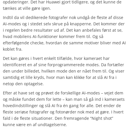
opdateringer. Det har Huawei gjort tidligere, og det kunne de
tænkes at ville gøre igen.
Indtil da vil dedikerede fotografer nok undgå de fleste af disse
AI-modes og i stedet selv skrue på knapperne. Det kommer der
i regelen bedre resultater ud af. Det kan anbefales først at se,
hvad mobilens AI-funktioner kommer frem til. Og så
efterfølgende checke, hvordan de samme motiver bliver med AI
koblet fra.
Det kan gøres i hvert enkelt tilfælde, hvor kameraet har
identificeret en af sine forprogrammerede modes. Da fortæller
den under billedet, hvilken mode den er nået frem til. Og viser
samtidig et lille kryds, hvor man kan klikke for at slå AI fra i
netop den optagelse.
Efter at have set og prøvet de forskellige AI-modes – vejet dem
og måske fundet dem for lette – kan man så gå ind i kameraets
hovedindstillinger og slå AI fra én gang for alle. Det ender de
fleste seriøse fotografer og fotonørder nok med at gøre. I hvert
fald i de fleste situationer. Den fremragende “Night shot”
kunne være en af undtagelserne.