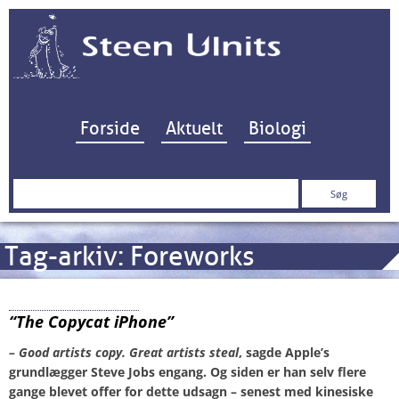
Hop til indhold
Forside
Aktuelt
Biologi
Søg
efter:
Tag-arkiv:
Foreworks
Huawei P20 Pro
“The Copycat iPhone”
– Good artists copy. Great artists steal
, sagde Apple’s
grundlægger Steve Jobs engang. Og siden er han selv flere
gange blevet offer for dette udsagn – senest med kinesiske