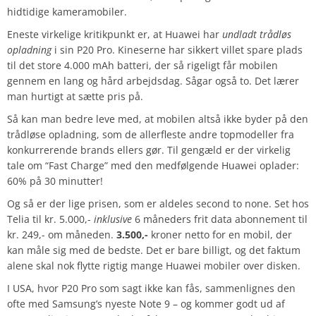
hidtidige kameramobiler.
Eneste virkelige kritikpunkt er, at Huawei har
undladt trådløs
opladning
i sin P20 Pro. Kineserne har sikkert villet spare plads
til det store 4.000 mAh batteri, der så rigeligt får mobilen
gennem en lang og hård arbejdsdag. Sågar også to. Det lærer
man hurtigt at sætte pris på.
Så kan man bedre leve med, at mobilen altså ikke byder på den
trådløse opladning, som de allerfleste andre topmodeller fra
konkurrerende brands ellers gør. Til gengæld er der virkelig
tale om “Fast Charge” med den medfølgende Huawei oplader:
60% på 30 minutter!
Og så er der lige prisen, som er aldeles second to none. Set hos
Telia til kr. 5.000,-
inklusive
6 måneders frit data abonnement til
kr. 249,- om måneden.
3.500,-
kroner netto for en mobil, der
kan måle sig med de bedste. Det er bare billigt, og det faktum
alene skal nok flytte rigtig mange Huawei mobiler over disken.
I USA, hvor P20 Pro som sagt ikke kan fås, sammenlignes den
ofte med Samsung’s nyeste Note 9 – og kommer godt ud af