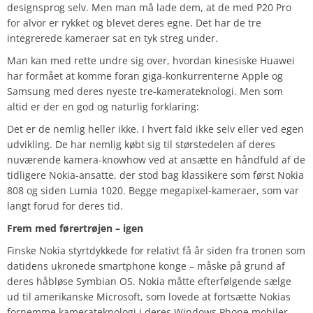
designsprog selv. Men man må lade dem, at de med P20 Pro
for alvor er rykket og blevet deres egne. Det har de tre
integrerede kameraer sat en tyk streg under.
Man kan med rette undre sig over, hvordan kinesiske Huawei
har formået at komme foran giga-konkurrenterne Apple og
Samsung med deres nyeste tre-kamerateknologi. Men som
altid er der en god og naturlig forklaring:
Det er de nemlig heller ikke. I hvert fald ikke selv eller ved egen
udvikling. De har nemlig købt sig til størstedelen af deres
nuværende kamera-knowhow ved at ansætte en håndfuld af de
tidligere Nokia-ansatte, der stod bag klassikere som først Nokia
808 og siden Lumia 1020. Begge megapixel-kameraer, som var
langt forud for deres tid.
Frem med førertrøjen – igen
Finske Nokia styrtdykkede for relativt få år siden fra tronen som
datidens ukronede smartphone konge – måske på grund af
deres håbløse Symbian OS. Nokia måtte efterfølgende sælge
ud til amerikanske Microsoft, som lovede at fortsætte Nokias
fornemme kamerateknologi i deres Windows Phone mobiler.