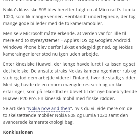
Nokia’s klassiske 808 blev herefter fulgt op af Microsoft’s Lumia
1020, som fik mange venner. Heriblandt undertegnede, der tog
mange gode billeder med de to kameramobiler.
Men selv Microsoft måtte erkende, at verden var for lille til
mere end to styresystemer – Apple’s iOS og Google’s Android.
Windows Phone blev derfor lukket endegyldigt ned, og Nokias
kameraingeniører stod nu igen uden arbejde.
Enter kinesiske Huawei, der længe havde luret i kulissen og set
det hele ske. De ansatte straks Nokias kameraingeniører rub og
stub og lod dem arbejde videre i Finland, hvor de stadig sidder.
Med sig havde de en enorm mængde research og unikke
erfaringer, som på rekordtid er blevet til det nye banebrydende
Huawei P20 Pro. En kinesisk mobil med finske rødder.
Se artiklen “
Nokia now and then
“, hvis du vil vide mere om de
to skelsættende mobiler Nokia 808 og Lumia 1020 samt den
avancerede kamerateknologi bag.
Konklusionen