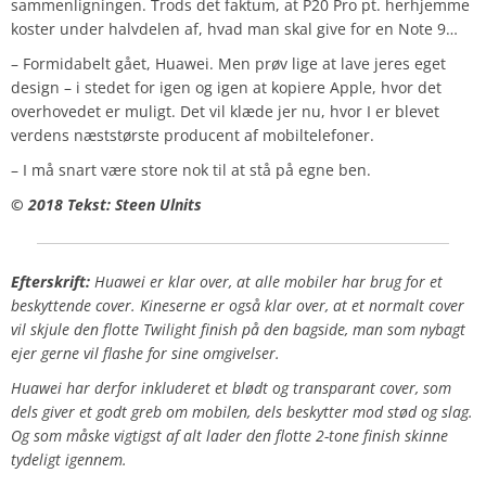
sammenligningen. Trods det faktum, at P20 Pro pt. herhjemme
koster under halvdelen af, hvad man skal give for en Note 9…
– Formidabelt gået, Huawei. Men prøv lige at lave jeres eget
design – i stedet for igen og igen at kopiere Apple, hvor det
overhovedet er muligt. Det vil klæde jer nu, hvor I er blevet
verdens næststørste producent af mobiltelefoner.
– I må snart være store nok til at stå på egne ben.
© 2018 Tekst: Steen Ulnits
Efterskrift:
Huawei er klar over, at alle mobiler har brug for et
beskyttende cover. Kineserne er også klar over, at et normalt cover
vil skjule den flotte Twilight finish på den bagside, man som nybagt
ejer gerne vil flashe for sine omgivelser.
Huawei har derfor inkluderet et blødt og transparant cover, som
dels giver et godt greb om mobilen, dels beskytter mod stød og slag.
Og som måske vigtigst af alt lader den flotte 2-tone finish skinne
tydeligt igennem.