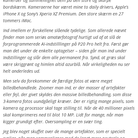
kameraer og sammenlignet dem på den store og skarpe
bordskærm. Kameraerne har været mine to daily drivers, Apple’s
iPhone X og Sony’s Xperia XZ Premium. Den store skærm en 27
tommers iMac.
Ind imellem er forskellene slående tydelige. Som allerede nævnt
finder man som seriøs amatørfotograf hurtigt ud af at slå de
forprogrammerede AI-indstilllinger på P20 Pro helt fra. Først gør
man det under de enkelte optagelser – siden går man ind under
Indstillinger og slår dem alle permanent fra. Synd, at græs skal
være skriggrønt og himlen altid azurblå. Når virkeligheden nu ser
helt anderledes ud.
Men selv da forekommer de færdige fotos at være meget
billedbehandlede. Zoomer man ind, er der masser af artefakter
eller fejl, der givet skyldes den massive billedbehandling, som disse
3-kamera fotos uundgåeligt kræver. Der er rigtig mange pixels, som
kamera og processor skal tage stilling til. Når de 40 millioner pixels
skal komprimeres ned til blot 10 MP. Lidt for mange, når man
kigger grundigt efter. Oversampling er en svær ting.
Jeg blev noget skuffet over de mange artefakter, som er specielt