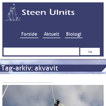
Hop til indhold
Forside
Aktuelt
Biologi
Søg
efter:
Tag-arkiv:
akvavit
Hans Ø blev til Vores Ø