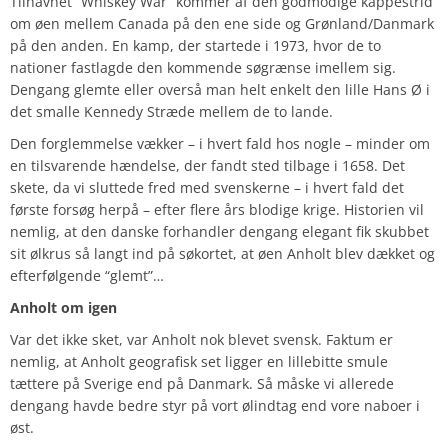
Tilnavnet “Whiskey War” kommer af den godmodige kappestrid
om øen mellem Canada på den ene side og Grønland/Danmark
på den anden. En kamp, der startede i 1973, hvor de to
nationer fastlagde den kommende søgrænse imellem sig.
Dengang glemte eller overså man helt enkelt den lille Hans Ø i
det smalle Kennedy Stræde mellem de to lande.
Den forglemmelse vækker – i hvert fald hos nogle – minder om
en tilsvarende hændelse, der fandt sted tilbage i 1658. Det
skete, da vi sluttede fred med svenskerne – i hvert fald det
første forsøg herpå – efter flere års blodige krige. Historien vil
nemlig, at den danske forhandler dengang elegant fik skubbet
sit ølkrus så langt ind på søkortet, at øen Anholt blev dækket og
efterfølgende “glemt”…
Anholt om igen
Var det ikke sket, var Anholt nok blevet svensk. Faktum er
nemlig, at Anholt geografisk set ligger en lillebitte smule
tættere på Sverige end på Danmark. Så måske vi allerede
dengang havde bedre styr på vort ølindtag end vore naboer i
øst.