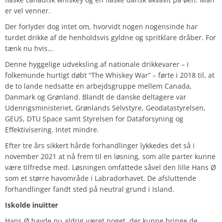
er vel venner.
Der forlyder dog intet om, hvorvidt nogen nogensinde har
turdet drikke af de henholdsvis gyldne og spritklare dråber. For
tænk nu hvis…
Denne hyggelige udveksling af nationale drikkevarer – i
folkemunde hurtigt døbt “The Whiskey War” – førte i 2018 til, at
de to lande nedsatte en arbejdsgruppe mellem Canada,
Danmark og Grønland. Blandt de danske deltagere var
Udenrigsministeriet, Grønlands Selvstyre, Geodatastyrelsen,
GEUS, DTU Space samt Styrelsen for Dataforsyning og
Effektivisering. Intet mindre.
Efter tre års sikkert hårde forhandlinger lykkedes det så i
november 2021 at nå frem til en løsning, som alle parter kunne
være tilfredse med. Løsningen omfattede såvel den lille Hans Ø
som et større havområde i Labradorhavet. De afsluttende
forhandlinger fandt sted på neutral grund i Island.
Iskolde inuitter
Hans Ø havde nu aldrig været noget, der kunne bringe de