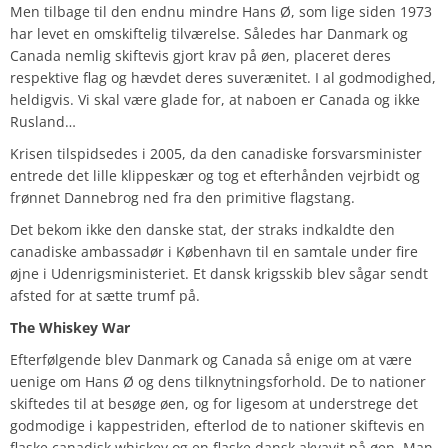
Men tilbage til den endnu mindre Hans Ø, som lige siden 1973
har levet en omskiftelig tilværelse. Således har Danmark og
Canada nemlig skiftevis gjort krav på øen, placeret deres
respektive flag og hævdet deres suverænitet. I al godmodighed,
heldigvis. Vi skal være glade for, at naboen er Canada og ikke
Rusland…
Krisen tilspidsedes i 2005, da den canadiske forsvarsminister
entrede det lille klippeskær og tog et efterhånden vejrbidt og
frønnet Dannebrog ned fra den primitive flagstang.
Det bekom ikke den danske stat, der straks indkaldte den
canadiske ambassadør i København til en samtale under fire
øjne i Udenrigsministeriet. Et dansk krigsskib blev sågar sendt
afsted for at sætte trumf på.
The Whiskey War
Efterfølgende blev Danmark og Canada så enige om at være
uenige om Hans Ø og dens tilknytningsforhold. De to nationer
skiftedes til at besøge øen, og for ligesom at understrege det
godmodige i kappestriden, efterlod de to nationer skiftevis en
flaske canadisk whiskey og en flaske dansk akvavit på øen. Man