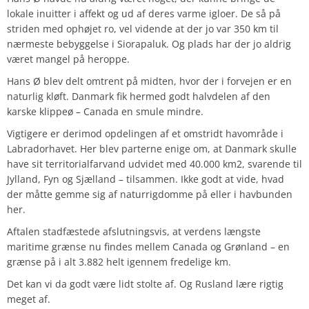
lokale inuitter i affekt og ud af deres varme igloer. De så på
striden med ophøjet ro, vel vidende at der jo var 350 km til
nærmeste bebyggelse i Siorapaluk. Og plads har der jo aldrig
været mangel på heroppe.
Hans Ø blev delt omtrent på midten, hvor der i forvejen er en
naturlig kløft. Danmark fik hermed godt halvdelen af den
karske klippeø – Canada en smule mindre.
Vigtigere er derimod opdelingen af et omstridt havområde i
Labradorhavet. Her blev parterne enige om, at Danmark skulle
have sit territorialfarvand udvidet med 40.000 km2, svarende til
Jylland, Fyn og Sjælland – tilsammen. Ikke godt at vide, hvad
der måtte gemme sig af naturrigdomme på eller i havbunden
her.
Aftalen stadfæstede afslutningsvis, at verdens længste
maritime grænse nu findes mellem Canada og Grønland – en
grænse på i alt 3.882 helt igennem fredelige km.
Det kan vi da godt være lidt stolte af. Og Rusland lære rigtig
meget af.