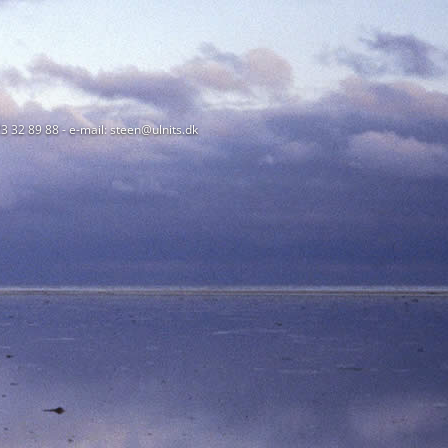
23 32 89 88 - e-mail: steen@ulnits.dk