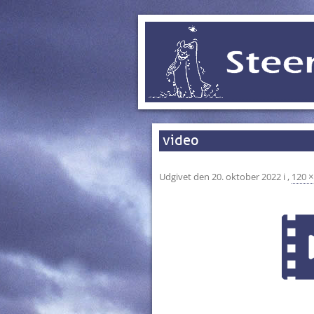
video
Udgivet den
20. oktober 2022
i
,
120 ×