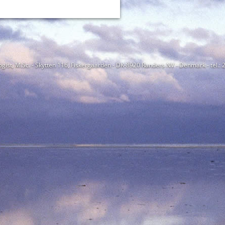
ogist, M.Sc. - Skytten 116, Fiskergaarden - DK-8920 Randers NV - Denmark - tel.: 