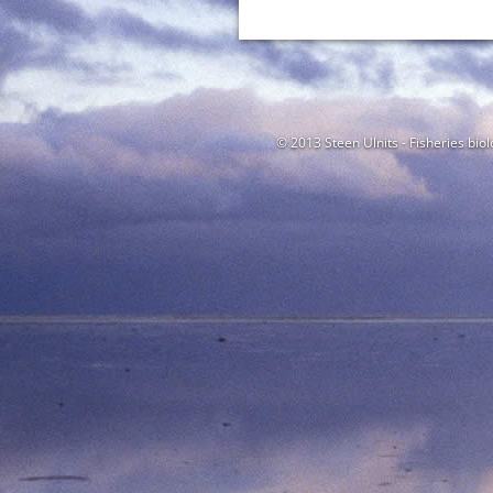
© 2013 Steen Ulnits - Fisheries biol