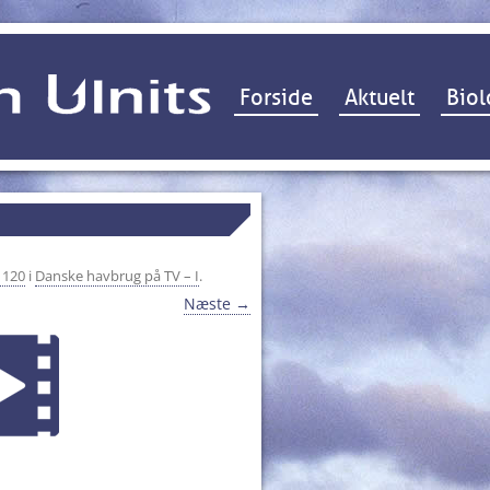
Hop til indhold
Forside
Aktuelt
Biol
 120
i
Danske havbrug på TV – I
.
Næste →