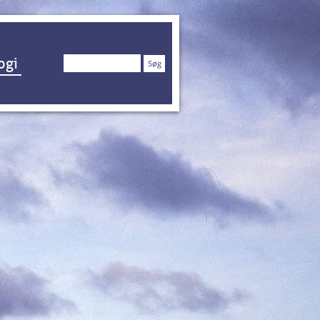
Søg
ogi
efter: