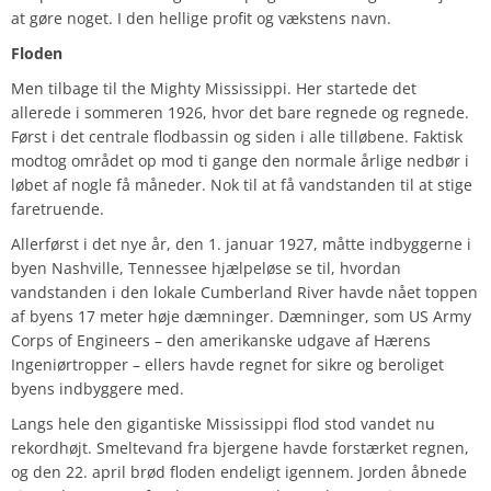
at gøre noget. I den hellige profit og vækstens navn.
Floden
Men tilbage til the Mighty Mississippi. Her startede det
allerede i sommeren 1926, hvor det bare regnede og regnede.
Først i det centrale flodbassin og siden i alle tilløbene. Faktisk
modtog området op mod ti gange den normale årlige nedbør i
løbet af nogle få måneder. Nok til at få vandstanden til at stige
faretruende.
Allerførst i det nye år, den 1. januar 1927, måtte indbyggerne i
byen Nashville, Tennessee hjælpeløse se til, hvordan
vandstanden i den lokale Cumberland River havde nået toppen
af byens 17 meter høje dæmninger. Dæmninger, som US Army
Corps of Engineers – den amerikanske udgave af Hærens
Ingeniørtropper – ellers havde regnet for sikre og beroliget
byens indbyggere med.
Langs hele den gigantiske Mississippi flod stod vandet nu
rekordhøjt. Smeltevand fra bjergene havde forstærket regnen,
og den 22. april brød floden endeligt igennem. Jorden åbnede