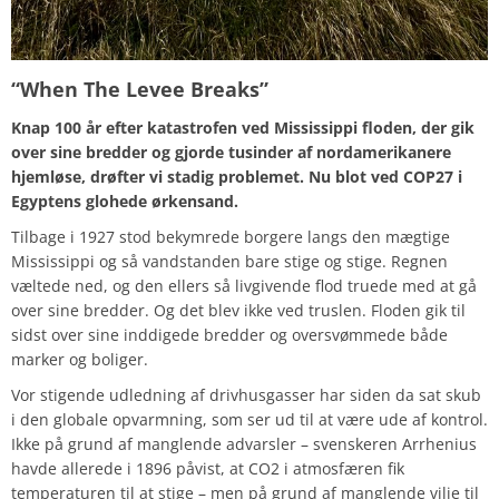
“When The Levee Breaks”
Knap 100 år efter katastrofen ved Mississippi floden, der gik
over sine bredder og gjorde tusinder af nordamerikanere
hjemløse, drøfter vi stadig problemet. Nu blot ved COP27 i
Egyptens glohede ørkensand.
Tilbage i 1927 stod bekymrede borgere langs den mægtige
Mississippi og så vandstanden bare stige og stige. Regnen
væltede ned, og den ellers så livgivende flod truede med at gå
over sine bredder. Og det blev ikke ved truslen. Floden gik til
sidst over sine inddigede bredder og oversvømmede både
marker og boliger.
Vor stigende udledning af drivhusgasser har siden da sat skub
i den globale opvarmning, som ser ud til at være ude af kontrol.
Ikke på grund af manglende advarsler – svenskeren Arrhenius
havde allerede i 1896 påvist, at CO2 i atmosfæren fik
temperaturen til at stige – men på grund af manglende vilje til