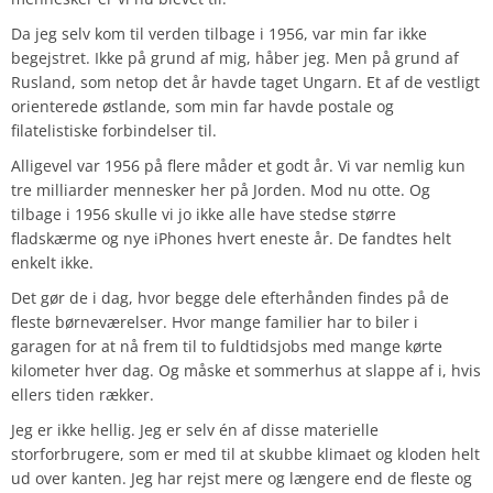
Da jeg selv kom til verden tilbage i 1956, var min far ikke
begejstret. Ikke på grund af mig, håber jeg. Men på grund af
Rusland, som netop det år havde taget Ungarn. Et af de vestligt
orienterede østlande, som min far havde postale og
filatelistiske forbindelser til.
Alligevel var 1956 på flere måder et godt år. Vi var nemlig kun
tre milliarder mennesker her på Jorden. Mod nu otte. Og
tilbage i 1956 skulle vi jo ikke alle have stedse større
fladskærme og nye iPhones hvert eneste år. De fandtes helt
enkelt ikke.
Det gør de i dag, hvor begge dele efterhånden findes på de
fleste børneværelser. Hvor mange familier har to biler i
garagen for at nå frem til to fuldtidsjobs med mange kørte
kilometer hver dag. Og måske et sommerhus at slappe af i, hvis
ellers tiden rækker.
Jeg er ikke hellig. Jeg er selv én af disse materielle
storforbrugere, som er med til at skubbe klimaet og kloden helt
ud over kanten. Jeg har rejst mere og længere end de fleste og