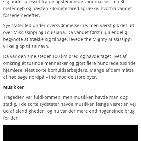
sig under presset fra de opstemmede vandmasser i en 30
meter dyb og næsten kilometerbred sprække, hvorfra vandet
fossede nedefter.
Syv stater led under oversvømmelserne, men værst gik det ud
over Mississippi og Louisiana. Da vandet først i juli endelig
begyndte at trække sig tilbage, levede the Mighty Mississippi
virkelig op til sit navn.
Da var den sine steder 100 km bred og havde taget livet af
omkring ét tusinde mennesker og gjort flere hundrede tusinde
hjemløse. Flest sorte bomuldsarbejdere. Mange af dem måtte
af nød søge nordpå – ind mod de store byer.
Musikken
Tragedien var fuldkommen, men musikken havde man dog
stadig. I de sorte sydstater havde musikken længe været en vej
ud af elendigheden, og nu var der mere end nogensinde brug
for den.