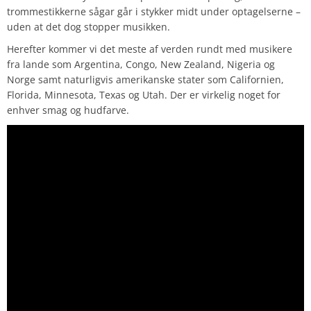
trommestikkerne sågar går i stykker midt under optagelserne –
uden at det dog stopper musikken.
Herefter kommer vi det meste af verden rundt med musikere
fra lande som Argentina, Congo, New Zealand, Nigeria og
Norge samt naturligvis amerikanske stater som Californien,
Florida, Minnesota, Texas og Utah. Der er virkelig noget for
enhver smag og hudfarve.