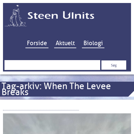
Hop til indhold
Forside
Aktuelt
Biologi
Søg
efter:
Tag-arkiv:
When The Levee
Breaks
Når diget bryder sammen…