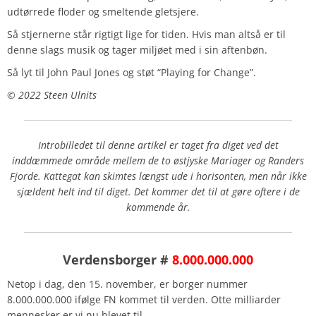
udtørrede floder og smeltende gletsjere.
Så stjernerne står rigtigt lige for tiden. Hvis man altså er til
denne slags musik og tager miljøet med i sin aftenbøn.
Så lyt til John Paul Jones og støt “Playing for Change”.
© 2022 Steen Ulnits
Introbilledet til denne artikel er taget fra diget ved det
inddæmmede område mellem de to østjyske Mariager og Randers
Fjorde.
Kattegat kan skimtes længst ude i horisonten, men når ikke
sjældent helt ind til diget.
Det kommer det til at gøre oftere i de
kommende år.
Verdensborger #
8.000.000.000
Netop i dag, den 15. november, er borger nummer
8.000.000.000 ifølge FN kommet til verden. Otte milliarder
mennesker er vi nu blevet til.