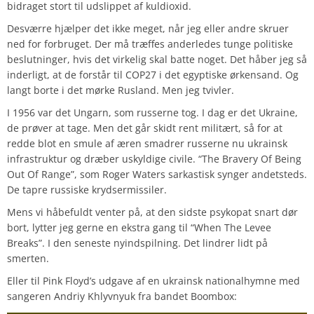
bidraget stort til udslippet af kuldioxid.
Desværre hjælper det ikke meget, når jeg eller andre skruer
ned for forbruget. Der må træffes anderledes tunge politiske
beslutninger, hvis det virkelig skal batte noget. Det håber jeg så
inderligt, at de forstår til COP27 i det egyptiske ørkensand. Og
langt borte i det mørke Rusland. Men jeg tvivler.
I 1956 var det Ungarn, som russerne tog. I dag er det Ukraine,
de prøver at tage. Men det går skidt rent militært, så for at
redde blot en smule af æren smadrer russerne nu ukrainsk
infrastruktur og dræber uskyldige civile. “The Bravery Of Being
Out Of Range”, som Roger Waters sarkastisk synger andetsteds.
De tapre russiske krydsermissiler.
Mens vi håbefuldt venter på, at den sidste psykopat snart dør
bort, lytter jeg gerne en ekstra gang til “When The Levee
Breaks”. I den seneste nyindspilning. Det lindrer lidt på
smerten.
Eller til Pink Floyd’s udgave af en ukrainsk nationalhymne med
sangeren Andriy Khlyvnyuk fra bandet Boombox: