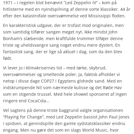
1971 – i regelen blot benævnt “Led Zeppelin IV” – kom på
hitlisterne med en nyindspilning af denne sorte klassiker. 44 år
efter den katastrofale oversvømmelse ved Mississippi floden.
En karakteristisk udgave, der er trofast mod originalen, men
som samtidig tilfører sangen meget nyt. Ikke mindst John
Bonham’s slæbende, men kraftfulde trommer tilføjer denne
triste og uheldsvangre sang noget endnu mere dystert. En
fantastisk sang, der er lige så aktuel i dag, som da den blev
født.
Vi lever jo i klimakrisernes tid – med tørke, skybrud,
oversvømmelser og smeltende poler. Ja, faktisk afholder vi
netop i disse dage COP27 i Egyptens glohede sand. Med en
indskrumpende Nil som nærmeste kulisse og det Røde Hav
som en stigende trussel. Med hele showet sponseret af ingen
ringere end CocaCola…
Vel sagtens på denne triste baggrund valgte organisationen
“Playing for Change”, med Led Zeppelin bassist John Paul Jones
i spidsen, at genindspille den gamle sydstatsklassiker endnu
engang. Men nu gøre det som en slags World Music, hvor