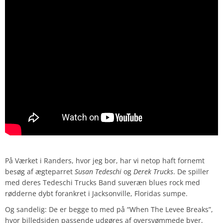
På Værket i Randers, hvor jeg bor, har vi netop haft fornemt
besøg af ægteparret
Susan Tedeschi
og
Derek Trucks
. De spiller
med deres Tedeschi Trucks Band suveræn blues rock med
rødderne dybt forankret i Jacksonville, Floridas sumpe.
Og sandelig: De er begge to med på “When The Levee Breaks”,
hvor billedsiden passende udgøres af oversvømmede byer,