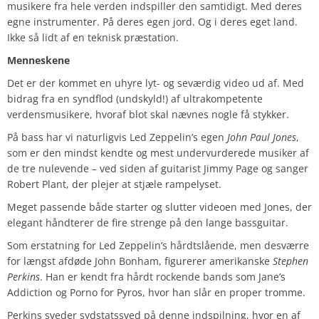
musikere fra hele verden indspiller den samtidigt. Med deres
egne instrumenter. På deres egen jord. Og i deres eget land.
Ikke så lidt af en teknisk præstation.
Menneskene
Det er der kommet en uhyre lyt- og seværdig video ud af. Med
bidrag fra en syndflod (undskyld!) af ultrakompetente
verdensmusikere, hvoraf blot skal nævnes nogle få stykker.
På bass har vi naturligvis Led Zeppelin’s egen
John Paul Jones
,
som er den mindst kendte og mest undervurderede musiker af
de tre nulevende – ved siden af guitarist Jimmy Page og sanger
Robert Plant, der plejer at stjæle rampelyset.
Meget passende både starter og slutter videoen med Jones, der
elegant håndterer de fire strenge på den lange bassguitar.
Som erstatning for Led Zeppelin’s hårdtslående, men desværre
for længst afdøde John Bonham, figurerer amerikanske
Stephen
Perkins
. Han er kendt fra hårdt rockende bands som Jane’s
Addiction og Porno for Pyros, hvor han slår en proper tromme.
Perkins sveder sydstatssved på denne indspilning, hvor en af