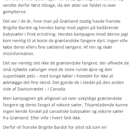
vendte derfor først tilbage, da der atter var faldet ro over
gemytterne.
Det var i de år, hvor man på Grønland stadig havde franske
Brigitte Bardot og hendes kamp mod jagten på bedårende
babysæler i frisk erindring. Hendes kampagne imod denne jagt
kom nemlig til at koste de grønlandske fangere dyrt. Ingen ville
købe deres ellers fine sælskind længere. Af ren og skær
misinformation.
Det var nemlig slet ikke de grønlandske fangere, der aflivede de
små nyfødte sælunger med de store runde øjne og den
superbløde pels – med tunge køller i hovedet for ikke at
ødelægge det fine skind. Det gjorde de i stedet på den anden
side af Davisstrædet – i Canada.
Men kampagnen gik alligevel ud over uskyldige grønlandske
fangere og deres fangst af voksne sæler. Tilsyneladende kunne
ingen kende forskel på canadiske babysæler og voksne sæler
fra Grønland. Eller ville i hvert fald ikke.
Derfor vil franske Brigitte Bardot for altid stå som en