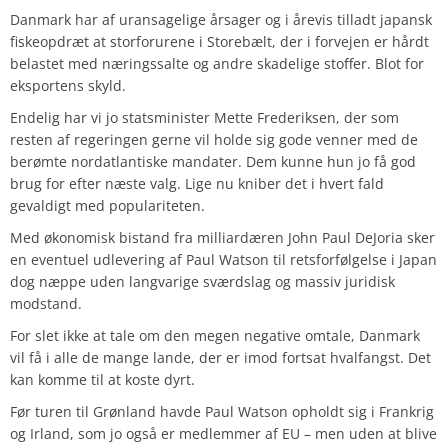
Danmark har af uransagelige årsager og i årevis tilladt japansk
fiskeopdræt at storforurene i Storebælt, der i forvejen er hårdt
belastet med næringssalte og andre skadelige stoffer. Blot for
eksportens skyld.
Endelig har vi jo statsminister Mette Frederiksen, der som
resten af regeringen gerne vil holde sig gode venner med de
berømte nordatlantiske mandater. Dem kunne hun jo få god
brug for efter næste valg. Lige nu kniber det i hvert fald
gevaldigt med populariteten.
Med økonomisk bistand fra milliardæren John Paul DeJoria sker
en eventuel udlevering af Paul Watson til retsforfølgelse i Japan
dog næppe uden langvarige sværdslag og massiv juridisk
modstand.
For slet ikke at tale om den megen negative omtale, Danmark
vil få i alle de mange lande, der er imod fortsat hvalfangst. Det
kan komme til at koste dyrt.
Før turen til Grønland havde Paul Watson opholdt sig i Frankrig
og Irland, som jo også er medlemmer af EU – men uden at blive