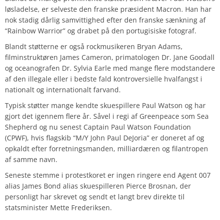
løsladelse, er selveste den franske præsident Macron. Han har
nok stadig dårlig samvittighed efter den franske sænkning af
“Rainbow Warrior” og drabet på den portugisiske fotograf.
Blandt støtterne er også rockmusikeren Bryan Adams,
filminstruktøren James Cameron, primatologen Dr. Jane Goodall
og oceanografen Dr. Sylvia Earle med mange flere modstandere
af den illegale eller i bedste fald kontroversielle hvalfangst i
nationalt og internationalt farvand.
Typisk støtter mange kendte skuespillere Paul Watson og har
gjort det igennem flere år. Såvel i regi af Greenpeace som Sea
Shepherd og nu senest Captain Paul Watson Foundation
(CPWF), hvis flagskib “M/Y John Paul DeJoria” er doneret af og
opkaldt efter forretningsmanden, milliardæren og filantropen
af samme navn.
Seneste stemme i protestkoret er ingen ringere end Agent 007
alias James Bond alias skuespilleren Pierce Brosnan, der
personligt har skrevet og sendt et langt brev direkte til
statsminister Mette Frederiksen.