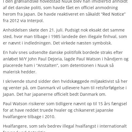
I den grønlandske hovedstad Nuuk blev han imidlertid anholdt
af det danske politi, som havde fået en officiel anmodning
herom fra Japan. De havde reaktiveret en såkaldt “
Red Notice
”
fra 2012 via Interpol.
Anholdelsen skete den 21. juli. Pudsigt nok eksakt det samme
sted, hvor man tilbage i 1985 landede den illegale finhval, som
er nævnt i indledningen. Det virkede næsten symbolsk.
En halv snes udsendte danske politifolk bordede straks efter
anløbet M/Y John Paul DeJoria, lagde Paul Watson i håndjern og
placerede ham i “Anstalten”, som detentionen i Nuuk så
malerisk hedder.
I skrivende stund sidder den hvidskæggede miljøaktivist så her
og venter på, om Danmark vil udlevere ham til retsforfølgelse i
Japan. Det har japanerne officielt bedt Danmark om.
Paul Watson risikerer som tidligere nævnt op til 15 års fængsel
for at have reddet truede hvaler og chikaneret japanske
hvalfangere tilbage i 2010.
Hvalfangere, som selv bedrev illegal hvalfangst i internationalt