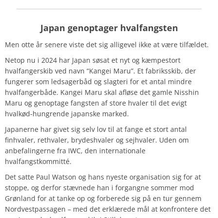
Japan genoptager hvalfangsten
Men otte år senere viste det sig alligevel ikke at være tilfældet.
Netop nu i 2024 har Japan søsat et nyt og kæmpestort
hvalfangerskib ved navn “Kangei Maru”. Et fabriksskib, der
fungerer som ledsagerbåd og slagteri for et antal mindre
hvalfangerbåde. Kangei Maru skal afløse det gamle Nisshin
Maru og genoptage fangsten af store hvaler til det evigt
hvalkød-hungrende japanske marked.
Japanerne har givet sig selv lov til at fange et stort antal
finhvaler, rethvaler, brydeshvaler og sejhvaler. Uden om
anbefalingerne fra IWC, den internationale
hvalfangstkommitté.
Det satte Paul Watson og hans nyeste organisation sig for at
stoppe, og derfor stævnede han i forgangne sommer mod
Grønland for at tanke op og forberede sig på en tur gennem
Nordvestpassagen – med det erklærede mål at konfrontere det