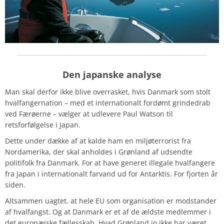
Den japanske analyse
Man skal derfor ikke blive overrasket, hvis Danmark som stolt
hvalfangernation – med et internationalt fordømt grindedrab
ved Færøerne – vælger at udlevere Paul Watson til
retsforfølgelse i Japan.
Dette under dække af at kalde ham en miljøterrorist fra
Nordamerika, der skal anholdes i Grønland af udsendte
politifolk fra Danmark. For at have generet illegale hvalfangere
fra Japan i internationalt farvand ud for Antarktis. For fjorten år
siden.
Altsammen uagtet, at hele EU som organisation er modstander
af hvalfangst. Og at Danmark er et af de ældste medlemmer i
det europæiske fællesskab. Hvad Grønland jo ikke har været