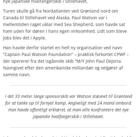
nye japanske hvalfangerskib i Stillehavet.
Turen skulle gå fra Nordatlanten ved Grønland nord om
Canada til Stillehavet ved Alaska. Paul Watson var i
mellemtiden raget uklar med Sea Shepherd, som havde sat
ham uden for døren i hans egen virksomhed. Lidt som Steve
Jobs blev det i Apple.
Han havde derfor startet en helt ny organisation ved navn
“Captain Paul Watson Foundation” – praktisk forkortet CPWF –
der opererer fra det isgående skib “M/Y John Paul DeJoria.
Navngivet efter den amerikanske milliardær og velgører af
samme navn.
I det 33 meter lange sponsorskib var Watson stævnet til Grønland
for at tanke op til fornyet kamp. Angiveligt med 24 mand ombord.
Han havde offentligt erklæret, at man ville konfrontere det nye
japanske hvalfangerskib i Stillehavet.