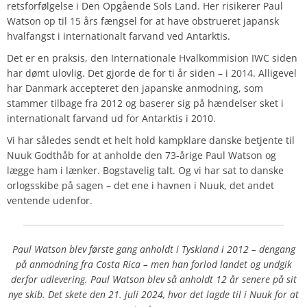
retsforfølgelse i Den Opgående Sols Land. Her risikerer Paul
Watson op til 15 års fængsel for at have obstrueret japansk
hvalfangst i internationalt farvand ved Antarktis.
Det er en praksis, den Internationale Hvalkommision IWC siden
har dømt ulovlig. Det gjorde de for ti år siden – i 2014. Alligevel
har Danmark accepteret den japanske anmodning, som
stammer tilbage fra 2012 og baserer sig på hændelser sket i
internationalt farvand ud for Antarktis i 2010.
Vi har således sendt et helt hold kampklare danske betjente til
Nuuk Godthåb for at anholde den 73-årige Paul Watson og
lægge ham i lænker. Bogstavelig talt. Og vi har sat to danske
orlogsskibe på sagen – det ene i havnen i Nuuk, det andet
ventende udenfor.
Paul Watson blev første gang anholdt i Tyskland i 2012 – dengang
på anmodning fra Costa Rica – men han forlod landet og undgik
derfor udlevering. Paul Watson blev så anholdt 12 år senere på sit
nye skib. Det skete den 21. juli 2024, hvor det lagde til i Nuuk for at