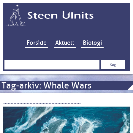
Hop til indhold
Forside
Aktuelt
Biologi
Søg
efter:
Tag-arkiv:
Whale Wars
Storpolitik om kæmpehvaler