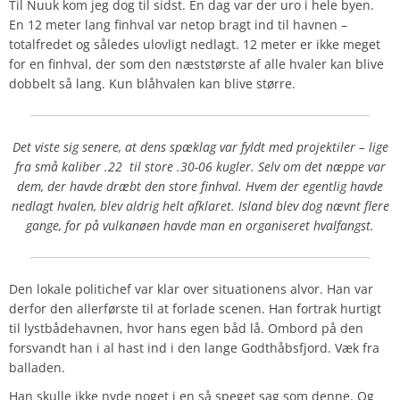
Til Nuuk kom jeg dog til sidst. En dag var der uro i hele byen.
En 12 meter lang finhval var netop bragt ind til havnen –
totalfredet og således ulovligt nedlagt. 12 meter er ikke meget
for en finhval, der som den næststørste af alle hvaler kan blive
dobbelt så lang. Kun blåhvalen kan blive større.
Det viste sig senere, at dens spæklag var fyldt med projektiler – lige
fra små kaliber .22
til store .30-06 kugler. Selv om det næppe var
dem, der havde dræbt den store finhval. Hvem der egentlig havde
nedlagt hvalen, blev aldrig helt afklaret. Island blev dog nævnt flere
gange, for på vulkanøen havde man en organiseret hvalfangst.
Den lokale politichef var klar over situationens alvor. Han var
derfor den allerførste til at forlade scenen. Han fortrak hurtigt
til lystbådehavnen, hvor hans egen båd lå. Ombord på den
forsvandt han i al hast ind i den lange Godthåbsfjord. Væk fra
balladen.
Han skulle ikke nyde noget i en så speget sag som denne. Og