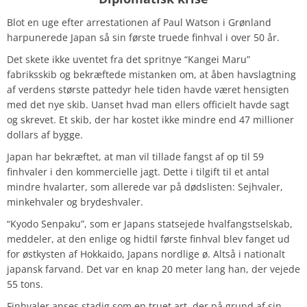
Blot en uge efter arrestationen af Paul Watson i Grønland
harpunerede Japan så sin første truede finhval i over 50 år.
Det skete ikke uventet fra det spritnye “Kangei Maru”
fabriksskib og bekræftede mistanken om, at åben havslagtning
af verdens største pattedyr hele tiden havde været hensigten
med det nye skib. Uanset hvad man ellers officielt havde sagt
og skrevet. Et skib, der har kostet ikke mindre end 47 millioner
dollars af bygge.
Japan har bekræftet, at man vil tillade fangst af op til 59
finhvaler i den kommercielle jagt. Dette i tilgift til et antal
mindre hvalarter, som allerede var på dødslisten: Sejhvaler,
minkehvaler og brydeshvaler.
“Kyodo Senpaku”, som er Japans statsejede hvalfangstselskab,
meddeler, at den enlige og hidtil første finhval blev fanget ud
for østkysten af ​​Hokkaido, Japans nordlige ø. Altså i nationalt
japansk farvand. Det var en knap 20 meter lang han, der vejede
55 tons.
Finhvaler anses stadig som en truet art, der på grund af sin