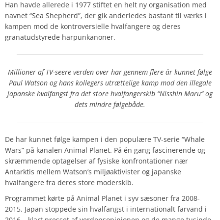
Han havde allerede i 1977 stiftet en helt ny organisation med
navnet “Sea Shepherd”, der gik anderledes bastant til værks i
kampen mod de kontroversielle hvalfangere og deres
granatudstyrede harpunkanoner.
Millioner af TV-seere verden over har gennem flere år kunnet følge
Paul Watson og hans kollegers utrættelige kamp mod den illegale
japanske hvalfangst fra det store hvalfangerskib “Nisshin Maru“ og
dets mindre følgebåde.
De har kunnet følge kampen i den populære TV-serie “Whale
Wars” på kanalen Animal Planet. På én gang fascinerende og
skræmmende optagelser af fysiske konfrontationer nær
Antarktis mellem Watson’s miljøaktivister og japanske
hvalfangere fra deres store moderskib.
Programmet kørte på Animal Planet i syv sæsoner fra 2008-
2015. Japan stoppede sin hvalfangst i internationalt farvand i
2016 – klart presset af verdensopinionen og de mange tusinde