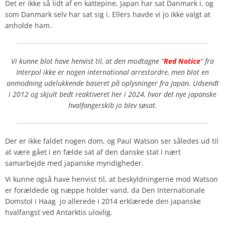
Det er ikke så lidt af en kattepine, Japan har sat Danmark i, og
som Danmark selv har sat sig i. Ellers havde vi jo ikke valgt at
anholde ham.
Vi kunne blot have henvist til, at den modtagne “
Red Notice
” fra
Interpol ikke er nogen international arrestordre, men blot en
anmodning udelukkende baseret på oplysninger fra Japan. Udsendt
i 2012 og skjult bedt reaktiveret her i 2024, hvor det nye japanske
hvalfangerskib jo blev søsat.
Der er ikke faldet nogen dom, og Paul Watson ser således ud til
at være gået i en fælde sat af den danske stat i nært
samarbejde med japanske myndigheder.
Vi kunne også have henvist til, at beskyldningerne mod Watson
er forældede og næppe holder vand, da Den Internationale
Domstol i Haag jo allerede i 2014 erklærede den japanske
hvalfangst ved Antarktis ulovlig.