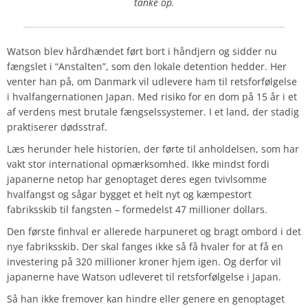
tanke op.
Watson blev hårdhændet ført bort i håndjern og sidder nu
fængslet i “Anstalten”, som den lokale detention hedder. Her
venter han på, om Danmark vil udlevere ham til retsforfølgelse
i hvalfangernationen Japan. Med risiko for en dom på 15 år i et
af verdens mest brutale fængselssystemer. I et land, der stadig
praktiserer dødsstraf.
Læs herunder hele historien, der førte til anholdelsen, som har
vakt stor international opmærksomhed. Ikke mindst fordi
japanerne netop har genoptaget deres egen tvivlsomme
hvalfangst og sågar bygget et helt nyt og kæmpestort
fabriksskib til fangsten – formedelst 47 millioner dollars.
Den første finhval er allerede harpuneret og bragt ombord i det
nye fabriksskib. Der skal fanges ikke så få hvaler for at få en
investering på 320 millioner kroner hjem igen. Og derfor vil
japanerne have Watson udleveret til retsforfølgelse i Japan.
Så han ikke fremover kan hindre eller genere en genoptaget