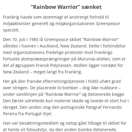
“Rainbow Warrior” sænket
Frankrig havde som atommagt et anstrengt forhold til
miljøaktivister generelt og miljøorganisationen Greenpeace
specielt.
Den 10. juli i 1985 lå Greenpeace-skibet “Rainbow Warrior”
således i havnen i Auckland, New Zealand. Dette i forbindelse
med organisationens fredelige protester mod Frankrigs
fortsatte atomprøvesprængninger på Mururoa-atollen, som er
del af øgruppen Fransk Polynesien. Atollen ligger nordøst for
New Zealand – meget langt fra Frankrig.
Her gik den franske efterretningstjeneste i hidtil uhørt grad
over stregen. De placerede to bomber – dog ikke nukleare –
under vandlinjen på “Rainbow Warrior” og detonerede begge.
Den første udrettede kun materiel skade og lavede et stort hul i
skroget. Den anden slog den portugisiske fotograf Fernando
Pereira fra Portugal ihjel.
Han var besætningsmedlem og netop gået tilbage til skibet for
at hente sit fotoudstyr, da den anden bombe detonerede.