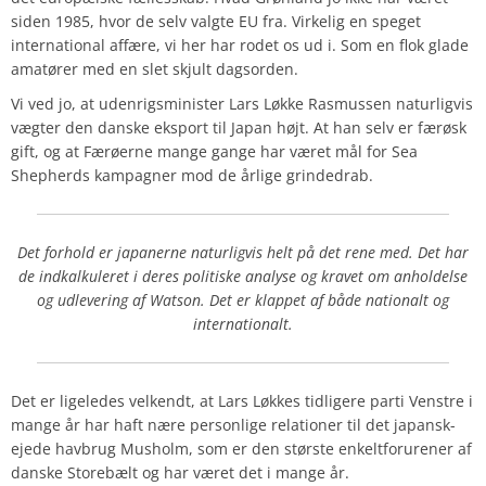
siden 1985, hvor de selv valgte EU fra. Virkelig en speget
international affære, vi her har rodet os ud i. Som en flok glade
amatører med en slet skjult dagsorden.
Vi ved jo, at udenrigsminister Lars Løkke Rasmussen naturligvis
vægter den danske eksport til Japan højt. At han selv er færøsk
gift, og at Færøerne mange gange har været mål for Sea
Shepherds kampagner mod de årlige grindedrab.
Det forhold er japanerne naturligvis helt på det rene med. Det har
de indkalkuleret i deres politiske analyse og kravet om anholdelse
og udlevering af Watson. Det er klappet af både nationalt og
internationalt.
Det er ligeledes velkendt, at Lars Løkkes tidligere parti Venstre i
mange år har haft nære personlige relationer til det japansk-
ejede havbrug Musholm, som er den største enkeltforurener af
danske Storebælt og har været det i mange år.