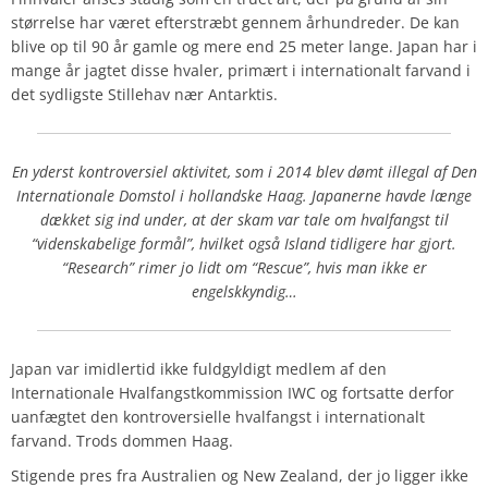
størrelse har været efterstræbt gennem århundreder. De kan
blive op til 90 år gamle og mere end 25 meter lange. Japan har i
mange år jagtet disse hvaler, primært i internationalt farvand i
det sydligste Stillehav nær Antarktis.
En yderst kontroversiel aktivitet, som i 2014 blev dømt illegal af Den
Internationale Domstol i hollandske Haag. Japanerne havde længe
dækket sig ind under, at der skam var tale om hvalfangst til
“videnskabelige formål”, hvilket også Island tidligere har gjort.
“Research” rimer jo lidt om “Rescue”, hvis man ikke er
engelskkyndig…
Japan var imidlertid ikke fuldgyldigt medlem af den
Internationale Hvalfangstkommission IWC og fortsatte derfor
uanfægtet den kontroversielle hvalfangst i internationalt
farvand. Trods dommen Haag.
Stigende pres fra Australien og New Zealand, der jo ligger ikke