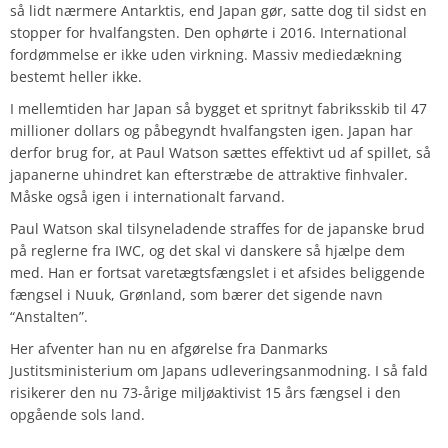
så lidt nærmere Antarktis, end Japan gør, satte dog til sidst en
stopper for hvalfangsten. Den ophørte i 2016. International
fordømmelse er ikke uden virkning. Massiv mediedækning
bestemt heller ikke.
I mellemtiden har Japan så bygget et spritnyt fabriksskib til 47
millioner dollars og påbegyndt hvalfangsten igen. Japan har
derfor brug for, at Paul Watson sættes effektivt ud af spillet, så
japanerne uhindret kan efterstræbe de attraktive finhvaler.
Måske også igen i internationalt farvand.
Paul Watson skal tilsyneladende straffes for de japanske brud
på reglerne fra IWC, og det skal vi danskere så hjælpe dem
med. Han er fortsat varetægtsfængslet i et afsides beliggende
fængsel i Nuuk, Grønland, som bærer det sigende navn
“Anstalten”.
Her afventer han nu en afgørelse fra Danmarks
Justitsministerium om Japans udleveringsanmodning. I så fald
risikerer den nu 73-årige miljøaktivist 15 års fængsel i den
opgående sols land.