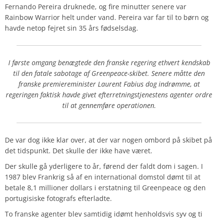
Fernando Pereira druknede, og fire minutter senere var
Rainbow Warrior helt under vand. Pereira var far til to børn og
havde netop fejret sin 35 års fødselsdag.
I første omgang benægtede den franske regering ethvert kendskab
til den fatale sabotage af Greenpeace-skibet. Senere måtte den
franske premiereminister Laurent Fabius dog indrømme, at
regeringen faktisk havde givet efterretningstjenestens agenter ordre
til at gennemføre operationen.
De var dog ikke klar over, at der var nogen ombord på skibet på
det tidspunkt. Det skulle der ikke have været.
Der skulle gå yderligere to år, førend der faldt dom i sagen. I
1987 blev Frankrig så af en international domstol dømt til at
betale 8,1 millioner dollars i erstatning til Greenpeace og den
portugisiske fotografs efterladte.
To franske agenter blev samtidig idømt henholdsvis syv og ti