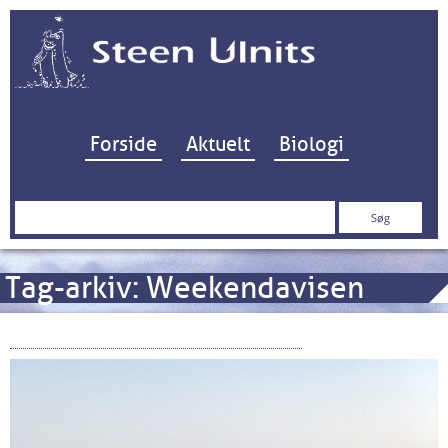
Hop til indhold
Forside
Aktuelt
Biologi
Søg
efter:
Tag-arkiv:
Weekendavisen
Svovldepoterne på Øst-Rønland