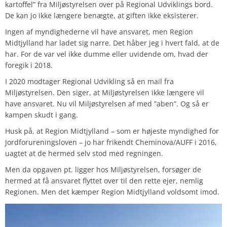
kartoffel” fra Miljøstyrelsen over på Regional Udviklings bord.
De kan jo ikke længere benægte, at giften ikke eksisterer.
Ingen af myndighederne vil have ansvaret, men Region
Midtjylland har ladet sig narre. Det håber jeg i hvert fald, at de
har. For de var vel ikke dumme eller uvidende om, hvad der
foregik i 2018.
I 2020 modtager Regional Udvikling så en mail fra
Miljøstyrelsen. Den siger, at Miljøstyrelsen ikke længere vil
have ansvaret. Nu vil Miljøstyrelsen af med ”aben”. Og så er
kampen skudt i gang.
Husk på, at Region Midtjylland – som er højeste myndighed for
Jordforureningsloven – jo har frikendt Cheminova/AUFF i 2016,
uagtet at de hermed selv stod med regningen.
Men da opgaven pt. ligger hos Miljøstyrelsen, forsøger de
hermed at få ansvaret flyttet over til den rette ejer, nemlig
Regionen. Men det kæmper Region Midtjylland voldsomt imod.