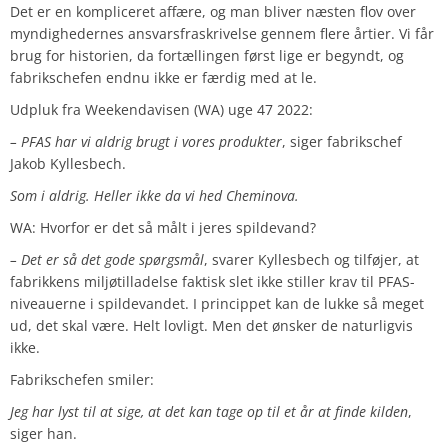
Det er en kompliceret affære, og man bliver næsten flov over
myndighedernes ansvarsfraskrivelse gennem flere årtier. Vi får
brug for historien, da fortællingen først lige er begyndt, og
fabrikschefen endnu ikke er færdig med at le.
Udpluk fra Weekendavisen (WA) uge 47 2022:
– PFAS har vi aldrig brugt i vores produkter
, siger fabrikschef
Jakob Kyllesbech.
Som i aldrig. Heller ikke da vi hed Cheminova.
WA: Hvorfor er det så målt i jeres spildevand?
– Det er så det gode spørgsmål
, svarer Kyllesbech og tilføjer, at
fabrikkens miljøtilladelse faktisk slet ikke stiller krav til PFAS-
niveauerne i spildevandet. I princippet kan de lukke så meget
ud, det skal være. Helt lovligt. Men det ønsker de naturligvis
ikke.
Fabrikschefen smiler:
Jeg har lyst til at sige, at det kan tage op til et år at finde kilden
,
siger han.