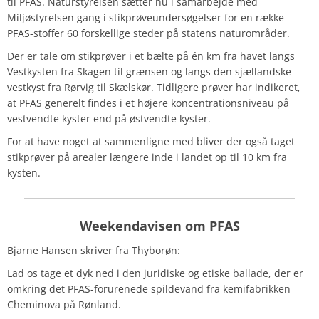
til PFAS. Naturstyrelsen sætter nu i samarbejde med
Miljøstyrelsen gang i stikprøveundersøgelser for en række
PFAS-stoffer 60 forskellige steder på statens naturområder.
Der er tale om stikprøver i et bælte på én km fra havet langs
Vestkysten fra Skagen til grænsen og langs den sjællandske
vestkyst fra Rørvig til Skælskør. Tidligere prøver har indikeret,
at PFAS generelt findes i et højere koncentrationsniveau på
vestvendte kyster end på østvendte kyster.
For at have noget at sammenligne med bliver der også taget
stikprøver på arealer længere inde i landet op til 10 km fra
kysten.
Weekendavisen om PFAS
Bjarne Hansen skriver fra Thyborøn:
Lad os tage et dyk ned i den juridiske og etiske ballade, der er
omkring det PFAS-forurenede spildevand fra kemifabrikken
Cheminova på Rønland.