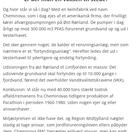
Og hvor står vi så i dag? Med en kemifabrik ved navn
Cheminova, som i dag ejes af et amerikansk firma, der frivilligt
kører afværgepumpningen på Øst-Rønland. De pumper i dag
årligt op mod 300.000 m3 PFAS-forurenet grundvand op og ud i
Vesterhavet.
Det sker gennem noget, de kalder et rensningsanlæg, men som
nærmere er et ”fortyndingsanlæg”. Herefter ledes det ud i
Vesterhavet til yderligere og endelig fortynding.
Udsivningen fra øst Rønland til Limfjorden er massiv: Det
udsivende grundvand skal fortyndes op til 10.000 gange i
fjordvand, førend det overholder VandKvalitetsKravene (VKK).
Konklusion: Vi står nu med 40.000 tons stærkt toxtisk
affald/remanens fra Cheminovas tidligere produktion af
Parathion i perioden 1960-1980. Uden nogen ejer og eller
ansvarshaver.
Miljøstyrelsen vil ikke have det, og Region Midtjylland nægter
stadig at tage ansvar, som Jordforureningsloven ellers påbyder
dem. Cheminova FMC benægter enhvert ansvar, men kan godt