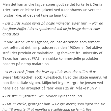
Men det kan andre fagpersoner godt se det forkerte i. Xenia
Trier, som er lektor i miljøkemi ved Københavns Universitet,
forstår ikke, at det skal tage så lang tid:
– Det burde kunne gøres på nogle måneder
, siger hun.
– Når de
har fluorstoffer i deres spildevand, må de jo bruge dem et eller
andet sted.
Et bud kunne være i
fyfanon
, en insektdræber, som firmaet
bekræfter, at det har produceret siden 1960erne. Det aktive
stof i det produkt er malathion. Og forskere fra University of
Texas har fundet PFAS i en række kommercielle produkter
baseret på netop malathion.
–
Vi er et etisk firma, der lever op til de krav, der stilles til os
,
svarer fabrikschef Jacob Kyllesbech. Hvad der skete engang, vil
han ikke udtale sig om. Miljøchef Inge Margrethe Jensen ved
hans side har arbejdet på fabrikken i 25 år. Måske hun vil?
– Det skal miljøchefen ikke
, bryder Kyllesbech ind.
– FMC er etiske
, gentager han.
– De gør meget, som ingen ser. De
har 15 ansatte til at monitorere spildevand og fem årlige