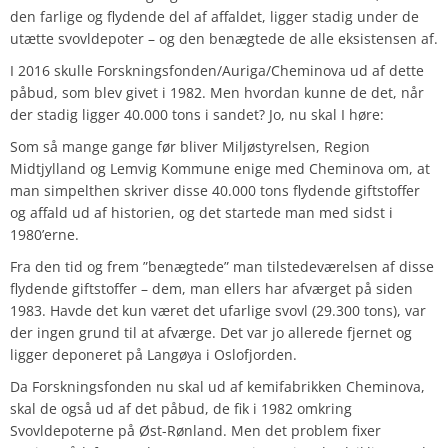
den farlige og flydende del af affaldet, ligger stadig under de
utætte svovldepoter – og den benægtede de alle eksistensen af.
I 2016 skulle Forskningsfonden/Auriga/Cheminova ud af dette
påbud, som blev givet i 1982. Men hvordan kunne de det, når
der stadig ligger 40.000 tons i sandet? Jo, nu skal I høre:
Som så mange gange før bliver Miljøstyrelsen, Region
Midtjylland og Lemvig Kommune enige med Cheminova om, at
man simpelthen skriver disse 40.000 tons flydende giftstoffer
og affald ud af historien, og det startede man med sidst i
1980’erne.
Fra den tid og frem ”benægtede” man tilstedeværelsen af disse
flydende giftstoffer – dem, man ellers har afværget på siden
1983. Havde det kun været det ufarlige svovl (29.300 tons), var
der ingen grund til at afværge. Det var jo allerede fjernet og
ligger deponeret på Langøya i Oslofjorden.
Da Forskningsfonden nu skal ud af kemifabrikken Cheminova,
skal de også ud af det påbud, de fik i 1982 omkring
Svovldepoterne på Øst-Rønland. Men det problem fixer