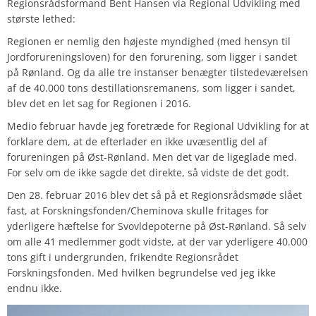
Regionsrådsformand Bent Hansen via Regional Udvikling med
største lethed:
Regionen er nemlig den højeste myndighed (med hensyn til
Jordforureningsloven) for den forurening, som ligger i sandet
på Rønland. Og da alle tre instanser benægter tilstedeværelsen
af de 40.000 tons destillationsremanens, som ligger i sandet,
blev det en let sag for Regionen i 2016.
Medio februar havde jeg foretræde for Regional Udvikling for at
forklare dem, at de efterlader en ikke uvæsentlig del af
forureningen på Øst-Rønland. Men det var de ligeglade med.
For selv om de ikke sagde det direkte, så vidste de det godt.
Den 28. februar 2016 blev det så på et Regionsrådsmøde slået
fast, at Forskningsfonden/Cheminova skulle fritages for
yderligere hæftelse for Svovldepoterne på Øst-Rønland. Så selv
om alle 41 medlemmer godt vidste, at der var yderligere 40.000
tons gift i undergrunden, frikendte Regionsrådet
Forskningsfonden. Med hvilken begrundelse ved jeg ikke
endnu ikke.