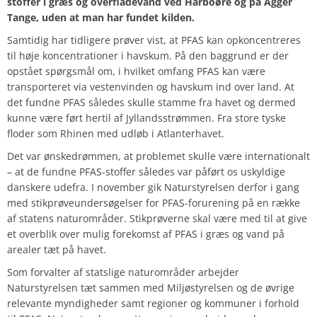
stoffer i græs og overfladevand ved Harboøre og på Agger
Tange, uden at man har fundet kilden.
Samtidig har tidligere prøver vist, at PFAS kan opkoncentreres
til høje koncentrationer i havskum. På den baggrund er der
opstået spørgsmål om, i hvilket omfang PFAS kan være
transporteret via vestenvinden og havskum ind over land.
At
det fundne PFAS således skulle stamme fra havet og dermed
kunne være ført hertil af Jyllandsstrømmen. Fra store tyske
floder som Rhinen med udløb i
Atlanterhavet.
Det var ønskedrømmen, at problemet skulle være internationalt
– at de fundne PFAS-stoffer således var påført os uskyldige
danskere udefra. I november gik Naturstyrelsen derfor i gang
med stikprøveundersøgelser for PFAS-forurening på en række
af statens naturområder. Stikprøverne skal være med til at give
et overblik over mulig forekomst af PFAS i græs og vand på
arealer tæt på havet.
Som forvalter af statslige naturområder arbejder
Naturstyrelsen tæt sammen med Miljøstyrelsen og de øvrige
relevante myndigheder samt regioner og kommuner i forhold