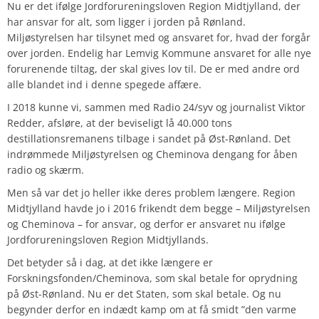
Nu er det ifølge Jordforureningsloven Region Midtjylland, der
har ansvar for alt, som ligger i jorden på Rønland.
Miljøstyrelsen har tilsynet med og ansvaret for, hvad der forgår
over jorden. Endelig har Lemvig Kommune ansvaret for alle nye
forurenende tiltag, der skal gives lov til. De er med andre ord
alle blandet ind i denne spegede affære.
I 2018 kunne vi, sammen med Radio 24/syv og journalist Viktor
Redder, afsløre, at der beviseligt lå 40.000 tons
destillationsremanens tilbage i sandet på Øst-Rønland. Det
indrømmede Miljøstyrelsen og Cheminova dengang for åben
radio og skærm.
Men så var det jo heller ikke deres problem længere. Region
Midtjylland havde jo i 2016 frikendt dem begge – Miljøstyrelsen
og Cheminova – for ansvar, og derfor er ansvaret nu ifølge
Jordforureningsloven Region Midtjyllands.
Det betyder så i dag, at det ikke længere er
Forskningsfonden/Cheminova, som skal betale for oprydning
på Øst-Rønland. Nu er det Staten, som skal betale. Og nu
begynder derfor en indædt kamp om at få smidt ”den varme