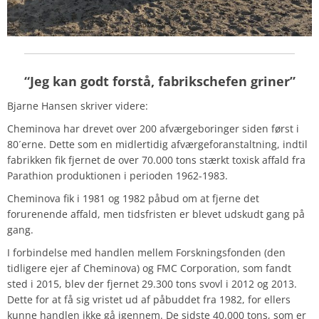
“Jeg kan godt forstå, fabrikschefen griner”
Bjarne Hansen skriver videre:
Cheminova har drevet over 200 afværgeboringer siden først i
80´erne. Dette som en midlertidig afværgeforanstaltning, indtil
fabrikken fik fjernet de over 70.000 tons stærkt toxisk affald fra
Parathion produktionen i perioden 1962-1983.
Cheminova fik i 1981 og 1982 påbud om at fjerne det
forurenende affald, men tidsfristen er blevet udskudt gang på
gang.
I forbindelse med handlen mellem Forskningsfonden (den
tidligere ejer af Cheminova) og FMC Corporation, som fandt
sted i 2015, blev der fjernet 29.300 tons svovl i 2012 og 2013.
Dette for at få sig vristet ud af påbuddet fra 1982, for ellers
kunne handlen ikke gå igennem. De sidste 40.000 tons, som er