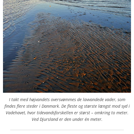
I takt med højvandets oversvømmes de lavvandede vader, som
findes flere steder i Danmark. De fleste og største længst mod syd i
Vadehavet, hvor tidevandsforskellen er størst – omkring to meter.
Ved Djursland er den under én meter.