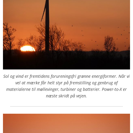
Sol og vind er fremtidens forureningsfri grønne energiformer. Når vi
vel at mærke får helt styr på fremstilling og genbrug af
materialerne til møllevinger, turbiner og batterier. Power-to-X er
næste skridt på vejen.