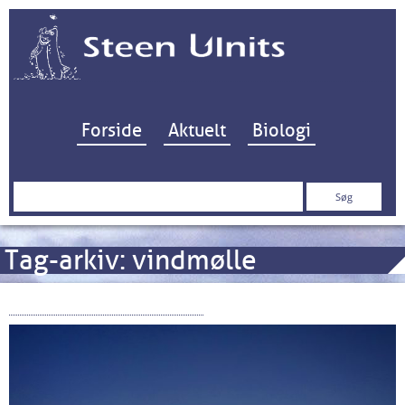
Hop til indhold
Forside
Aktuelt
Biologi
Søg
efter:
Tag-arkiv:
vindmølle
Vindmøller og vingesus