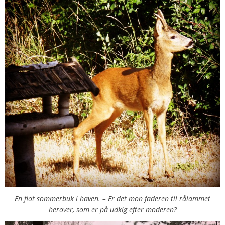
En flot sommerbuk i haven. – Er det mon faderen til rålammet
herover, som er på udkig efter moderen?