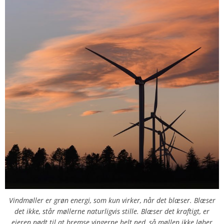
Vindmøller er grøn energi, som kun virker, når det blæser. Blæser
det ikke, står møllerne naturligvis stille. Blæser det kraftigt, er
ejeren nødt til at bremse vingerne helt ned, så møllen ikke løber