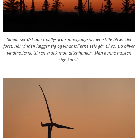
Smukt ser det ud i modlys fra solnedgangen, men stille bliver det
først, når vinden lægger sig og vindmøllerne selv går til ro. Da bliver
vindmøllerne til ren grafik mod aftenhimlen. Man kunne næsten
sige kunst.