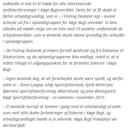
indkaldte vi selv til et møde for alle interesserede
lystfiskerforeninger i Køge Bugtområdet. Dette for at få skabt et
fælles arbejdsgrundlag, som vi – i Fishing Zealand regi – kunne
arbejde ud fra i oplandsgruppen for Køge Bugt området. Vi blev
således på mødet enige om en liste med 10 punkter omfattende de
arbejdsområder, som vi ønskede skulle danne grundlag for arbejdet
i oplandgruppen.
– Da Fishing Zealands primære formål ændrede sig fra fiskepleje til
fisketurisme, og da oplandsgrupperne blev nedlagt, indså vi, at vi
måtte tilbage til udgangspunktet for at forbedre fiskeriet i Køge
Bugt.
– Ingen ønskede dog, at alt forarbejdet skulle være spildt, og derfor
satte vi – Steen Lyngsø, Ishøj Sportsfiskerklub, Kjeld Willerslev,
Bjørnens Sportsfiskerforening, Albertslund, og John Østergaard,
Køge Sportsfiskerforening – os sammen i november 2015.
– Vi ønskede hurtigt at komme i gang med et selvstændigt projekt,
som reelt ville skabe forbedringer af fiskeriet i Køge Bugt, og
arbejdsgrundlaget havde vi jo allerede. Køge Bugt Fiskepleje var
dermed født.