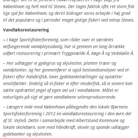
København og helt ned til Stevns. Der tages faktisk ofte ret store fisk
lige syd for København, og dertil bidrager vores arbejde i høj grad
til det populære og i perioder meget givtige fiskeri ved netop Stevns.
Vandløbsrestaurering
–
I Køge Sportsfiskerforening, som råder over et særdeles
velfungerende vandplejeudvalg, har vi gennem en lang årrække
udført restaurering i primært Tryggevælde Å, Køge Å og Vedskølle Å.
– Her udlægger vi gydegrus og skjulesten, planter træer og
vandplanter, og her gennemfører vi også bestandsanalyser ved el-
fiskeri efter halvårsfisk, laver gydebanketællinger og opsætter
smoltfælder. Endelig så el-fisker vi efter moderfisk, så vi senere kan
sætte opdrættet yngel af egen avl ud i vandløbene. Målet er
naturligvis på sigt at gøre vandløbene selvreproducerende.
– Længere inde mod København påbegyndte den lokale Bjørnens
Sportsfiskerforening i 2012 en vandløbsrestaurering i den øvre del
af St. Vejleå
.
Dette
i samarbejde med Albertslund Kommune og
lokale skolebørn, som med håndkraft, skovle og spande udlægger
gydebanker og skjulesten.