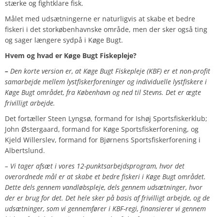
stærke og fightklare fisk.
Målet med udsætningerne er naturligvis at skabe et bedre
fiskeri i det storkøbenhavnske område, men der sker også ting
og sager længere sydpå i Køge Bugt.
Hvem og hvad er Køge Bugt Fiskepleje?
–
Den korte version er, at Køge Bugt Fiskepleje (KBF) er et non-profit
samarbejde mellem lystfiskerforeninger og individuelle lystfiskere i
Køge Bugt området, fra København og ned til Stevns. Det er ægte
frivilligt arbejde.
Det fortæller Steen Lyngsø, formand for Ishøj Sportsfiskerklub;
John Østergaard, formand for Køge Sportsfiskerforening, og
Kjeld Willerslev, formand for Bjørnens Sportsfiskerforening i
Albertslund.
– Vi tager afsæt i vores 12-punktsarbejdsprogram, hvor det
overordnede mål er at skabe et bedre fiskeri i Køge Bugt området.
Dette dels gennem vandløbspleje, dels gennem udsætninger, hvor
der er brug for det. Det hele sker på basis af frivilligt arbejde, og de
udsætninger, som vi gennemfører i KBF-regi, finansierer vi gennem