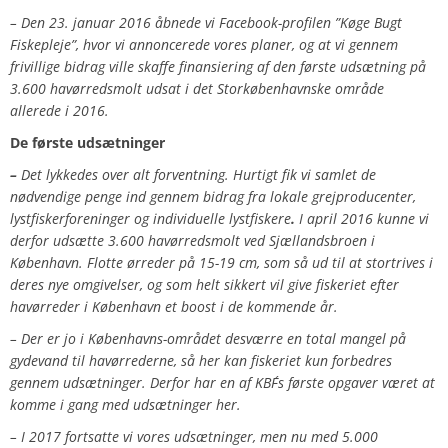
– Den 23. januar 2016 åbnede vi Facebook-profilen ”Køge Bugt
Fiskepleje”, hvor vi annoncerede vores planer, og at vi gennem
frivillige bidrag ville skaffe finansiering af den første udsætning på
3.600 havørredsmolt udsat i det Storkøbenhavnske område
allerede i 2016.
De første udsætninger
–
Det lykkedes over alt forventning. Hurtigt fik vi samlet de
nødvendige penge ind gennem bidrag fra lokale grejproducenter,
lystfiskerforeninger og individuelle lystfiskere
.
I april 2016 kunne vi
derfor udsætte 3.600 havørredsmolt ved Sjællandsbroen
i
København. F
lotte ørreder på 15-19 cm, som så ud til at stortrives i
deres nye omgivelser, og som helt sikkert vil give fiskeriet efter
havørreder i København et boost i de kommende år.
– Der er jo i Københavns-området desværre en total mangel på
gydevand til havørrederne, så her kan fiskeriet kun forbedres
gennem udsætninger. Derfor har en af KBF´s første opgaver været at
komme i gang med udsætninger her.
–
I 2017 fortsatte vi vores udsætninger, men nu med 5.000