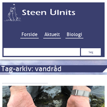
Hop til indhold
Forside
Aktuelt
Biologi
Søg
efter:
Tag-arkiv:
vandråd
Køge Bugt Fiskepleje