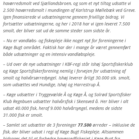
havørredsmolt ved Sjællandsbroen, og som et nyt tiltag udsatte vi
2.500 havørredsmolt i mundingen af Karlstrup Møllebæk ved Greve.
Igen finansierede vi udsætningerne gennem frivillige bidrag. Vi
fortsætter udsætningerne, og her i 2018 har vi igen leveret 7.500
smolt, der bliver sat ud de samme steder som sidste år.
–
Nu er vandløbs- og fiskepleje ikke noget nyt for foreningerne i
Køge Bugt området. Faktisk har der i mange år været gennemført
både udsætninger og en intensiv vandløbspleje.
– Ud over de nye udsætninger I KBF-regi står Ishøj Sportsfiskerklub
og Køge Sportsfiskerforening nemlig i forvejen for udsætning af
smolt og halvårsørredyngel. Ishøj leverer årligt 30.000 stk. smolt,
som udsættes ved Hundige, Ishøj og Harrestrup Å.
–
Køge udsætter i Tryggevælde Å og Køge Å, og Solrød Sportsfisker
Klub Regnbuen udsætter halvårsfisk i Skensved å. Her bliver i alt
udsat 40.000 fisk, heraf 9.000 halvårsyngel, medens de sidste
31.000 fisk er smolt.
– Samlet set udsætter de 3 foreninger
77.500
ørreder – inklusive de
fisk, der bliver udsat i regi af Køge Bugt Fiskepleje. Altsammen
bidrager det til at forbedre havørredfiskeriet i Køge Bugt fra