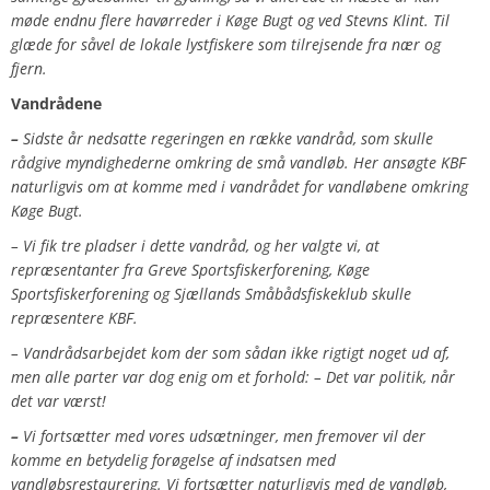
møde endnu flere havørreder i Køge Bugt og ved Stevns Klint. Til
glæde for såvel de lokale lystfiskere som tilrejsende fra nær og
fjern.
Vandrådene
–
Sidste år nedsatte regeringen en række vandråd, som skulle
rådgive myndighederne omkring de små vandløb. Her ansøgte KBF
naturligvis om at komme med i vandrådet for vandløbene omkring
Køge Bugt.
– Vi fik tre pladser i dette vandråd, og her valgte vi, at
repræsentanter fra Greve Sportsfiskerforening, Køge
Sportsfiskerforening og Sjællands Småbådsfiskeklub skulle
repræsentere KBF.
– Vandrådsarbejdet kom der som sådan ikke rigtigt noget ud af,
men alle parter var dog enig om et forhold: – Det var politik, når
det var værst!
–
Vi fortsætter med vores udsætninger, men fremover vil der
komme en betydelig forøgelse af indsatsen med
vandløbsrestaurering.
Vi fortsætter naturligvis med de vandløb,