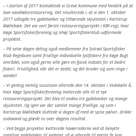
–
I starten af 2017 kontaktede vi Greve kommune med henblik på at
lave vandløbsrestaurering. Det resulterede i, at vi den 1. oktober
2017 udlagde tre gydebanker og tilhørende skjulesten i Karlstrup
Møllebæk. Det var vort første restaureringsprojekt i KBF-regi, hvor
Køge Sportsfiskerforening og Ishøj Sportsfiskerklub udformede
projektet.
–
På selve dagen deltog også medlemmer fra Solrød Sportsfisker
Klub Regnbuen samt frivillige individuelle lystfiskere fra Køge Bugt
området, som også gerne ville gøre en fysisk indsats for et bedre
fiskeri. Frivillighed, når det er bedst, og det breder sig som ringe i
vandet!
– Vi gentog nemlig successen allerede den 14. oktober i Vedskølle Å,
hvor Køge Sportsfiskerforening inviterede alle til et nyt
restaureringsprojekt. Det blev til endnu tre gydebanker og mange
skjulesten. Og igen var der samlet mange frivillige, og som i
Karlstrup Møllebæk sluttede vi dagen af med at spise pølser, drikke
sodavand og glæde os over dagens resultat.
– Ved begge projekter kvitterede havørrederne ved at benytte
samtlige gydebanker til gydning, så vi allerede til næste år kan