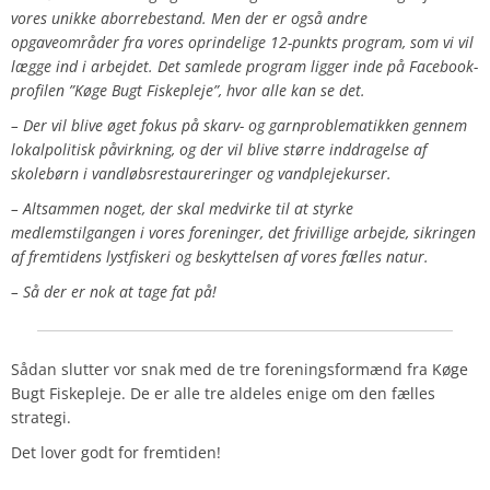
vores unikke aborrebestand. Men der er også andre
opgaveområder fra vores oprindelige 12-punkts program, som vi vil
lægge ind i arbejdet. Det samlede program ligger inde på Facebook-
profilen ”Køge Bugt Fiskepleje”, hvor alle kan se det.
– Der vil blive øget fokus på skarv- og garnproblematikken gennem
lokalpolitisk påvirkning, og der vil blive større inddragelse af
skolebørn i vandløbsrestaureringer og vandplejekurser.
– Altsammen noget, der skal medvirke til at styrke
medlemstilgangen i vores foreninger, det frivillige arbejde, sikringen
af fremtidens lystfiskeri og beskyttelsen af vores fælles natur.
– Så der er nok at tage fat på!
Sådan
slutter vor snak med de tre foreningsformænd fra Køge
Bugt Fiskepleje. De er alle tre aldeles enige om den fælles
strategi.
Det lover godt for fremtiden!