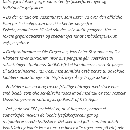
bidrag fra lokale grejproducenter, lystfiskerforeninger og
individuelle lystfiskere.
– Da der er tale om udsætninger, som ligger ud over den officielle
Plan for Fiskepleje, kan der ikke hentes penge fra
Fisketegnsmidlerne. Vi skal således selv skaffe pengene. Her er
lokale grejproducenter og specielt Sjællands Småbådsfiskeklub
vigtige spillere.
– Grejproducenterne Ole Gregersen, Jens Peter Strømmen og Ole
Rådhede laver auktioner, hvor alle pengene går ubeskåret til
udsætninger. Sjællands Småbådsfiskeklub donerer hvert år penge
til udsætningerne i KBF-regi, men samtidig også penge til de lokale
klubbers udsætninger i St. Vejleå, Køge Å og Tryggevælde Å
.
–
Endvidere har en lang række frivillige bidraget med store eller
små beløb, som alle selvfølgelig tages imod med tak og stor respekt.
Udsætningerne er naturligvis godkendt af DTU Aqua.
– Det gode ved KBF-projektet er, at vi fungerer gennem et
samarbejde mellem de lokale lystfiskerforeninger og
miljøinteresserede lystfiskere. Det sker med folk, som har lokalt
kendskab og lokale kontakter. De bliver alle taget med på råd, når