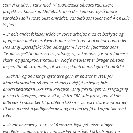
som vi er gået i gang med. Vi planlægger således yderligere
projekter i Karlstrup Møllebæk, men der kommer også andre
vandløb i spil i Køge Bugt området. Vandløb som Skensved Å og Lille
Vejleå.
– Et helt andet fokusområde er vores arbejde med at beskytte og
hjælpe den unikke brakvandsaborrebestand, som vi har i området.
Hos Ishøj Sportsfiskerklub udlægger vi hvert år juletræer som
”brudesenge” til aborrernes gydning, og vi kæmper for at minimere
skarv- og garnproblematikken. Nogle medlemmer bruger således
megen tid på skræmning af skarv og kontrol med garn i området.
– Skarven og de mange kystnære garn er en stor trussel for
aborrebestanden, så det er et meget vigtigt arbejde, hvis
aborrebestanden ikke skal kollapse. Ishøj-foreningen vil selvfølgelig
fortsætte kampen, men vi vil også fra KBF-side prøve, om vi kan
udbrede kendskabet til problemetikken – via vort store kontaktnet
til ikke mindst myndighederne – og ad den vej få lokalpolitikerne i
tale.
– Så vor hovedvægt i KBF vil fremover ligge på udsætninger,
vandløbsrestaurering og som særligt område: Forbedringer for