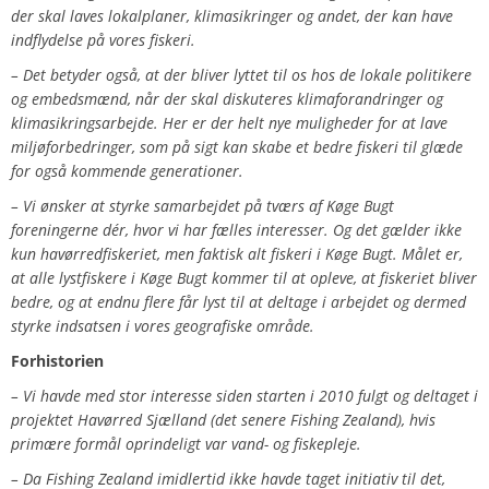
der skal laves lokalplaner, klimasikringer og andet, der kan have
indflydelse på vores fiskeri.
– Det betyder også, at der bliver lyttet til os hos de lokale politikere
og embedsmænd, når der skal diskuteres klimaforandringer og
klimasikringsarbejde. Her er der helt nye muligheder for at lave
miljøforbedringer, som på sigt kan skabe et bedre fiskeri til glæde
for også kommende generationer.
– Vi ønsker at styrke samarbejdet på tværs af Køge Bugt
foreningerne dér, hvor vi har fælles interesser. Og det gælder ikke
kun havørredfiskeriet, men faktisk alt fiskeri i Køge Bugt. Målet er,
at alle lystfiskere i Køge Bugt kommer til at opleve, at fiskeriet bliver
bedre, og at endnu flere får lyst til at deltage i arbejdet og dermed
styrke indsatsen i vores geografiske område.
Forhistorien
– Vi havde med stor interesse siden starten i 2010 fulgt og deltaget i
projektet Havørred Sjælland (det senere Fishing Zealand), hvis
primære formål oprindeligt var vand- og fiskepleje.
– Da Fishing Zealand imidlertid ikke havde taget initiativ til det,