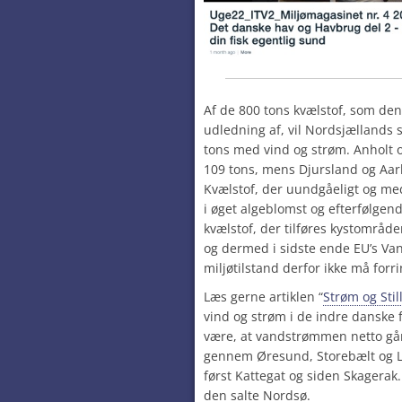
Af de 800 tons kvælstof, som den n
udledning af, vil Nordsjælland
tons med vind og strøm. Anholt 
109
tons, mens Djursland og Aarhu
Kvælstof, der uundgåeligt og med
i øget algeblomst og efterfølgend
kvælstof, der tilføres kystområd
og dermed i sidste ende EU’s Va
miljøtilstand derfor
ikke
må forri
Læs gerne artiklen “
Strøm og Stil
vind og strøm i de indre danske 
være, at vandstrømmen netto går
gennem Øresund, Storebælt og Li
først Kattegat og siden Skagerak. 
den salte Nordsø.