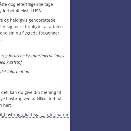
tte dog efterfølgende tage
yderbetalt eksil i USA.
nye og heldigvis genoprettede
øler sig mere forpligtet af aftalen
end sin nu flygtede forgænger.
.
vbrug forurene kystområderne langs
med kvælstof
adet Information
t det, kan du give din mening til
ye havbrug ved at klikke ind på
n her:
il_havbrug_i_kattegat__ja_til_maritim_nationalpark