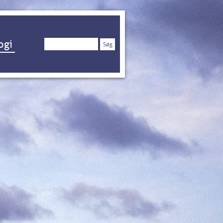
Søg
ogi
efter: