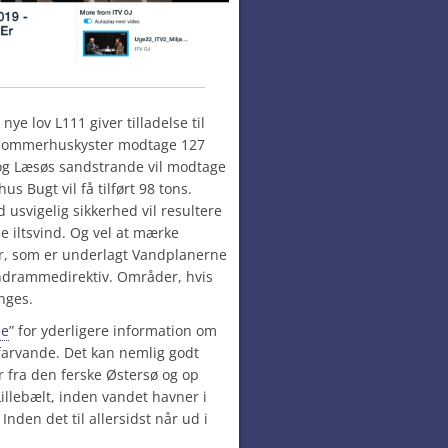
ye lov L111 giver tilladelse til
s sommerhuskyster modtage
127
og Læsøs sandstrande vil modtage
s Bugt vil få tilført
98
tons.
 usvigelig sikkerhed vil resultere
e iltsvind. Og vel at mærke
er, som er underlagt Vandplanerne
ndrammedirektiv. Områder, hvis
nges.
le
” for yderligere information om
farvande. Det kan nemlig godt
 fra den ferske Østersø og op
llebælt, inden vandet havner i
Inden det til allersidst når ud i