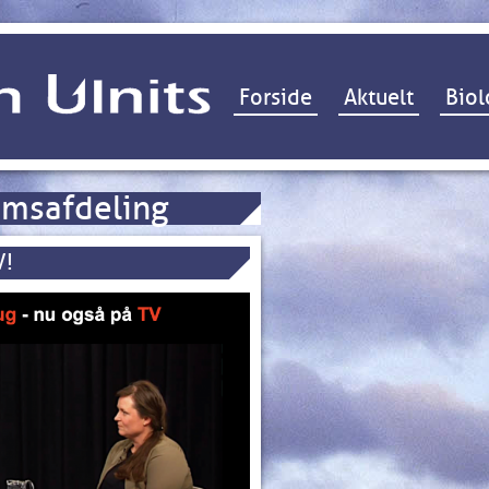
Hop til indhold
Forside
Aktuelt
Biol
msafdeling
V!