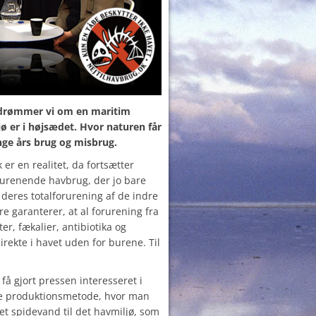
 drømmer vi om en maritim
jø er i højsædet. Hvor naturen får
nge års brug og misbrug.
er en realitet, da fortsætter
urenende havbrug, der jo bare
 deres totalforurening af de indre
 garanterer, at al forurening fra
er, fækalier, antibiotika og
rekte i havet uden for burene. Til
 få gjort pressen interesseret i
ge produktionsmetode, hvor man
set spidevand til det havmiljø, som