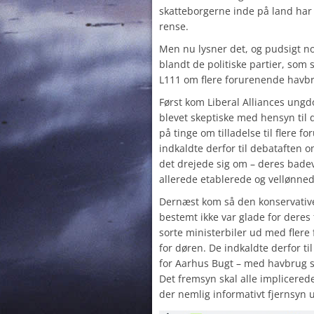
skatteborgerne inde på land har i
rense.
Men nu lysner det, og pudsigt n
blandt de politiske partier, som s
L111 om flere forurenende havb
Først kom Liberal Alliances ung
blevet skeptiske med hensyn til 
på tinge om tilladelse til flere
indkaldte derfor til debataften o
det drejede sig om – deres badev
allerede etablerede og vellønnede
Dernæst kom så den konservativ
bestemt ikke var glade for dere
sorte ministerbiler ud med fler
for døren. De indkaldte derfor t
for
Aarhus Bugt
– med havbrug s
Det fremsyn skal alle implicerede
der nemlig informativt fjernsyn u