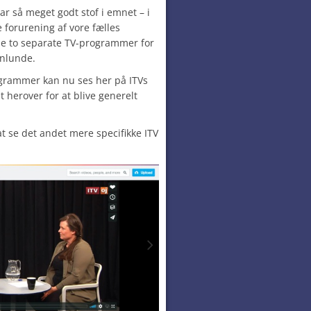
ar så meget godt stof i emnet – i
forurening af vore fælles
le to separate TV-programmer for
enlunde.
ogrammer kan nu ses her på ITVs
t herover for at blive generelt
 at se det andet mere specifikke
ITV