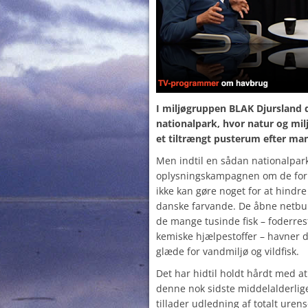
I miljøgruppen BLAK Djursland
nationalpark, hvor natur og mil
et tiltrængt pusterum efter ma
Men indtil en sådan nationalpark 
oplysningskampagnen om de for
ikke kan gøre noget for at hindre
danske farvande. De åbne netbure
de mange tusinde fisk – foderrest
kemiske hjælpestoffer – havner di
glæde for vandmiljø og vildfisk.
Det har hidtil holdt hårdt med at
denne nok sidste middelalderli
tillader udledning af totalt uren