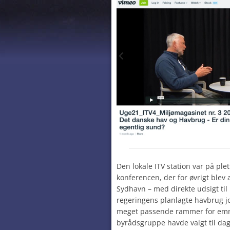
Den lokale
ITV
station var på ple
konferencen, der for øvrigt blev
Sydhavn – med direkte udsigt til
regeringens planlagte havbrug jo 
meget passende rammer for emn
byrådsgruppe havde valgt til da