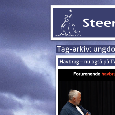
Tag-arkiv:
ungdo
Havbrug – nu også på T