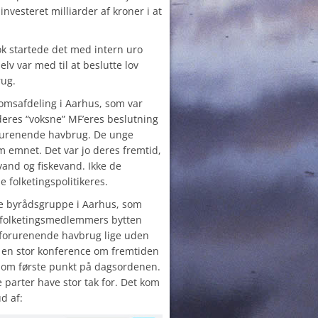
nvesteret milliarder af kroner i at
ok startede det med intern uro
elv var med til at beslutte lov
rug.
domsafdeling i Aarhus, som var
deres “voksne” MF’eres beslutning
 forurenende havbrug. De unge
m emnet. Det var jo deres fremtid,
and og fiskevand. Ikke de
 folketingspolitikeres.
e byrådsgruppe i Aarhus, som
s folketingsmedlemmers bytten
e forurenende havbrug lige uden
il en stor konference om fremtiden
om første punkt på dagsordenen.
 parter have stor tak for. Det kom
d af: