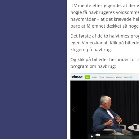
ITV mente efterfølgende, at der v
nogle få havbrugeres voldsomme 
havområder – at det krævede he
bare at få emnet dækket så nog
Det første af de to halvtimes pr
egen Vimeo-kanal. Klik på billede
klogere på havbrug.
Og klik på billedet herunder for
program om havbrug: