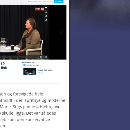
tten og forevigede hele
 afholdt i den spritnye og moderne
 Marsk Stigs gamle ø Hjelm, hvor
skulle ligge. Det var således
et, som den konservative
gen.