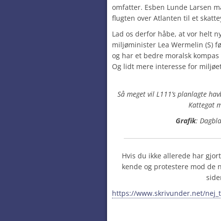
omfatter. Esben Lunde Larsen må
flugten over Atlanten til et skatte
Lad os derfor håbe, at vor helt 
miljøminister
Lea Wermelin
(S) f
og har et bedre moralsk kompas 
Og lidt mere interesse for miljøet
Så meget vil L111’s planlagte ha
Kattegat 
Grafik
: Dagbl
Hvis du ikke allerede har gjor
kende og protestere mod de n
side
https://www.skrivunder.net/nej_t