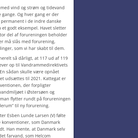
med vind og strøm og tidevand
e gange. Og hver gang er der
er permanent i de indre danske
et godt eksempel. Havet sletter
 stor del af forureningen beholder
der må slås med forurening,
inger, som vi har skabt til dem.
erelt så dårligt, at
117
ud af
119
ever op til Vandrammedirektivets
. En sådan skulle være opnået
t udsættes til 2021. Kattegat er
ventionen
, der forpligter
vandmiljøet i Østersøen og
t man flytter rundt på forureningen
erum” til ny forurening.
ter Esben Lunde Larsen (V) følte
f de konventioner, som Danmark
rådt. Han mente, at Danmark selv
 det farvand, som Helcom