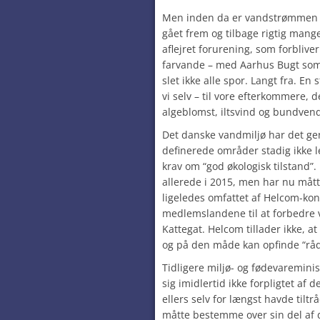
Men inden da er vandstrømmen 
gået frem og tilbage rigtig mang
aflejret forurening, som forbliv
farvande – med Aarhus Bugt som 
slet ikke alle spor. Langt fra. En
vi selv – til vore efterkommere, 
algeblomst, iltsvind og bundvend
Det danske vandmiljø har det gen
definerede områder stadig ikke l
krav om “god økologisk tilstand”
allerede i 2015, men har nu måtte
ligeledes omfattet af
Helcom-kon
medlemslandene til at forbedre 
Kattegat. Helcom tillader ikke, a
og på den måde kan opfinde “råd
Tidligere miljø- og fødevareminis
sig imidlertid ikke forpligtet a
ellers selv for længst havde tilt
måtte bestemme over sin del af