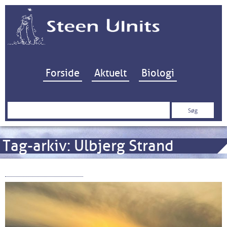
Hop til indhold
Forside
Aktuelt
Biologi
Søg
efter:
Tag-arkiv:
Ulbjerg Strand
Badning Forbudt