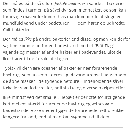
Der måles på de såkaldte
fækale bakterier
i vandet – bakterier,
som findes i tarmen på såvel dyr som mennesker, og som kan
forårsage maveinfektioner, hvis man kommer til at sluge en
mundfuld vand under badeturen. Til dem hører de udbredte
Coli-bakterier.
Der måles
ikke
på andre bakterier end disse, og man kan derfor
sagtens komme ud for en badestrand med et “Blåt Flag”
vajende og masser af andre bakterier i badevandet. Blot de
ikke hører til de fækale af slagsen.
Typisk vil der være oceaner af bakterier nær forurenende
havbrug, som lukker alt deres spildevand urenset ud gennem
de åbne masker i de flydende netbure – indeholdende såvel
fækalier som foderrester, antibiotika og diverse hjælpestoffer.
Ikke mindst ved det smalle Lillebælt er der ofte foruroligende
kort mellem stærkt forurenende havbrug og velbesøgte
badestrande. Visse steder ligger de forurenede netbure ikke
længere fra land, end at man kan svømme ud til dem.