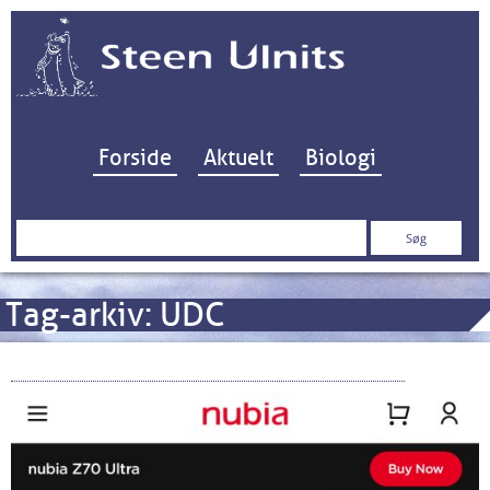
Hop til indhold
Forside
Aktuelt
Biologi
Søg
efter:
Tag-arkiv:
UDC
Nubia Z70 “Starry Night” limited edition