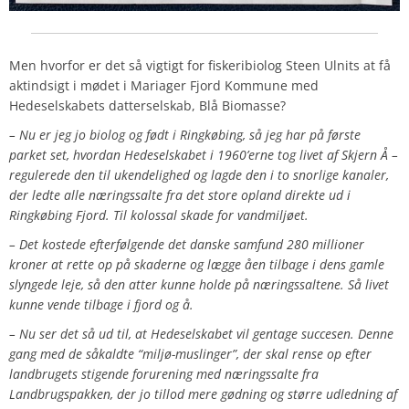
Men hvorfor er det så vigtigt for fiskeribiolog Steen Ulnits at få
aktindsigt i mødet i Mariager Fjord Kommune med
Hedeselskabets datterselskab, Blå Biomasse?
– Nu er jeg jo biolog og født i Ringkøbing, så jeg har på første
parket set, hvordan Hedeselskabet i 1960’erne tog livet af Skjern Å –
regulerede den til ukendelighed og lagde den i to snorlige kanaler,
der ledte alle næringssalte fra det store opland direkte ud i
Ringkøbing Fjord. Til kolossal skade for vandmiljøet.
– Det kostede efterfølgende det danske samfund 280 millioner
kroner at rette op på skaderne og lægge åen tilbage i dens gamle
slyngede leje, så den atter kunne holde på næringssaltene. Så livet
kunne vende tilbage i fjord og å.
– Nu ser det så ud til, at Hedeselskabet vil gentage succesen. Denne
gang med de såkaldte “miljø-muslinger”, der skal rense op efter
landbrugets stigende forurening med næringssalte fra
Landbrugspakken, der jo tillod mere gødning og større udledning af