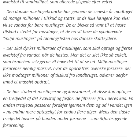
kvælstof til vandmiljøet, som allerede gispede efter vejret.
– Den danske muslingebranche har gennem de seneste år modtaget
så mange millioner i tilskud og støtte, at de ikke længere kan eller
vil se vandet for bare muslinger. De er blevet så vant til at høste
tilskud i stedet for muslinger, at de nu vil have de nyudnævnte
“miljø-muslinger” på lønningslisten hos danske skatteydere.
– Der skal dyrkes milliarder af muslinger, som skal optage og fjerne
kvælstof fra vandet, når de høstes. Men det er slet ikke så enkelt,
som branchen selv gerne vil have det til at se ud. Miljø-muslinger
forurener nemlig massivt, hvor de opdrættes. Svenske forskere, der
ikke modtager millioner af tilskud fra landbruget, advarer derfor
imod et massivt opdræt.
– De har studeret muslingerne og konstateret, at disse kun optager
en tredjedel af det kvælstof og fosfor, de filtrerer fra, i deres kød. En
anden tredjedel passerer fordøjet igennem dem og ud i vandet igen
– nu endnu mere optageligt for endnu flere alger. Mens den sidste
tredjedel havner på bunden under farmene – som iltforbrugende
forurening.