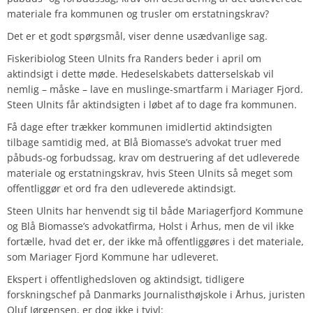
materiale fra kommunen og trusler om erstatningskrav?
Det er et godt spørgsmål, viser denne usædvanlige sag.
Fiskeribiolog Steen Ulnits fra Randers beder i april om
aktindsigt i dette møde. Hedeselskabets datterselskab vil
nemlig – måske – lave en muslinge-smartfarm i Mariager Fjord.
Steen Ulnits får aktindsigten i løbet af to dage fra kommunen.
Få dage efter trækker kommunen imidlertid aktindsigten
tilbage samtidig med, at Blå Biomasse’s advokat truer med
påbuds-og forbudssag, krav om destruering af det udleverede
materiale og erstatningskrav, hvis Steen Ulnits så meget som
offentliggør et ord fra den udleverede aktindsigt.
Steen Ulnits har henvendt sig til både Mariagerfjord Kommune
og Blå Biomasse’s advokatfirma, Holst i Århus, men de vil ikke
fortælle, hvad det er, der ikke må offentliggøres i det materiale,
som Mariager Fjord Kommune har udleveret.
Ekspert i offentlighedsloven og aktindsigt, tidligere
forskningschef på Danmarks Journalisthøjskole i Århus, juristen
Oluf Jørgensen, er dog ikke i tvivl: