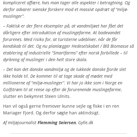
kompliceret affære, hvis man tager alle aspekter i betragtning. Og
derfor advarer svenske forskere mod et massivt opdræt af “miljø-
muslinger”.
– Faktisk er der flere eksempler på, at vandmiljøet har fået det
dårligere efter introduktion af muslingefarme. At badevandet
forurenes. Med risiko for, at turisterne udebliver, når de får
kendskab til det. Og nu planlægger Hedeselskabet / Blå Biomasse så
etablering af industrielle “Smartfarms” efter norsk forbillede – til
dyrkning af muslinger i den helt store skala.
– Det kan det danske vandmiljø og de lukkede danske fjorde slet
ikke holde til. De kommer til at tage skade af mødet med
millionerne af “miljø-muslinger”. Vi har jo ikke som i Norge en
Golfstrøm til at rense op efter de forurenende muslingefarme
,
slutter en bekymret Steen Ulnits.
Han vil også gerne fremover kunne sejle og fiske i en ren
Mariager Fjord. Og derfor søgte han aktindsigt.
Af miljøjournalist
Flemming Seiersen
, Gylle.dk