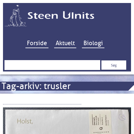
Hop til indhold
Forside
Aktuelt
Biologi
Søg
efter:
Tag-arkiv:
trusler
Trusler fra Blå Biomasse A/S