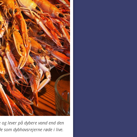
og lever på dybere vand end den
e som dybhavsrejerne røde i live.