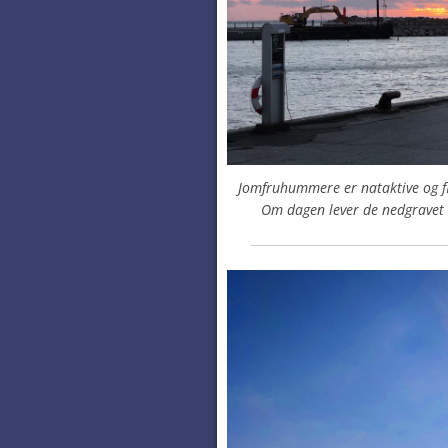
Jomfruhummere er nataktive og fi
Om dagen lever de nedgravet