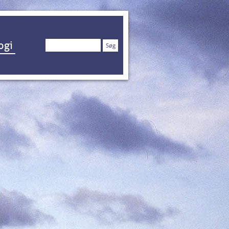
Søg
ogi
efter: