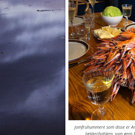
Jomfruhummere som disse er An
lækkerbidsken, som øens b