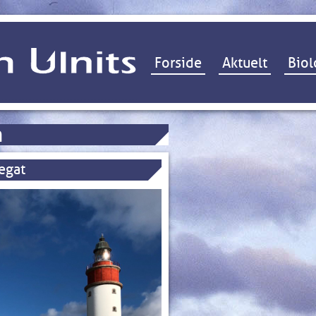
Hop til indhold
Forside
Aktuelt
Biol
n
tegat