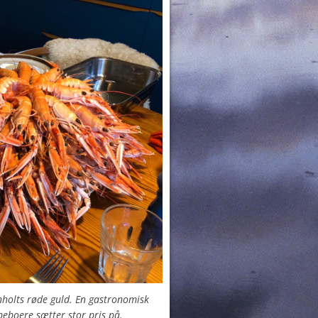
holts røde guld. En gastronomisk
eboere sætter stor pris på.