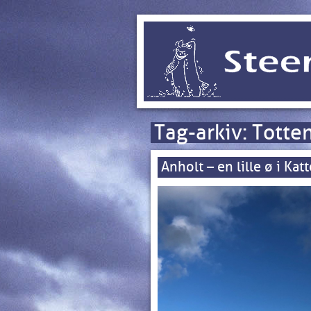
Tag-arkiv:
Totte
Anholt – en lille ø i Kat