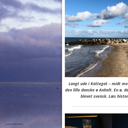
Langt ude i Kattegat – midt me
den lille danske ø Anholt.
En ø, d
blevet svensk. Læs histo