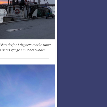
skes derfor i døgnets mørke timer.
 i deres gange i mudderbunden.