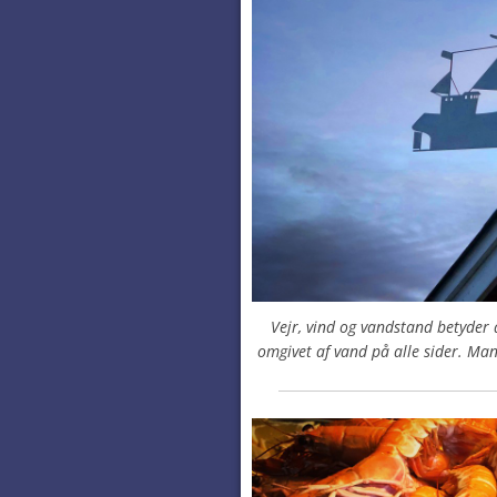
Vejr, vind og vandstand betyder a
omgivet af vand på alle sider. Ma