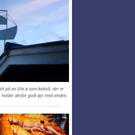
lt på en lille ø som Anholt, der er
n holder derfor godt øje med vinden.