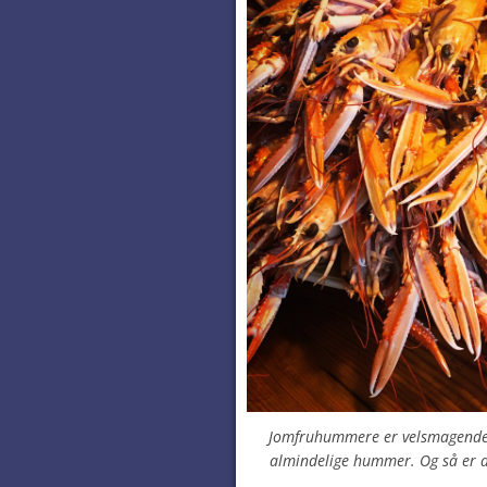
Jomfruhummere er velsmagende 
almindelige hummer. Og så er d