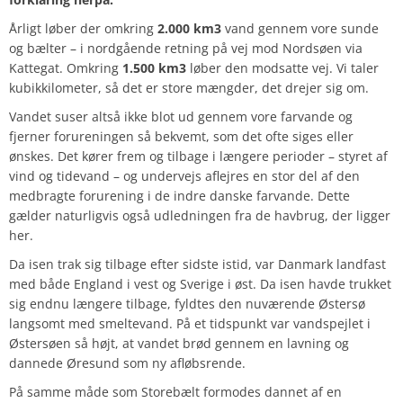
Årligt løber der omkring
2.000 km3
vand gennem vore sunde
og bælter – i nordgående retning på vej mod Nordsøen via
Kattegat. Omkring
1.500 km3
løber den modsatte vej. Vi taler
kubikkilometer, så det er store mængder, det drejer sig om.
Vandet suser altså ikke blot ud gennem vore farvande og
fjerner forureningen så bekvemt, som det ofte siges eller
ønskes. Det kører frem og tilbage i længere perioder – styret af
vind og tidevand – og undervejs aflejres en stor del af den
medbragte forurening i de indre danske farvande. Dette
gælder naturligvis også udledningen fra de havbrug, der ligger
her.
Da isen trak sig tilbage efter sidste istid, var Danmark landfast
med både England i vest og Sverige i øst. Da isen havde trukket
sig endnu længere tilbage, fyldtes den nuværende Østersø
langsomt med smeltevand. På et tidspunkt var vandspejlet i
Østersøen så højt, at vandet brød gennem en lavning og
dannede Øresund som ny afløbsrende.
På samme måde som Storebælt formodes dannet af en