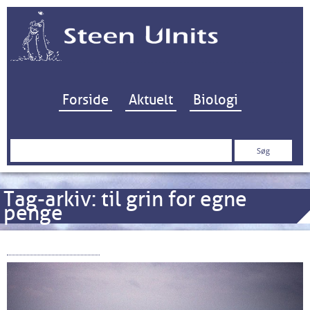
Hop til indhold
Forside
Aktuelt
Biologi
Søg
efter:
Tag-arkiv:
til grin for egne
penge
Strøm og Stille