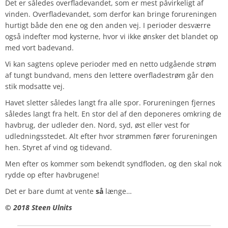
Det er således overfladevandet, som er mest påvirkeligt af
vinden. Overfladevandet, som derfor kan bringe forureningen
hurtigt både den ene og den anden vej. I perioder desværre
også indefter mod kysterne, hvor vi ikke ønsker det blandet op
med vort badevand.
Vi kan sagtens opleve perioder med en netto udgående strøm
af tungt bundvand, mens den lettere overfladestrøm går den
stik modsatte vej.
Havet sletter således langt fra alle spor. Forureningen fjernes
således langt fra helt. En stor del af den deponeres omkring de
havbrug, der udleder den. Nord, syd, øst eller vest for
udledningsstedet. Alt efter hvor strømmen fører forureningen
hen. Styret af vind og tidevand.
Men efter os kommer som bekendt syndfloden, og den skal nok
rydde op efter havbrugene!
Det er bare dumt at vente
så
længe…
© 2018 Steen Ulnits