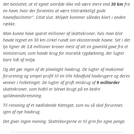
det besluttet, at et egnet område ikke må være mere end
30 km
fra
en havn, hvor der forventes at være tilstrækkeligt gode
havnefaciliteter”
. Citat slut. Miljøet kommer således klart i anden
række.
Man kunne have sparet millioner af skattekroner, hvis man blot
havde tegnet en 30 km cirkel rundt om eksisterende havne. Set i det
lys ligner de 3,8 millioner kroner mest af alt en gavmild gave fra et
ministerium, som havde brug for moralsk rygdækning, der lugter
bare lidt af miljø.
Og det gør ingen af de planlagte havbrug. De lugter af maksimal
forurening og simpel profit til en lille håndfuld havbrugere og deres
venner i Folketinget. De lugter af groft misbrug af
9 milliarder
skattekroner, som hidtil er blevet brugt på en bedre
spildevandsrensning.
Til rensning af et nødlidende Kattegat, som nu så skal forurenes
igen af nye havbrug.
Det giver ingen mening. Skatteborgerne er til grin for egne penge.