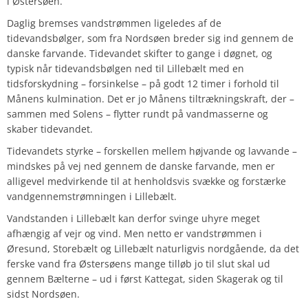
i Østersøen.
Daglig bremses vandstrømmen ligeledes af de
tidevandsbølger, som fra Nordsøen breder sig ind gennem de
danske farvande. Tidevandet skifter to gange i døgnet, og
typisk når tidevandsbølgen ned til Lillebælt med en
tidsforskydning – forsinkelse – på godt 12 timer i forhold til
Månens kulmination. Det er jo Månens tiltrækningskraft, der –
sammen med Solens – flytter rundt på vandmasserne og
skaber tidevandet.
Tidevandets styrke – forskellen mellem højvande og lavvande –
mindskes på vej ned gennem de danske farvande, men er
alligevel medvirkende til at henholdsvis svække og forstærke
vandgennemstrømningen i Lillebælt.
Vandstanden i Lillebælt kan derfor svinge uhyre meget
afhængig af vejr og vind. Men netto er vandstrømmen i
Øresund, Storebælt og Lillebælt naturligvis nordgående, da det
ferske vand fra Østersøens mange tilløb jo til slut skal ud
gennem Bælterne – ud i først Kattegat, siden Skagerak og til
sidst Nordsøen.