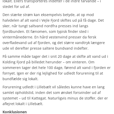
lokalt. Ellers transporteres indefter i de indre farvande – i
stedet for ud af.
Den stærke strøm kan eksempelvis betyde, at op mod
halvdelen af alt vand i Vejle Fjord skiftes ud på få dage. Det
sker, når tungt saltvand nordfra presses ind langs
fjordbunden. Et fænomen, som typisk finder sted i
vintermånederne. En hård vestenvind presser da fersk
overfladevand ud af fjorden, og det større vandtryk længere
ude vil derefter presse saltere bundvand indefter.
På samme måde tager det i snit 20 dage at skifte alt vand ud i
Kolding Fjord på billedet herunder – om vinteren. Om
sommeren tager det hele 100 dage, førend alt vand i fjorden er
fornyet. Igen er der rig lejlighed for udledt forurening til at
bundfælde sig lokalt.
Forurening udledt i Lillebælt vil således kunne have en lang
samlet opholdstid, inden det som ønsket forsvinder ud af
systemet – ud til Kattegat. Naturligvis minus de stoffer, der er
aflejret lokalt i Lillebælt.
Konklusionen