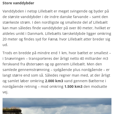
Store vanddybder
Vanddybden i netop Lillebælt er meget svingende og byder på
de største vanddybder i de indre danske farvande – samt den
stærkeste strøm. I den nordligste og smalleste del af Lillebælt
kan man således finde vanddybder på over 80 meter, hvilket er
aldeles unikt i Danmark. Lillebælts tærskeldybde ligger omkring
20 meter og findes syd for Fænø, hvor Lillebælt atter breder sig
ud.
Trods en bredde på mindre end 1 km, hvor bæltet er smallest –
i Snævringen – transporteres der årligt netto 40 milliarder m3
ferskvand fra Østersøen og op gennem Lillebælt. Men den
samlede gennemstrømning – sydgående plus nordgående – er
langt større end som så. Således regner man med, at der årligt
og samlet løber omkring
2.000 km
3
vand gennem Bælterne i
nordgående retning – mod omkring
1.500 km
3
den modsatte
vej.