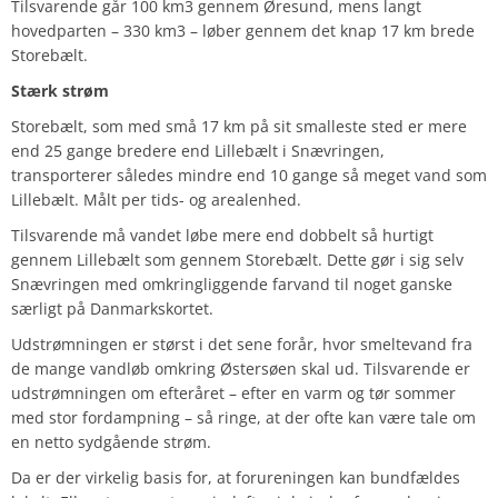
Tilsvarende går 100 km3 gennem Øresund, mens langt
hovedparten – 330 km3 – løber gennem det knap 17 km brede
Storebælt.
Stærk strøm
Storebælt, som med små 17 km på sit smalleste sted er mere
end 25 gange bredere end Lillebælt i Snævringen,
transporterer således mindre end 10 gange så meget vand som
Lillebælt. Målt per tids- og arealenhed.
Tilsvarende må vandet løbe mere end dobbelt så hurtigt
gennem Lillebælt som gennem Storebælt. Dette gør i sig selv
Snævringen med omkringliggende farvand til noget ganske
særligt på Danmarkskortet.
Udstrømningen er størst i det sene forår, hvor smeltevand fra
de mange vandløb omkring Østersøen skal ud. Tilsvarende er
udstrømningen om efteråret – efter en varm og tør sommer
med stor fordampning – så ringe, at der ofte kan være tale om
en netto sydgående strøm.
Da er der virkelig basis for, at forureningen kan bundfældes