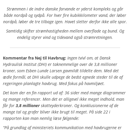
Strømmen i de indre danske farvande er yderst kompleks og går
både nordpå og sydpå. For hver fire kubikkilometer vand, der løber
nordpå, løber de tre tilbage igen. Havet sletter derfor ikke alle spor.
Samtidig skifter strømhastigheden mellem overflade og bund. Og
endelig styrer vind og tidevand også strømretningen.
Kommentar fra
Nej til Havbrug
:
Ingen tvivl om, at Dansk
Hydraulisk Institut (DHI) er taknemmelige over de 3,8 millioner
kroner, som Esben Lunde Larsen gavmildt tildelte dem. Med det
ædle formål, at DHI skulle udpege de bedst egnede steder til de af
regeringen planlagte havbrug. Med fokus på havmiljøet.
Det kom der en fin rapport ud af: 36 sider med mange diagrammer
og mange referencer. Men det er alligevel ikke meget indhold, man
får for
3,8 millioner
skatteyderkroner. Og konklusionerne af de
mange tal og grafer bliver ikke brugt til meget. På side 22 i
rapporten kan man nemlig læse følgende:
“På grundlag af ministeriets kommunikation med havbrugerne er