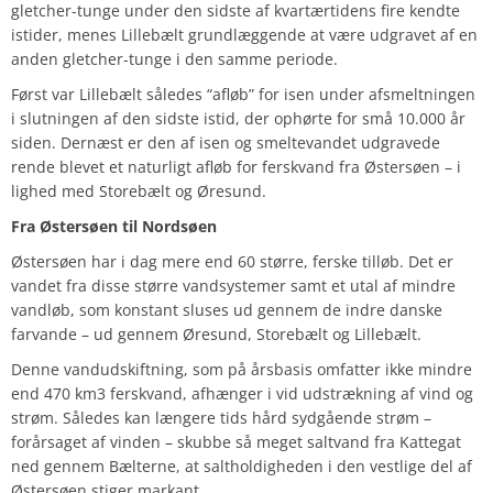
gletcher-tunge under den sidste af kvartærtidens fire kendte
istider, menes Lillebælt grundlæggende at være udgravet af en
anden gletcher-tunge i den samme periode.
Først var Lillebælt således “afløb” for isen under afsmeltningen
i slutningen af den sidste istid, der ophørte for små 10.000 år
siden. Dernæst er den af isen og smeltevandet udgravede
rende blevet et naturligt afløb for ferskvand fra Østersøen – i
lighed med Storebælt og Øresund.
Fra Østersøen til Nordsøen
Østersøen har i dag mere end 60 større, ferske tilløb. Det er
vandet fra disse større vandsystemer samt et utal af mindre
vandløb, som konstant sluses ud gennem de indre danske
farvande – ud gennem Øresund, Storebælt og Lillebælt.
Denne vandudskiftning, som på årsbasis omfatter ikke mindre
end 470 km3 ferskvand, afhænger i vid udstrækning af vind og
strøm. Således kan længere tids hård sydgående strøm –
forårsaget af vinden – skubbe så meget saltvand fra Kattegat
ned gennem Bælterne, at saltholdigheden i den vestlige del af
Østersøen stiger markant.