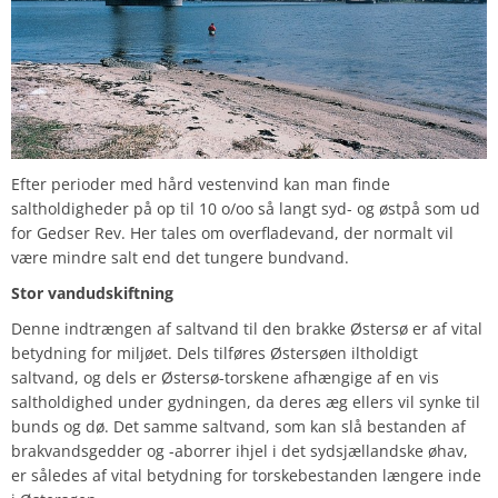
Efter perioder med hård vestenvind kan man finde
saltholdigheder på op til 10 o/oo så langt syd- og østpå som ud
for Gedser Rev. Her tales om overfladevand, der normalt vil
være mindre salt end det tungere bundvand.
Stor vandudskiftning
Denne indtrængen af saltvand til den brakke Østersø er af vital
betydning for miljøet. Dels tilføres Østersøen iltholdigt
saltvand, og dels er Østersø-torskene afhængige af en vis
saltholdighed under gydningen, da deres æg ellers vil synke til
bunds og dø. Det samme saltvand, som kan slå bestanden af
brakvandsgedder og -aborrer ihjel i det sydsjællandske øhav,
er således af vital betydning for torskebestanden længere inde