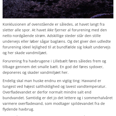
Konklusionen af ovenstående er således, at havet langt fra
sletter alle spor. At havet
ikke
fjerner al forurening med den
netto nordgående strøm. Adskillige steder står den stille
undervejs eller løber sågar baglæns. Og det giver den udledte
forurening ideel lejlighed til at bundfælde sig lokalt undervejs
og her skade vandmiljøet.
Forurening fra havbrugene i Lillebælt føres således frem og
tilbage gennem det smalle bælt. En god del føres sydover,
deponeres og skader vandmiljøet her.
Endelig skal man huske endnu en vigtig ting: Havvand er
tungest ved højest saltholdighed og lavest vandtemperatur.
Overfladevandet er derfor normalt mindre salt end
bundvandet. Samtidig er det jo det lettere og i sommerhalvåret
varmere overfladevand, som modtager spildevandet fra de
flydende havbrug.