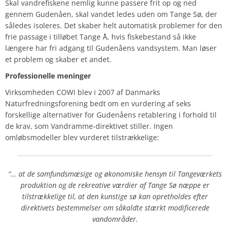
Skal vandrefiskene nemlig kunne passere frit op og ned
gennem Gudenåen, skal vandet ledes uden om Tange Sø, der
således isoleres. Det skaber helt automatisk problemer for den
frie passage i tilløbet Tange Å, hvis fiskebestand så ikke
længere har fri adgang til Gudenåens vandsystem. Man løser
et problem og skaber et andet.
Professionelle meninger
Virksomheden
COWI
blev i 2007 af Danmarks
Naturfredningsforening bedt om en vurdering af seks
forskellige alternativer for Gudenåens retablering i forhold til
de krav, som Vandramme-direktivet stiller. Ingen
omløbsmodeller blev vurderet tilstrækkelige:
“… at de samfundsmæsige og økonomiske hensyn til Tangeværkets
produktion og de rekreative værdier af Tange Sø næppe er
tilstrækkelige til, at den kunstige sø kan opretholdes efter
direktivets bestemmelser om såkaldte stærkt modificerede
vandområder.