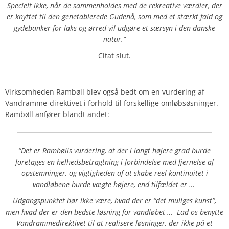
Specielt ikke, når de sammenholdes med de rekreative værdier, der
er knyttet til den genetablerede Gudenå, som med et stærkt fald og
gydebanker for laks og ørred vil udgøre et særsyn i den danske
natur.”
Citat slut.
Virksomheden
Rambøll
blev også bedt om en vurdering af
Vandramme-direktivet i forhold til forskellige omløbsøsninger.
Rambøll anfører blandt andet:
“Det er Rambølls vurdering, at der i langt højere grad burde
foretages en helhedsbetragtning i forbindelse med fjernelse af
opstemninger, og vigtigheden af at skabe reel kontinuitet i
vandløbene burde vægte højere, end tilfældet er …
Udgangspunktet bør ikke være, hvad der er “det muliges kunst”,
men hvad der er den bedste løsning for vandløbet … Lad os benytte
Vandrammedirektivet til at realisere løsninger, der ikke på et