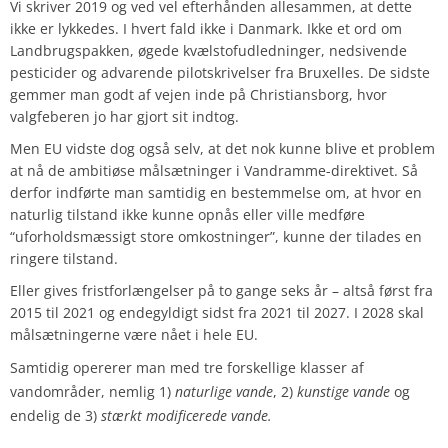
Vi skriver 2019 og ved vel efterhånden allesammen, at dette
ikke er lykkedes. I hvert fald ikke i Danmark. Ikke et ord om
Landbrugspakken, øgede kvælstofudledninger, nedsivende
pesticider og advarende pilotskrivelser fra Bruxelles. De sidste
gemmer man godt af vejen inde på Christiansborg, hvor
valgfeberen jo har gjort sit indtog.
Men EU vidste dog også selv, at det nok kunne blive et problem
at nå de ambitiøse målsætninger i Vandramme-direktivet. Så
derfor indførte man samtidig en bestemmelse om, at hvor en
naturlig tilstand ikke kunne opnås eller ville medføre
“uforholdsmæssigt store omkostninger”, kunne der tilades en
ringere tilstand.
Eller gives fristforlængelser på to gange seks år – altså først fra
2015 til 2021 og endegyldigt sidst fra 2021 til 2027. I 2028 skal
målsætningerne være nået i hele EU.
Samtidig opererer man med tre forskellige klasser af
vandområder, nemlig 1)
naturlige vande
, 2)
kunstige vande
og
endelig de 3)
stærkt modificerede vande
.