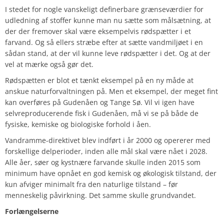
I stedet for nogle vanskeligt definerbare grænseværdier for
udledning af stoffer kunne man nu sætte som målsætning, at
der der fremover skal være eksempelvis rødspætter i et
farvand. Og så ellers stræbe efter at sætte vandmiljøet i en
sådan stand, at der vil kunne leve rødspætter i det. Og at der
vel at mærke også gør det.
Rødspætten er blot et tænkt eksempel på en ny måde at
anskue naturforvaltningen på. Men et eksempel, der meget fint
kan overføres på Gudenåen og Tange Sø. Vil vi igen have
selvreproducerende fisk i Gudenåen, må vi se på både de
fysiske, kemiske og biologiske forhold i åen.
Vandramme-direktivet blev indført i år 2000 og opererer med
forskellige delperioder, inden alle mål skal være nået i 2028.
Alle åer, søer og kystnære farvande skulle inden 2015 som
minimum have opnået en god kemisk og økologisk tilstand, der
kun afviger minimalt fra den naturlige tilstand – før
menneskelig påvirkning. Det samme skulle grundvandet.
Forlængelserne