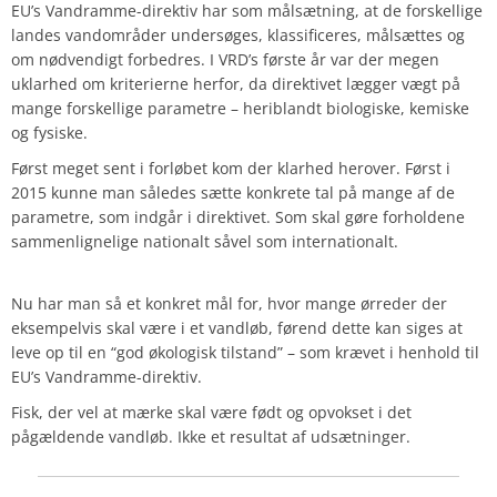
EU’s Vandramme-direktiv har som målsætning, at de forskellige
landes vandområder undersøges, klassificeres, målsættes og
om nødvendigt forbedres. I VRD’s første år var der megen
uklarhed om kriterierne herfor, da direktivet lægger vægt på
mange forskellige parametre – heriblandt biologiske, kemiske
og fysiske.
Først meget sent i forløbet kom der klarhed herover. Først i
2015 kunne man således sætte konkrete tal på mange af de
parametre, som indgår i direktivet. Som skal gøre forholdene
sammenlignelige nationalt såvel som internationalt.
Nu har man så et konkret mål for, hvor mange ørreder der
eksempelvis skal være i et vandløb, førend dette kan siges at
leve op til en “god økologisk tilstand” – som krævet i henhold til
EU’s Vandramme-direktiv.
Fisk, der vel at mærke skal være født og opvokset i det
pågældende vandløb. Ikke et resultat af udsætninger.