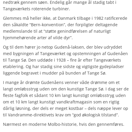
nedtræk gennem søen. Endelig går mange ål stadig tabt i
Tangeværkets roterende turbiner.
Glemmes må heller ikke, at Danmark tilbage i 1982 ratificerede
den såkaldte “Bern-konvention”, der forpligter deltagende
medlemslande til at
“støtte genindførelsen af naturligt
hjemmehørende arter af vilde dyr”
.
Og til dem hører jo netop Gudenå-laksen, der blev udryddet
med bygningen af Tangeværket og opstemningen af Gudenåen
til Tange Sø. Den uddøde i 1928 – fire år efter Tangeværkets
etablering. Og har stadig sine sidste og vigtigste gydepladser
liggende begravet i mudder på bunden af Tange Sø.
I mange år drømte Gudenåens venner våde drømme om et
langt omløbsstryg uden om den kunstige Tange Sø. I dag ser de
fleste fagfolk et sådant 10 km langt kunstigt omløbsstryg uden
om et 10 km langt kunstigt vandkraftmagasin som en rigtig
dårlig løsning, der dels er meget kostbar – dels næppe lever op
til Vandramme-direktivets krav om “god økologisk tilstand”.
Nærmest en moderne Molbo-historie, hvis den gennemføres.