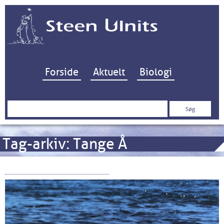
Hop til indhold
Forside
Aktuelt
Biologi
Søg
efter:
Tag-arkiv:
Tange Å
Vandramme-direktivet