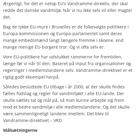
Ærgerligt, for det er netop EU’s Vandramme-direktiv, der skal
redde det danske vandmiljø. Når vi nu ikke selv vil eller magter
det.
Bag de tykke EU-mure i Bruxelles er de folkevalgte politikere i
Europa-kommissionen og Europa-parlamentet samt deres
mange embedsmænd langt længere fremme i skoene, end
mange menige EU-borgere tror. Og vi ofte selv er.
Vore EU-politikere har udstukket rammerne for fremtiden,
længe før vi når til den. Baseret på input fra organisationer og
regeringer i medlemslandene selv. Vandramme-direktivet er et
rigtig godt eksempel herpå.
Således besluttede EU tilbage i år 2000, at der skulle findes
fælles fodslag og regler for vandmiljøet i alle EU-lande. Der
skulle sættes tal og mål på, så man kunne arbejde sig frem
mod et bedre vandmiljø i alle medlemslandene. Og det skulle
være sammenligneligt landene imellem. Det blev til
Vandramme-direktivet –
VRD
.
Målsætningerne