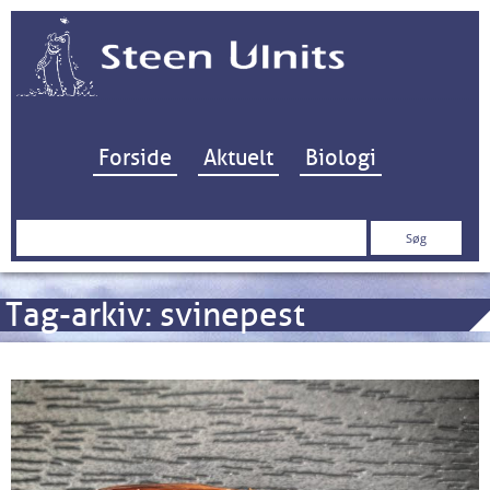
Hop til indhold
Forside
Aktuelt
Biologi
Søg
efter:
Tag-arkiv:
svinepest
Svinevirus i Limfjordsmuslinger