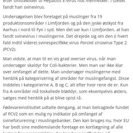
efter smittekilder til Hepatitis E-virus hos mennesker. I stedet
fandt han svinevirus.
Undersøgelsen blev foretaget på muslinger fra 19
produktionsområder i Limfjorden og på den jyske østkyst fra
Aarhus i nord til Fyn i syd. Men det var kun i Limfjorden, at han
fandt svinevirus i muslingerne. Det drejede sig om den (i hvert
fald indtil videre) svinespecifikke virus
Porcint circovirus
Type 2
(PCV2).
Man vidste, at man til en vis grad overser virus, når man
undersøger skaldyr for Coli-bakterier. Men man var ikke klar
over omfanget af dette. Man undersøger muslingerne med
henblik på kategorisering af områder for muslingefangst. Disse
inddeles i kategorierne A, B og C, alt efter hvor rene de er. Kun
fra A-områder må toskallede bløddyr, som eksempelvis østers,
sælges med henblik på at blive spist rå.
Fødevareinstituttet udtalte dengang, at man betragtede fundet
af PCV2 som en mulig ny indikator på omfanget af
svineforurening i muslingebanker. Den kan bruges nu, hvor EU
har bedt sine medlemslande foretage en kortlægning af alle