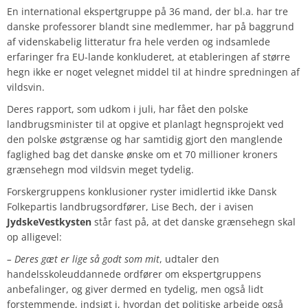
En international ekspertgruppe på 36 mand, der bl.a. har tre
danske professorer blandt sine medlemmer, har på baggrund
af vidensk
abelig litteratur fra hele verden og indsamlede
erfaringer fra EU-lande konkluderet, at etableringen af større
hegn ikke er noget velegnet middel til at hindre spredningen af
vildsvin.
Deres rapport, som udkom i juli, har fået den polske
landbrugsminister til at opgive et planlagt hegnsprojekt ved
den polske østgrænse og har samtidig gjort den manglende
faglighed bag det danske ønske om et 70 millioner kroners
grænsehegn mod vildsvin meget tydelig.
Forskergruppens konklusioner ryster imidlertid ikke Dansk
Folkepartis landbrugsordfører, Lise Bech, der i avisen
JydskeVestkysten
står fast på, at det danske grænsehegn skal
op alligevel:
– Deres gæt er lige så godt som mit
, udtaler den
handelsskoleuddannede ordfører om ekspertgruppens
anbefalinger, og giver dermed en tydelig, men også lidt
forstemmende, indsigt i, hvordan det politiske arbejde også