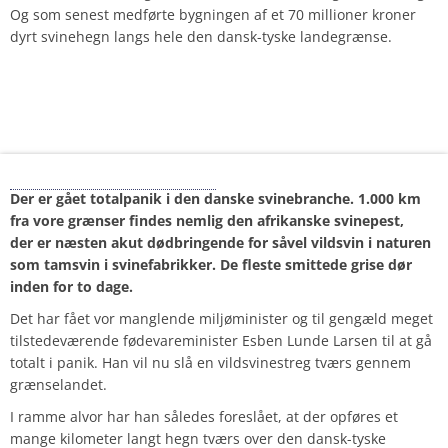
Og som senest medførte bygningen af et 70 millioner kroner
dyrt svinehegn langs hele den dansk-tyske landegrænse.
Vildsvinene kommer…
Der er gået totalpanik i den danske svinebranche. 1.000 km
fra vore grænser findes nemlig den afrikanske svinepest,
der er næsten akut dødbringende for såvel vildsvin i naturen
som tamsvin i svinefabrikker. De fleste smittede grise dør
inden for to dage.
Det har fået vor manglende miljøminister og til gengæld meget
tilstedeværende fødevareminister Esben Lunde Larsen til at gå
totalt i panik. Han vil nu slå en vildsvinestreg tværs gennem
grænselandet.
I ramme alvor har han således foreslået, at der opføres et
mange kilometer langt hegn tværs over den dansk-tyske