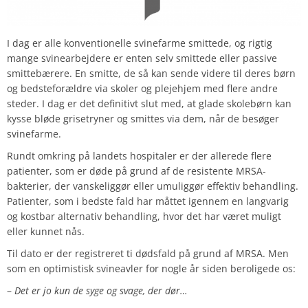
I dag er alle konventionelle svinefarme smittede, og rigtig
mange svinearbejdere er enten selv smittede eller passive
smittebærere. En smitte, de så kan sende videre til deres børn
og bedsteforældre via skoler og plejehjem med flere andre
steder. I dag er det definitivt slut med, at glade skolebørn kan
kysse bløde grisetryner og smittes via dem, når de besøger
svinefarme.
Rundt omkring på landets hospitaler er der allerede flere
patienter, som er døde på grund af de resistente MRSA-
bakterier, der vanskeliggør eller umuliggør effektiv behandling.
Patienter, som i bedste fald har måttet igennem en langvarig
og kostbar alternativ behandling, hvor det har været muligt
eller kunnet nås.
Til dato er der registreret ti dødsfald på grund af MRSA. Men
som en optimistisk svineavler for nogle år siden beroligede os:
–
Det er jo kun de syge og svage, der dør…