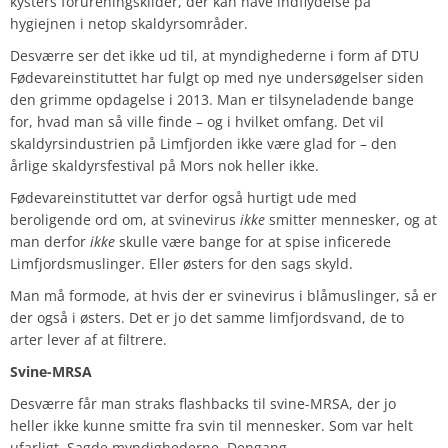
kysters forureningskilder, der kan have indflydelse på
hygiejnen i netop skaldyrsområder.
Desværre ser det ikke ud til, at myndighederne i form af DTU
Fødevareinstituttet har fulgt op med nye undersøgelser siden
den grimme opdagelse i 2013. Man er tilsyneladende bange
for, hvad man så ville finde – og i hvilket omfang. Det vil
skaldyrsindustrien på Limfjorden ikke være glad for – den
årlige skaldyrsfestival på Mors nok heller ikke.
Fødevareinstituttet var derfor også hurtigt ude med
beroligende ord om, at svinevirus
ikke
smitter mennesker, og at
man derfor
ikke
skulle være bange for at spise inficerede
Limfjordsmuslinger. Eller østers for den sags skyld.
Man må formode, at hvis der er svinevirus i blåmuslinger, så er
der også i østers. Det er jo det samme limfjordsvand, de to
arter lever af at filtrere.
Svine-MRSA
Desværre får man straks flashbacks til svine-MRSA, der jo
heller ikke kunne smitte fra svin til mennesker. Som var helt
ufarligt. Sagde myndighederne. Dengang.