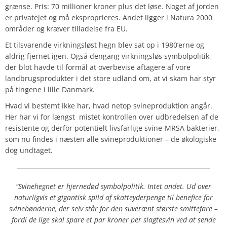
grænse. Pris: 70 millioner kroner plus det løse. Noget af jorden
er privatejet og må eksproprieres. Andet ligger i Natura 2000
områder og kræver tilladelse fra EU.
Et tilsvarende virkningsløst hegn blev sat op i 1980’erne og
aldrig fjernet igen. Også dengang virkningsløs symbolpolitik,
der blot havde til formål at overbevise aftagere af vore
landbrugsprodukter i det store udland om, at vi skam har styr
på tingene i lille Danmark.
Hvad vi bestemt ikke har, hvad netop svineproduktion angår.
Her har vi for længst mistet kontrollen over udbredelsen af de
resistente og derfor potentielt livsfarlige svine-MRSA bakterier,
som nu findes i næsten alle svineproduktioner – de økologiske
dog undtaget.
“Svinehegnet er hjernedød symbolpolitik. Intet andet. Ud over
naturligvis et gigantisk spild af skatteyderpenge til benefice for
svinebønderne, der selv står for den suverænt største smittefare –
fordi de lige skal spare et par kroner per slagtesvin ved at sende