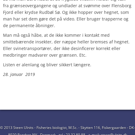
fra grænseovergangene og undlader at svømme over Flensborg
Fjord eller krydse Rudbøl Sø. Og ikke hopper over hegnet, som
man har set dem gøre det på video. Eller bruger trapperne og
de permanente åbninger.
Man må også håbe, at de ikke kommer i kontakt med
smittebærende insekter, der næppe heller bremses af hegnet.
Eller svinetransportører, der ikke desinficerer korrekt eller
medbringer madvarer over grænsen. Etc.
Listen er alenlang og bliver sikkert længere.
28. januar 2019
© 2013 Steen Ulnits - Fisheries biologist, M.Sc. - Skytten 116, Fiskergaarden - DK-
8920 Randers NV - Denmark - tel.: 23 32 89 88 - e-mail: steen@ulnits.dk