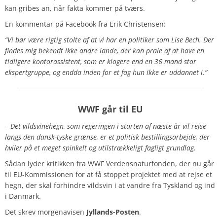
kan gribes an, når fakta kommer på tværs.
En kommentar på Facebook fra Erik Christensen:
“Vi bør være rigtig stolte af at vi har en politiker som Lise Bech. Der
findes mig bekendt ikke andre lande, der kan prale af at have en
tidligere kontorassistent, som er klogere end en 36 mand stor
ekspertgruppe, og endda inden for et fag hun ikke er uddannet i.”
WWF går til EU
– Det vildsvinehegn, som regeringen i starten af næste år vil rejse
langs den dansk-tyske grænse, er et politisk bestillingsarbejde, der
hviler på et meget spinkelt og utilstrækkeligt fagligt grundlag.
Sådan lyder kritikken fra WWF Verdensnaturfonden, der nu går
til EU-Kommissionen for at få stoppet projektet med at rejse et
hegn, der skal forhindre vildsvin i at vandre fra Tyskland og ind
i Danmark.
Det skrev morgenavisen
Jyllands-Posten
.