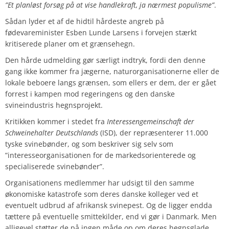
”Et planløst forsøg på at vise handlekraft, ja nærmest populisme”
.
Sådan lyder et af de hidtil hårdeste angreb på
fødevareminister Esben Lunde Larsens i forvejen stærkt
kritiserede planer om et grænsehegn.
Den hårde udmelding gør særligt indtryk, fordi den denne
gang ikke kommer fra jægerne, naturorganisationerne eller de
lokale beboere langs grænsen, som ellers er dem, der er gået
forrest i kampen mod regeringens og den danske
svineindustris hegnsprojekt.
Kritikken kommer i stedet fra
Interessengemeinschaft der
Schweinehalter Deutschlands
(ISD), der repræsenterer 11.000
tyske svinebønder, og som beskriver sig selv som
”interesseorganisationen for de markedsorienterede og
specialiserede svinebønder”.
Organisationens medlemmer har udsigt til den samme
økonomiske katastrofe som deres danske kolleger ved et
eventuelt udbrud af afrikansk svinepest. Og de ligger endda
tættere på eventuelle smittekilder, end vi gør i Danmark. Men
alligevel støtter de på ingen måde op om deres hegnsglade