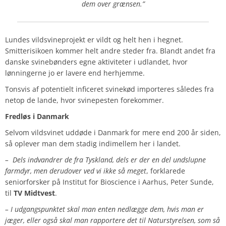
dem over grænsen.”
Lundes vildsvineprojekt er vildt og helt hen i hegnet.
Smitterisikoen kommer helt andre steder fra. Blandt andet fra
danske svinebønders egne aktiviteter i udlandet, hvor
lønningerne jo er lavere end herhjemme.
Tonsvis af potentielt inficeret svinekød importeres således fra
netop de lande, hvor svinepesten forekommer.
Fredløs i Danmark
Selvom vildsvinet uddøde i Danmark for mere end 200 år siden,
så oplever man dem stadig indimellem her i landet.
– Dels indvandrer de fra Tyskland, dels er der en del undslupne
farmdyr, men derudover ved vi ikke så meget
, forklarede
seniorforsker på Institut for Bioscience i Aarhus, Peter Sunde,
til
TV Midtvest
.
– I udgangspunktet skal man enten nedlægge dem, hvis man er
jæger, eller også skal man rapportere det til Naturstyrelsen, som så