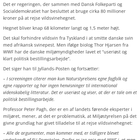
Det er regeringen, der sammen med Dansk Folkeparti og
Socialdemokratiet har besluttet at bruge cirka 80 millioner
kroner på at rejse vildsvinehegnet.
Hegnet bliver knap 68 kilometer langt og 1,5 meter højt.
Det skal forhindre vildsvin fra Tyskland i at smitte danske svin
med afrikansk svinepest. Men ifølge biolog Thor Hjarsen fra
WWF har de danske miljømyndigheder lavet et “useriøst og
klart politisk bestillingsarbejde”.
Det siger han til Jyllands-Posten og fortsætter:
– I screeningen citerer man kun Naturstyrelsens egne fagfolk og
egne rapporter og har ingen henvisninger til international
videnskabelig litteratur. Det er useriøst og viser, at der er tale om et
politisk bestillingsarbejde.
Professor Peter Pagh, der er en af landets førende eksperter i
miljøret, mener, at det er problematisk, at Miljøstyrelsen på det
givne grundlag har givet tilladelse til at rejse vildsvinehegnet:
– Alle de argumenter, man kommer med, er tidligere blevet
underkendt af EU-Domstolen. Derfor er jeg enig med WWF i, at man