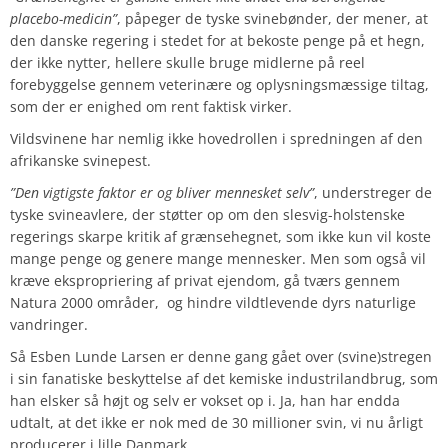
placebo-medicin”
, påpeger de tyske svinebønder, der mener, at
den danske regering i stedet for at bekoste penge på et hegn,
der ikke nytter, hellere skulle bruge midlerne på reel
forebyggelse gennem veterinære og oplysningsmæssige tiltag,
som der er enighed om rent faktisk virker.
Vildsvinene har nemlig ikke hovedrollen i spredningen af den
afrikanske svinepest.
”Den vigtigste faktor er og bliver mennesket selv”
, understreger de
tyske svineavlere, der støtter op om den slesvig-holstenske
regerings skarpe kritik af grænsehegnet, som ikke kun vil koste
mange penge og genere mange mennesker. Men som også vil
kræve ekspropriering af privat ejendom, gå tværs gennem
Natura 2000 områder, og hindre vildtlevende dyrs naturlige
vandringer.
Så Esben Lunde Larsen er denne gang gået over (svine)stregen
i sin fanatiske beskyttelse af det kemiske industrilandbrug, som
han elsker så højt og selv er vokset op i. Ja, han har endda
udtalt, at det ikke er nok med de 30 millioner svin, vi nu årligt
producerer i lille Danmark.