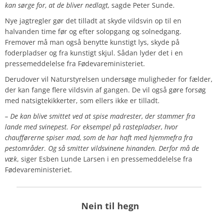
kan sørge for, at de bliver nedlagt,
sagde Peter Sunde.
Nye jagtregler gør det tilladt at skyde vildsvin op til en
halvanden time før og efter solopgang og solnedgang.
Fremover må man også benytte kunstigt lys, skyde på
foderpladser og fra kunstigt skjul. Sådan lyder det i en
pressemeddelelse fra Fødevareministeriet.
Derudover vil Naturstyrelsen undersøge muligheder for fælder,
der kan fange flere vildsvin af gangen. De vil også gøre forsøg
med natsigtekikkerter, som ellers ikke er tilladt.
– De kan blive smittet ved at spise madrester, der stammer fra
lande med svinepest. For eksempel på rastepladser, hvor
chaufførerne spiser mad, som de har haft med hjemmefra fra
pestområder. Og så smitter vildsvinene hinanden. Derfor må de
væk
, siger Esben Lunde Larsen i en pressemeddelelse fra
Fødevareministeriet.
Nein til hegn