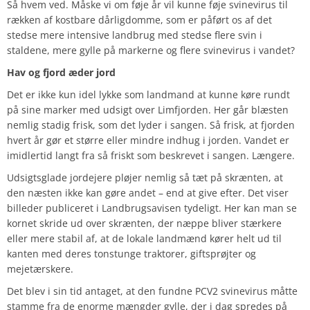
Så hvem ved. Måske vi om føje år vil kunne føje svinevirus til
rækken af kostbare dårligdomme, som er påført os af det
stedse mere intensive landbrug med stedse flere svin i
staldene, mere gylle på markerne og flere svinevirus i vandet?
Hav og fjord æder jord
Det er ikke kun idel lykke som landmand at kunne køre rundt
på sine marker med udsigt over Limfjorden. Her går blæsten
nemlig stadig frisk, som det lyder i sangen. Så frisk, at fjorden
hvert år gør et større eller mindre indhug i jorden. Vandet er
imidlertid langt fra så friskt som beskrevet i sangen. Længere.
Udsigtsglade jordejere pløjer nemlig så tæt på skrænten, at
den næsten ikke kan gøre andet – end at give efter. Det viser
billeder publiceret i Landbrugsavisen tydeligt. Her kan man se
kornet skride ud over skrænten, der næppe bliver stærkere
eller mere stabil af, at de lokale landmænd kører helt ud til
kanten med deres tonstunge traktorer, giftsprøjter og
mejetærskere.
Det blev i sin tid antaget, at den fundne PCV2 svinevirus måtte
stamme fra de enorme mængder gylle, der i dag spredes på