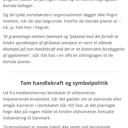
danske kolleger.
Og de tyske svinebønders organisationen lægger ikke fingre
imellem, når de skal begrunde, hvorfor de danske planer er –
nå, ja, helt hen i hegnet:
”Et grænsehegn mellem Danmark og Tyskland med det formål at
hindre spredningen af afrikansk svinepest er mere et slående
eksempel på tom handlekraft end det er en konstruktiv forebyggelse
af sygdommen”
, slår ISN fast i en officiel stillingtagen til de
danske planer.
Tom handlekraft og symbolpolitik
Ud fra medlemmernes kendskab til vildsvinenes
imponerende kreativitet, når det gælder om at overvinde eller
omgås barrierer i landskabet slår ISD fast, at det planlagte
hegn ikke på nogen måde vil hindre vildsvinenes fortsatte
indvandring til Danmark.
”Grænsehegnet er ganske enkelt ikke andet end beroligende