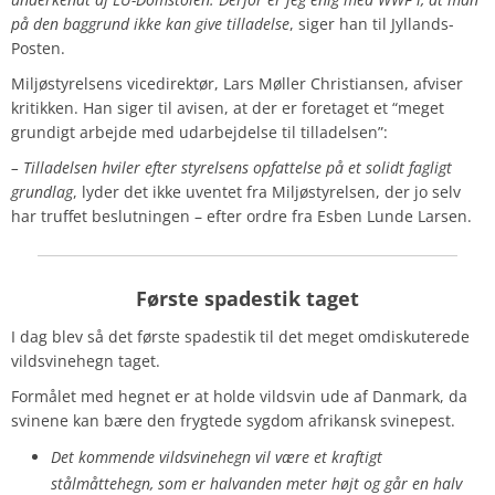
på den baggrund ikke kan give tilladelse
, siger han til Jyllands-
Posten.
Miljøstyrelsens vicedirektør, Lars Møller Christiansen, afviser
kritikken. Han siger til avisen, at der er foretaget et “meget
grundigt arbejde med udarbejdelse til tilladelsen”:
– Tilladelsen hviler efter styrelsens opfattelse på et solidt fagligt
grundlag
, lyder det ikke uventet fra Miljøstyrelsen, der jo selv
har truffet beslutningen – efter ordre fra Esben Lunde Larsen.
Første spadestik taget
I dag blev så det første spadestik til det meget omdiskuterede
vildsvinehegn taget.
Formålet med hegnet er at holde vildsvin ude af Danmark, da
svinene kan bære den frygtede sygdom afrikansk svinepest.
Det kommende vildsvinehegn vil være et kraftigt
stålmåttehegn, som er halvanden meter højt og går en halv