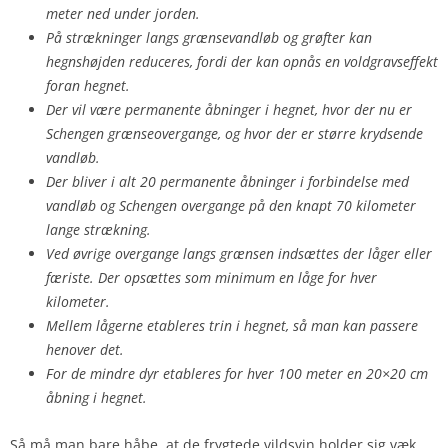
meter ned under jorden.
På strækninger langs grænsevandløb og grøfter kan
hegnshøjden reduceres, fordi der kan opnås en voldgravseffekt
foran hegnet.
Der vil være permanente åbninger i hegnet, hvor der nu er
Schengen grænseovergange, og hvor der er større krydsende
vandløb.
Der bliver i alt 20 permanente åbninger i forbindelse med
vandløb og Schengen overgange på den knapt 70 kilometer
lange strækning.
Ved øvrige overgange langs grænsen indsættes der låger eller
færiste. Der opsættes som minimum en låge for hver
kilometer.
Mellem lågerne etableres trin i hegnet, så man kan passere
henover det.
For de mindre dyr etableres for hver 100 meter en 20×20 cm
åbning i hegnet.
Så må man bare håbe, at de frygtede vildsvin holder sig væk