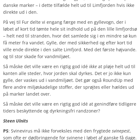
danske marker – i dette tilfælde helt ud til Limfjorden hvis ikke
direkte ud i den.
På vej til Fur delte vi engang færge med en gyllevogn, der i
løbet af kort tid tømte hele sit indhold ud på den lille limfjordsø
– helt ned til stranden, hvor det samlede sig i en mindre sø kun
få meter fra vandet. Gylle, der med sikkerhed og efter kort tid
ville ende direkte i den salte Limfjord. Med det første højvande.
og til stor skade for vandmiljøet.
Så måske det ville være en rigtig god idé
ikke
at pløje helt ud til
kanten alle steder, hvor jorden skal dyrkes. Det er jo ikke kun
gylle, der vaskes ud i vandmiljøet. Det gør også RoundUp med
flere andre miljøskadelige stoffer, der sprøjtes eller hældes ud
på marker landet over.
Så måske det ville være en rigtig god idé at genindføre tidligere
tiders beskyttende og dyrkningsfri randzoner?
Steen Ulnits
PS
: Svinevirus må ikke forveksles med den frygtede
svinepest
,
som ofte er dødbringende for svinene i løbet af ganske få dage.