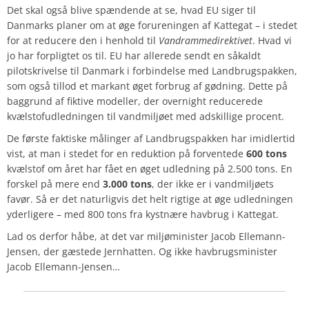
Det skal også blive spændende at se, hvad
EU
siger til
Danmarks planer om at øge forureningen af Kattegat – i stedet
for at reducere den i henhold til
Vandrammedirektivet
. Hvad vi
jo har forpligtet os til. EU har allerede sendt en såkaldt
pilotskrivelse
til Danmark i forbindelse med Landbrugspakken,
som også tillod et markant øget forbrug af gødning. Dette på
baggrund af fiktive modeller, der overnight reducerede
kvælstofudledningen til vandmiljøet med adskillige procent.
De første faktiske målinger af Landbrugspakken har imidlertid
vist, at man i stedet for en reduktion på forventede
600 tons
kvælstof om året har fået en
øget
udledning på
2.500
tons. En
forskel på mere end
3.000 tons
, der
ikke
er i vandmiljøets
favør. Så er det naturligvis det helt rigtige at øge udledningen
yderligere – med 800 tons fra kystnære havbrug i Kattegat.
Lad os derfor håbe, at det var miljøminister Jacob Ellemann-
Jensen, der gæstede Jernhatten. Og ikke havbrugsminister
Jacob Ellemann-Jensen…