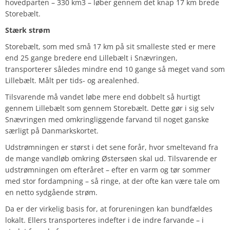
hovedparten – 330 km3 – løber gennem det knap 17 km brede
Storebælt.
Stærk strøm
Storebælt, som med små 17 km på sit smalleste sted er mere
end 25 gange bredere end Lillebælt i Snævringen,
transporterer således mindre end 10 gange så meget vand som
Lillebælt. Målt per tids- og arealenhed.
Tilsvarende må vandet løbe mere end dobbelt så hurtigt
gennem Lillebælt som gennem Storebælt. Dette gør i sig selv
Snævringen med omkringliggende farvand til noget ganske
særligt på Danmarkskortet.
Udstrømningen er størst i det sene forår, hvor smeltevand fra
de mange vandløb omkring Østersøen skal ud. Tilsvarende er
udstrømningen om efteråret – efter en varm og tør sommer
med stor fordampning – så ringe, at der ofte kan være tale om
en netto sydgående strøm.
Da er der virkelig basis for, at forureningen kan bundfældes
lokalt. Ellers transporteres indefter i de indre farvande – i