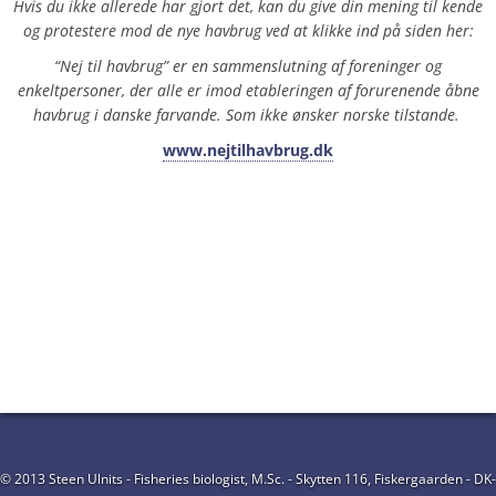
Hvis du ikke allerede har gjort det, kan du give din mening til kende
og protestere mod de nye havbrug ved at klikke ind på siden her:
“Nej til havbrug” er en sammenslutning af foreninger og
enkeltpersoner, der alle er imod etableringen af forurenende åbne
havbrug i danske farvande. Som ikke ønsker norske tilstande.
www.nejtilhavbrug.dk
© 2013 Steen Ulnits - Fisheries biologist, M.Sc. - Skytten 116, Fiskergaarden - DK-