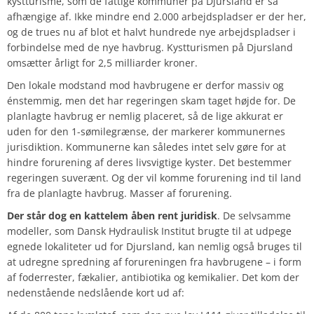
kystturisme, som de fattige kommuner på Djursland er så
afhængige af. Ikke mindre end
2.000
arbejdspladser er der her,
og de trues nu af blot et halvt hundrede nye arbejdspladser i
forbindelse med de nye havbrug. Kystturismen på Djursland
omsætter årligt for
2,5 milliarder
kroner.
Den lokale modstand mod havbrugene er derfor massiv og
énstemmig, men det har regeringen skam taget højde for. De
planlagte havbrug er nemlig placeret, så de lige akkurat er
uden for den 1-sømilegrænse, der markerer kommunernes
jurisdiktion. Kommunerne kan således intet selv gøre for at
hindre forurening af deres livsvigtige kyster. Det bestemmer
regeringen suverænt. Og der vil komme forurening ind til land
fra de planlagte havbrug. Masser af forurening.
Der står dog en kattelem åben rent juridisk
. De selvsamme
modeller, som
Dansk Hydraulisk Institut
brugte til at udpege
egnede lokaliteter ud for Djursland, kan nemlig også bruges til
at udregne spredning af forureningen fra havbrugene – i form
af foderrester, fækalier, antibiotika og kemikalier. Det kom der
nedenstående nedslående kort ud af: