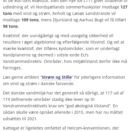
Af de 800 tons kvælstof, som den nye lov L111 giver tilladelse til
udledning af, vil Nordsjællands sommerhuskyster modtage
127
tons
med vind og strøm. Anholt og Læsøs sandstrande vil
modtage
109
tons
, mens Djursland og Aarhus Bugt vil få tilført
98
tons
.
Kvælstof, der uundgåeligt og med usvigelig sikkerhed vil
resultere i øget algeblomst og efterfølgende iltsvind. Og vel at
mærke kvælstof, der tilføres kystområder, som er underlagt
Vandplanerne og dermed i sidste ende EU’s
Vandrammedirektiv. Områder, hvis miljøtilstand derfor
ikke
må
forringes.
Læs gerne artiklen “
Strøm og Stille
” for yderligere information
om vind og strøm i danske farvande.
Det danske vandmiljø har det generelt så dårligt, at
117
ud af
119
definerede områder stadig ikke lever op til
Vandrammedirektivets krav om “god økologisk tilstand”. En
sådan skulle være opnået allerede i 2015, men har nu måttet
udsættes til 2021.
Kattegat er ligeledes omfattet af
Helcom-konventionen
, der