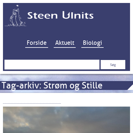
Hop til indhold
Forside
Aktuelt
Biologi
Søg
efter:
Tag-arkiv:
Strøm og Stille
Kampen om Kattegat