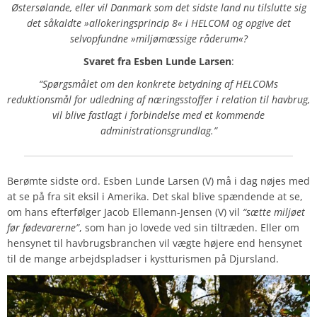
Østersølande, eller vil Danmark som det sidste land nu tilslutte sig
det såkaldte »allokeringsprincip 8« i HELCOM og opgive det
selvopfundne »miljømæssige råderum«?
Svaret
fra Esben Lunde Larsen
:
“Spørgsmålet om den konkrete betydning af HELCOMs
reduktionsmål for udledning af næringsstoffer i relation til havbrug,
vil blive fastlagt i forbindelse med et kommende
administrationsgrundlag.”
Berømte sidste ord. Esben Lunde Larsen (V) må i dag nøjes med
at se på fra sit eksil i Amerika. Det skal blive spændende at se,
om hans efterfølger Jacob Ellemann-Jensen (V) vil
“sætte miljøet
før fødevarerne”
, som han jo lovede ved sin tiltræden. Eller om
hensynet til havbrugsbranchen vil vægte højere end hensynet
til de mange arbejdspladser i kystturismen på Djursland.