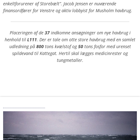
enkeltforurener af Storebælt”. Jacob Jensen er nuværende
finansordfører for Venstre og aktiv lobbyist for Musholm havbrug.
Placeringen af de
37
indkomne ansøgninger om nye havbrug i
henhold til
L111
.
Der er tale om otte store havbrug med en samlet
udledning på
800
tons kvælstof og
50
tons fosfor med urenset
spildevand til Kattegat. Hertil skal lægges medicinrester og
tungmetaller.
Strøm og Stille