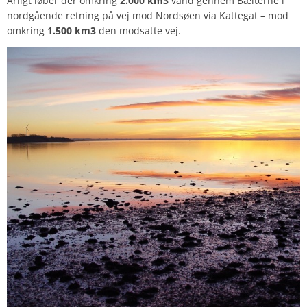
Årligt løber der omkring
2.000 km3
vand gennem Bælterne i
nordgående retning på vej mod Nordsøen via Kattegat – mod
omkring
1.500 km3
den modsatte vej.