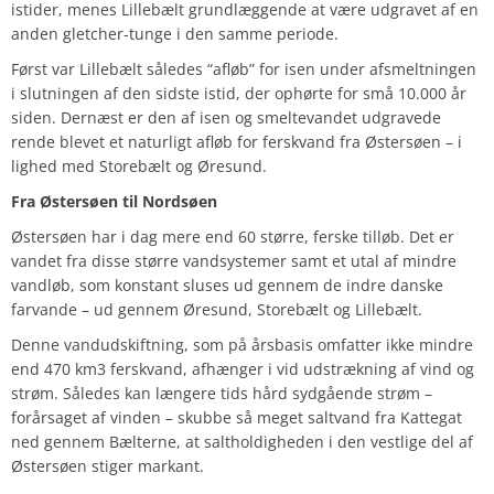
istider, menes Lillebælt grundlæggende at være udgravet af en
anden gletcher-tunge i den samme periode.
Først var Lillebælt således “afløb” for isen under afsmeltningen
i slutningen af den sidste istid, der ophørte for små 10.000 år
siden. Dernæst er den af isen og smeltevandet udgravede
rende blevet et naturligt afløb for ferskvand fra Østersøen – i
lighed med Storebælt og Øresund.
Fra Østersøen til Nordsøen
Østersøen har i dag mere end 60 større, ferske tilløb. Det er
vandet fra disse større vandsystemer samt et utal af mindre
vandløb, som konstant sluses ud gennem de indre danske
farvande – ud gennem Øresund, Storebælt og Lillebælt.
Denne vandudskiftning, som på årsbasis omfatter ikke mindre
end 470 km3 ferskvand, afhænger i vid udstrækning af vind og
strøm. Således kan længere tids hård sydgående strøm –
forårsaget af vinden – skubbe så meget saltvand fra Kattegat
ned gennem Bælterne, at saltholdigheden i den vestlige del af
Østersøen stiger markant.