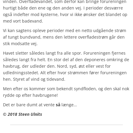
vinden. Overfladevandet, som derfor kan bringe forureningen
hurtigt både den ene og den anden vej. I perioder desværre
også indefter mod kysterne, hvor vi ikke ønsker det blandet op
med vort badevand.
Vi kan sagtens opleve perioder med en netto udgående strøm
af tungt bundvand, mens den lettere overfladestrøm går den
stik modsatte vej.
Havet sletter således langt fra alle spor. Forureningen fjernes
således langt fra helt. En stor del af den deponeres omkring de
havbrug, der udleder den. Nord, syd, øst eller vest for
udledningsstedet. Alt efter hvor strømmen fører forureningen
hen. Styret af vind og tidevand.
Men efter os kommer som bekendt syndfloden, og den skal nok
rydde op efter havbrugene!
Det er bare dumt at vente
så
længe…
© 2018 Steen Ulnits