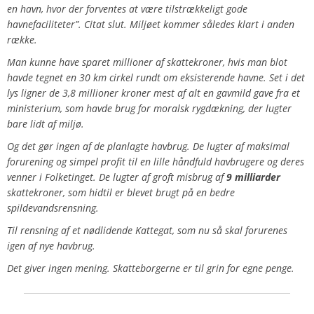
en havn, hvor der forventes at være tilstrækkeligt gode
havnefaciliteter”
. Citat slut. Miljøet kommer således klart i anden
række.
Man kunne have sparet millioner af skattekroner, hvis man blot
havde tegnet en 30 km cirkel rundt om eksisterende havne. Set i det
lys ligner de 3,8 millioner kroner mest af alt en gavmild gave fra et
ministerium, som havde brug for moralsk rygdækning, der lugter
bare lidt af miljø.
Og det gør ingen af de planlagte havbrug. De lugter af maksimal
forurening og simpel profit til en lille håndfuld havbrugere og deres
venner i Folketinget. De lugter af groft misbrug af
9 milliarder
skattekroner, som hidtil er blevet brugt på en bedre
spildevandsrensning.
Til rensning af et nødlidende Kattegat, som nu så skal forurenes
igen af nye havbrug.
Det giver ingen mening. Skatteborgerne er til grin for egne penge.