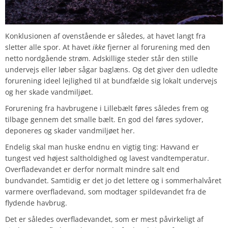
Konklusionen af ovenstående er således, at havet langt fra
sletter alle spor. At havet
ikke
fjerner al forurening med den
netto nordgående strøm. Adskillige steder står den stille
undervejs eller løber sågar baglæns. Og det giver den udledte
forurening ideel lejlighed til at bundfælde sig lokalt undervejs
og her skade vandmiljøet.
Forurening fra havbrugene i Lillebælt føres således frem og
tilbage gennem det smalle bælt. En god del føres sydover,
deponeres og skader vandmiljøet her.
Endelig skal man huske endnu en vigtig ting: Havvand er
tungest ved højest saltholdighed og lavest vandtemperatur.
Overfladevandet er derfor normalt mindre salt end
bundvandet. Samtidig er det jo det lettere og i sommerhalvåret
varmere overfladevand, som modtager spildevandet fra de
flydende havbrug.
Det er således overfladevandet, som er mest påvirkeligt af