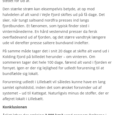
stedet for ud af.
Den stærke strøm kan eksempelvis betyde, at op mod
halvdelen af alt vand i Vejle Fjord skiftes ud på få dage. Det
sker, når tungt saltvand nordfra presses ind langs
fjordbunden. Et fænomen, som typisk finder sted i
vintermånederne. En hård vestenvind presser da fersk
overfladevand ud af fjorden, og det større vandtryk længere
ude vil derefter presse saltere bundvand indefter.
På samme måde tager det i snit 20 dage at skifte alt vand ud i
Kolding Fjord på billedet herunder – om vinteren. Om
sommeren tager det hele 100 dage, førend alt vand i fjorden er
fornyet. Igen er der rig lejlighed for udledt forurening til at
bundfælde sig lokalt.
Forurening udledt i Lillebælt vil således kunne have en lang
samlet opholdstid, inden det som ønsket forsvinder ud af
systemet – ud til Kattegat. Naturligvis minus de stoffer, der er
aflejret lokalt i Lillebælt.
Konklusionen