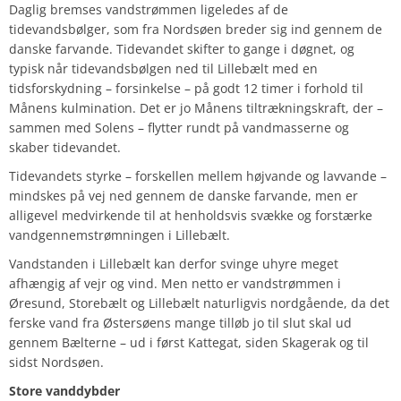
Daglig bremses vandstrømmen ligeledes af de
tidevandsbølger, som fra Nordsøen breder sig ind gennem de
danske farvande. Tidevandet skifter to gange i døgnet, og
typisk når tidevandsbølgen ned til Lillebælt med en
tidsforskydning – forsinkelse – på godt 12 timer i forhold til
Månens kulmination. Det er jo Månens tiltrækningskraft, der –
sammen med Solens – flytter rundt på vandmasserne og
skaber tidevandet.
Tidevandets styrke – forskellen mellem højvande og lavvande –
mindskes på vej ned gennem de danske farvande, men er
alligevel medvirkende til at henholdsvis svække og forstærke
vandgennemstrømningen i Lillebælt.
Vandstanden i Lillebælt kan derfor svinge uhyre meget
afhængig af vejr og vind. Men netto er vandstrømmen i
Øresund, Storebælt og Lillebælt naturligvis nordgående, da det
ferske vand fra Østersøens mange tilløb jo til slut skal ud
gennem Bælterne – ud i først Kattegat, siden Skagerak og til
sidst Nordsøen.
Store vanddybder