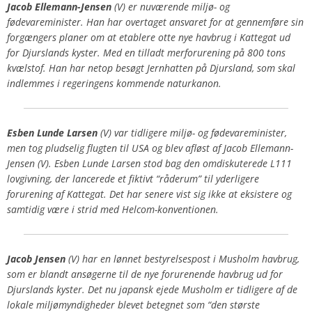
Jacob Ellemann-Jensen
(V) er nuværende miljø- og
fødevareminister. Han har overtaget ansvaret for at gennemføre sin
forgængers planer om at etablere otte nye havbrug i Kattegat ud
for Djurslands kyster. Med en tilladt merforurening på 800 tons
kvælstof. Han har netop besøgt Jernhatten på Djursland, som skal
indlemmes i regeringens kommende naturkanon.
Esben Lunde Larsen
(V) var tidligere miljø- og fødevareminister,
men tog pludselig flugten til USA og blev afløst af Jacob Ellemann-
Jensen (V). Esben Lunde Larsen stod bag den omdiskuterede
L111
lovgivning, der lancerede et fiktivt “råderum” til yderligere
forurening af Kattegat. Det har senere vist sig
ikke
at eksistere og
samtidig være i strid med Helcom-konventionen.
Jacob Jensen
(V) har en lønnet bestyrelsespost i Musholm havbrug,
som er blandt ansøgerne til de nye forurenende havbrug ud for
Djurslands kyster. Det nu japansk ejede Musholm er tidligere af de
lokale miljømyndigheder blevet betegnet som “den største