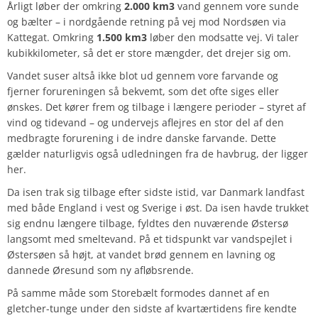
Årligt løber der omkring
2.000 km3
vand gennem vore sunde
og bælter – i nordgående retning på vej mod Nordsøen via
Kattegat. Omkring
1.500 km3
løber den modsatte vej. Vi taler
kubikkilometer, så det er store mængder, det drejer sig om.
Vandet suser altså ikke blot ud gennem vore farvande og
fjerner forureningen så bekvemt, som det ofte siges eller
ønskes. Det kører frem og tilbage i længere perioder – styret af
vind og tidevand – og undervejs aflejres en stor del af den
medbragte forurening i de indre danske farvande. Dette
gælder naturligvis også udledningen fra de havbrug, der ligger
her.
Da isen trak sig tilbage efter sidste istid, var Danmark landfast
med både England i vest og Sverige i øst. Da isen havde trukket
sig endnu længere tilbage, fyldtes den nuværende Østersø
langsomt med smeltevand. På et tidspunkt var vandspejlet i
Østersøen så højt, at vandet brød gennem en lavning og
dannede Øresund som ny afløbsrende.
På samme måde som Storebælt formodes dannet af en
gletcher-tunge under den sidste af kvartærtidens fire kendte