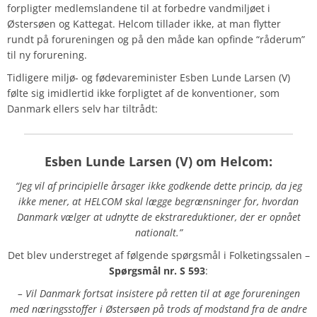
forpligter medlemslandene til at forbedre vandmiljøet i
Østersøen og Kattegat. Helcom tillader ikke, at man flytter
rundt på forureningen og på den måde kan opfinde “råderum”
til ny forurening.
Tidligere miljø- og fødevareminister Esben Lunde Larsen (V)
følte sig imidlertid ikke forpligtet af de konventioner, som
Danmark ellers selv har tiltrådt:
Esben Lunde Larsen
(V) om
Helcom
:
“Jeg vil af principielle årsager ikke godkende dette princip, da jeg
ikke mener, at HELCOM skal lægge begrænsninger for, hvordan
Danmark vælger at udnytte de ekstrareduktioner, der er opnået
nationalt.”
Det blev understreget af følgende spørgsmål i Folketingssalen –
Spørgsmål
nr. S 593
:
– Vil Danmark fortsat insistere på retten til at øge forureningen
med næringsstoffer i Østersøen på trods af modstand fra de andre