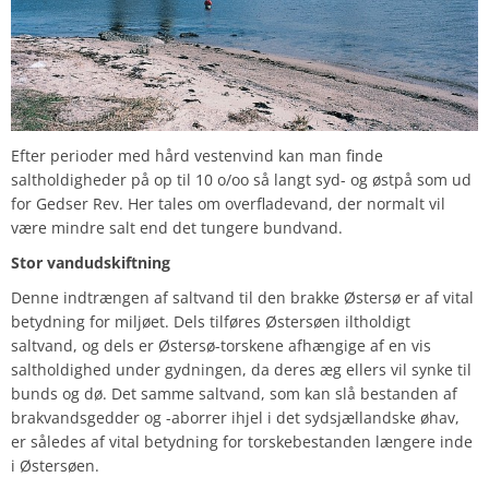
Efter perioder med hård vestenvind kan man finde
saltholdigheder på op til 10 o/oo så langt syd- og østpå som ud
for Gedser Rev. Her tales om overfladevand, der normalt vil
være mindre salt end det tungere bundvand.
Stor vandudskiftning
Denne indtrængen af saltvand til den brakke Østersø er af vital
betydning for miljøet. Dels tilføres Østersøen iltholdigt
saltvand, og dels er Østersø-torskene afhængige af en vis
saltholdighed under gydningen, da deres æg ellers vil synke til
bunds og dø. Det samme saltvand, som kan slå bestanden af
brakvandsgedder og -aborrer ihjel i det sydsjællandske øhav,
er således af vital betydning for torskebestanden længere inde
i Østersøen.