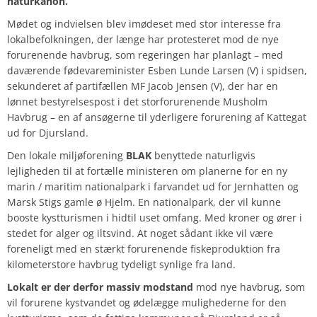
naturkanon.
Mødet og indvielsen blev imødeset med stor interesse fra
lokalbefolkningen, der længe har protesteret mod de nye
forurenende havbrug, som regeringen har planlagt – med
daværende fødevareminister
Esben Lunde Larsen
(V) i spidsen,
sekunderet af partifællen MF
Jacob Jensen
(V), der har en
lønnet bestyrelsespost i det storforurenende Musholm
Havbrug – en af ansøgerne til yderligere forurening af Kattegat
ud for Djursland.
Den lokale miljøforening
BLAK
benyttede naturligvis
lejligheden til at fortælle ministeren om planerne for en ny
marin / maritim nationalpark i farvandet ud for Jernhatten og
Marsk Stigs gamle ø Hjelm. En nationalpark, der vil kunne
booste kystturismen i hidtil uset omfang. Med kroner og ører i
stedet for alger og iltsvind. At noget sådant ikke vil være
foreneligt med en stærkt forurenende fiskeproduktion fra
kilometerstore havbrug tydeligt synlige fra land.
Lokalt er der derfor massiv modstand
mod nye havbrug, som
vil forurene kystvandet og ødelægge mulighederne for den