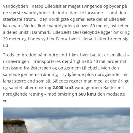
Vanddybden i netop Lillebælt er meget svingende og byder på
de største vanddybder i de indre danske farvande – samt den
stærkeste strøm. I den nordligste og smalleste del af Lillebælt
kan man således finde vanddybder på over 80 meter, hvilket er
aldeles unikt i Danmark. Lillebælts tærskeldybde ligger omkring
20 meter og findes syd for Fænø, hvor Lillebælt atter breder sig
ud.
Trods en bredde på mindre end 1 km, hvor bæltet er smallest –
i Snævringen – transporteres der årligt netto 40 milliarder m3
ferskvand fra Østersøen og op gennem Lillebælt. Men den
samlede gennemstrømning – sydgående plus nordgående – er
langt større end som så. Således regner man med, at der årligt
og samlet løber omkring
2.000 km
3
vand gennem Bælterne i
nordgående retning – mod omkring
1.500 km
3
den modsatte
vej.