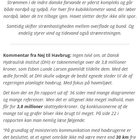
Strømmen i de indre danske farvande er yderst kompleks og går
både nordpå og sydpå. For hver fire kubikkilometer vand, der løber
nordpå, løber de tre tilbage igen. Havet sletter derfor ikke alle spor.
Samtidig skifter strømhastigheden mellem overflade og bund. Og
endelig styrer vind og tidevand også strømretningen.
Kommentar fra
Nej til Havbrug
:
Ingen tvivl om, at Dansk
Hydraulisk Institut (DHI) er taknemmelige over de 3,8 millioner
kroner, som Esben Lunde Larsen gavmildt tildelte dem. Med det
ædle formål, at DHI skulle udpege de bedst egnede steder til de af
regeringen planlagte havbrug. Med fokus på havmiljøet.
Det kom der en fin rapport ud af: 36 sider med mange diagrammer
og mange referencer. Men det er alligevel ikke meget indhold, man
får for
3,8 millioner
skatteyderkroner. Og konklusionerne af de
mange tal og grafer bliver ikke brugt til meget. På side 22 i
rapporten kan man nemlig læse følgende:
“På grundlag af ministeriets kommunikation med havbrugerne er
det besluttet, at et egnet område ikke må være mere end
30 km
fra