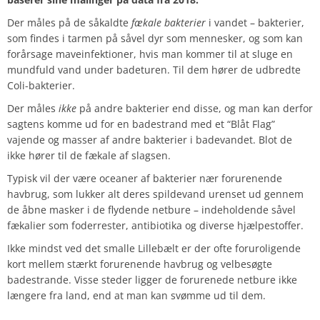
Der måles på de såkaldte
fækale bakterier
i vandet – bakterier,
som findes i tarmen på såvel dyr som mennesker, og som kan
forårsage maveinfektioner, hvis man kommer til at sluge en
mundfuld vand under badeturen. Til dem hører de udbredte
Coli-bakterier.
Der måles
ikke
på andre bakterier end disse, og man kan derfor
sagtens komme ud for en badestrand med et “Blåt Flag”
vajende og masser af andre bakterier i badevandet. Blot de
ikke hører til de fækale af slagsen.
Typisk vil der være oceaner af bakterier nær forurenende
havbrug, som lukker alt deres spildevand urenset ud gennem
de åbne masker i de flydende netbure – indeholdende såvel
fækalier som foderrester, antibiotika og diverse hjælpestoffer.
Ikke mindst ved det smalle Lillebælt er der ofte foruroligende
kort mellem stærkt forurenende havbrug og velbesøgte
badestrande. Visse steder ligger de forurenede netbure ikke
længere fra land, end at man kan svømme ud til dem.