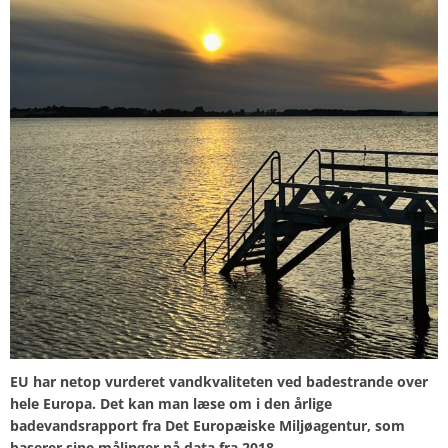
EU har netop vurderet vandkvaliteten ved badestrande over
hele Europa. Det kan man læse om i den årlige
badevandsrapport fra Det Europæiske Miljøagentur, som
baserer sine målinger på data fra 2018.