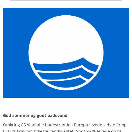
God sommer og godt badevand
Omkring 85 % af alle badestrande i Europa levede sidste år op
til EU’s krav om højeste vandkvalitet. Godt 95 % levede op til