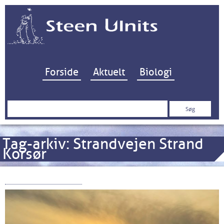
Hop til indhold
Forside
Aktuelt
Biologi
Søg
efter:
Tag-arkiv:
Strandvejen Strand
Korsør
Badning Forbudt